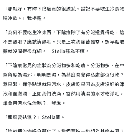
「那就好，有時下陰癢真的很尷尬。謹記不要吃生冷食物
喝冷飲。」我提醒。
「為何不要吃生冷東西？下陰癢除了有分泌還覺得乾，這
不是熱吧？應該清熱吧。只是上次我痛苦難當，想早點取
藥就沒問得很詳細。」Stella甚為不解。
「下陰癢常見的症狀為分泌物多和乾癢。分泌物多，在中
醫角度為濕邪。明明是濕，為甚麼會覺得私處部位很乾？
濕是邪，通俗點說就是污水，皮膚乾是因為皮膚沒好的津
液和血滋潤。正如我們洗澡，當然用清潔的水才乾淨吧，
誰會用污水洗澡呢？」我說。
「那麼要祛濕？」Stella問。
「這就把治療過分簡化了。我們要進一步想為甚麼有濕？