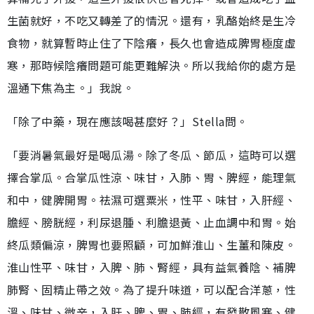
生菌就好，不吃又轉差了的情況。還有，乳酪始終是生冷
食物，就算暫時止住了下陰癢，長久也會造成脾胃極度虛
寒，那時候陰癢問題可能更難解決。所以我給你的處方是
溫通下焦為主。」我說。
「除了中藥，現在應該喝甚麼好？」Stella問。
「要消暑氣最好是喝瓜湯。除了冬瓜、節瓜，這時可以選
擇合掌瓜。合掌瓜性涼、味甘，入肺、胃、脾經，能理氣
和中，健脾開胃。祛濕可選粟米，性平、味甘，入肝經、
膽經、膀胱經，利尿退腫、利膽退黃、止血調中和胃。始
終瓜類偏涼，脾胃也要照顧，可加鮮淮山、生薑和陳皮。
淮山性平、味甘，入脾、肺、腎經，具有益氣養陰、補脾
肺腎、固精止帶之效。為了提升味道，可以配合洋蔥，性
溫、味甘、微辛，入肝、脾、胃、肺經，有發散風寒、健