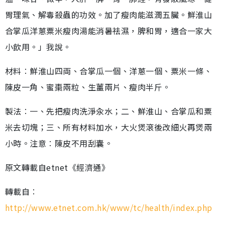
胃理氣、解毒殺蟲的功效。加了瘦肉能滋潤五臟。鮮淮山
合掌瓜洋蔥粟米瘦肉湯能消暑祛濕，脾和胃，適合一家大
小飲用。」我說。
材料︰鮮淮山四両、合掌瓜一個、洋蔥一個、粟米一條、
陳皮一角、蜜棗兩粒、生薑兩片、瘦肉半斤。
製法︰一、先把瘦肉洗淨汆水；二、鮮淮山、合掌瓜和粟
米去切塊；三、所有材料加水，大火煲滾後改細火再煲兩
小時。注意︰陳皮不用刮囊。
原文轉載自etnet《經濟通》
轉載自︰
http://www.etnet.com.hk/www/tc/health/index.php