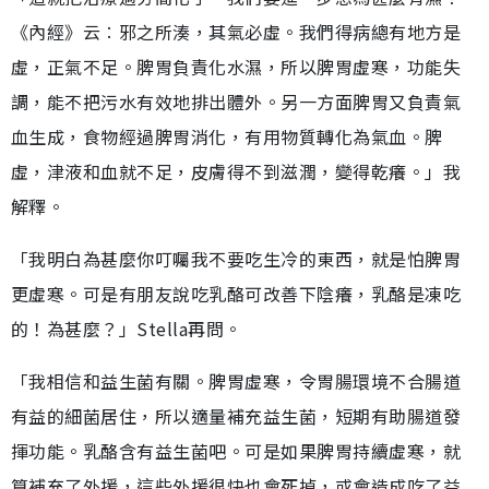
《內經》云︰邪之所湊，其氣必虛。我們得病總有地方是
虛，正氣不足。脾胃負責化水濕，所以脾胃虛寒，功能失
調，能不把污水有效地排出體外。另一方面脾胃又負責氣
血生成，食物經過脾胃消化，有用物質轉化為氣血。脾
虛，津液和血就不足，皮膚得不到滋潤，變得乾癢。」我
解釋。
「我明白為甚麼你叮囑我不要吃生冷的東西，就是怕脾胃
更虛寒。可是有朋友說吃乳酪可改善下陰癢，乳酪是凍吃
的！為甚麼？」Stella再問。
「我相信和益生菌有關。脾胃虛寒，令胃腸環境不合腸道
有益的細菌居住，所以適量補充益生菌，短期有助腸道發
揮功能。乳酪含有益生菌吧。可是如果脾胃持續虛寒，就
算補充了外援，這些外援很快也會死掉，或會造成吃了益