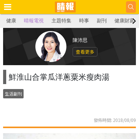
健康
晴報電視
主題特集
時事
副刊
健康財富
陳沛思
查看更多
鮮淮山合掌瓜洋蔥粟米瘦肉湯
生活副刊
發佈時間: 2018/08/09