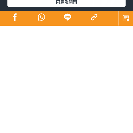
同意及關閉
「近日睡覺不太好。究竟中醫有甚麼方法處理？」Uma
問。
「在中醫角度，白天我們要有精神工作，晚上有睡意，然
後入睡，一覺睡至天亮，這才是睡得好。我們睡覺，要閉
上眼睛。肝開竅於目，肝藏魂，人臥則血歸肝。如果血不
能歸肝，魂就在外面，晚上則睡不好。特別零晨一時至三
時未能睡覺，跟肝血不足有關。
可是要睡得好，除了和肝有關之外，也講求其他臟腑的協
調，血才能回到肝。心屬火，腎屬水，我們通常稱為心火
和腎水。天人合一，心火可理解為身體的太陽，腎水如寬
闊的海洋。太陽要夠熱，才能溫暖大地，把地上的水蒸
發，然後成雲，再下雨。這是水的循環，滔滔不息，萬物