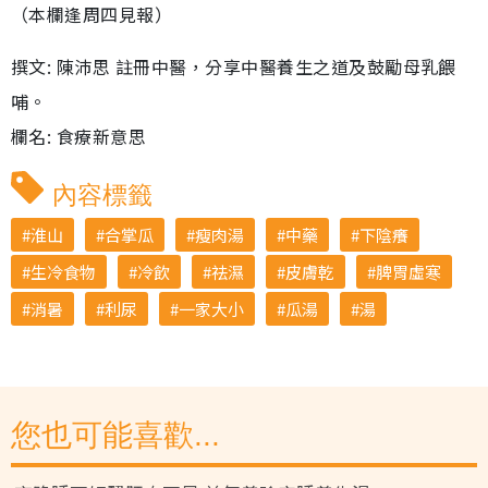
（本欄逢周四見報）
撰文: 陳沛思 註冊中醫，分享中醫養生之道及鼓勵母乳餵
哺。
欄名: 食療新意思
內容標籤
淮山
合掌瓜
瘦肉湯
中藥
下陰癢
生冷食物
冷飲
祛濕
皮膚乾
脾胃虛寒
消暑
利尿
一家大小
瓜湯
湯
您也可能喜歡...