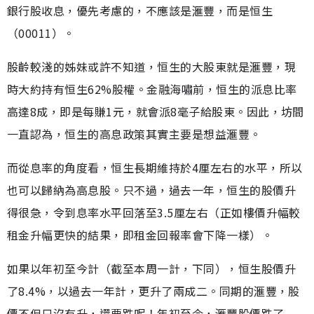
銀行股收息，優先考慮的，不應該是滙豐，而是恒生
（00011）。
股齡較淺的姊妹或許不知道，恒生的大股東就是滙豐，現
時大約持有恒生62%股權。金融海嘯前，恒生的派息比率
高達8成，即是每賺1元，就會派8毫子給股東。因此，坊間
一直認為，恒生的高息政策其實主要是想益滙豐。
而從息率的角度看，恒生長期維持於4厘左右的水平，所以
也可以歸納為高息股。只不過，過去一年，恒生的股價升
得很急，令到息率水平回落至3.5厘左右（正如樓價升幅較
租金升幅更快的結果，即租金回報率會下降一樣）。
如果以年初至今計（截至本周一計，下同），恒生股價升
了8.4%，以過去一年計，更升了兩成二。同期的滙豐，股
價不但只沒有升，還要跌呢！年初至今，滙豐股價跌了