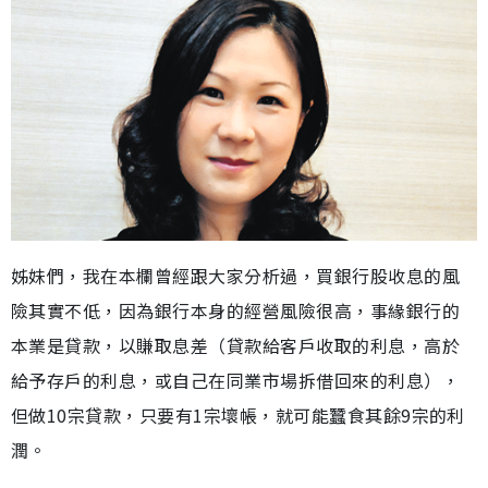
姊妹們，我在本欄曾經跟大家分析過，買銀行股收息的風
險其實不低，因為銀行本身的經營風險很高，事緣銀行的
本業是貸款，以賺取息差（貸款給客戶收取的利息，高於
給予存戶的利息，或自己在同業市場拆借回來的利息），
但做10宗貸款，只要有1宗壞帳，就可能蠶食其餘9宗的利
潤。