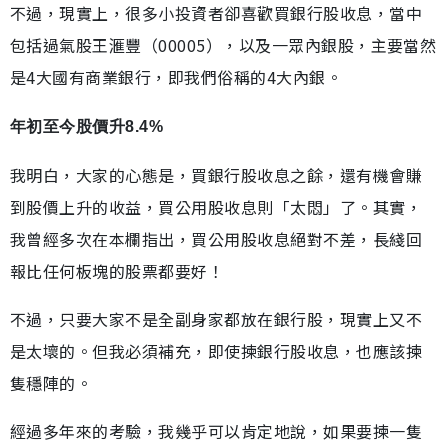
不過，現實上，很多小投資者卻喜歡買銀行股收息，當中
包括過氣股王滙豐（00005），以及一眾內銀股，主要當然
是4大國有商業銀行，即我們俗稱的4大內銀。
年初至今股價升8.4%
我明白，大家的心態是，買銀行股收息之餘，還有機會賺
到股價上升的收益，買公用股收息則「太悶」了。其實，
我曾經多次在本欄指出，買公用股收息絕對不差，長綫回
報比任何板塊的股票都要好！
不過，只要大家不是全副身家都放在銀行股，現實上又不
是太壞的。但我必須補充，即使揀銀行股收息，也應該揀
隻穩陣的。
經過多年來的考驗，我幾乎可以肯定地說，如果要揀一隻