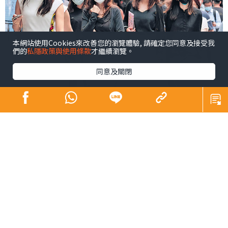
本網站使用Cookies來改善您的瀏覽體驗, 請確定您同意及接受我
們的
私隱政策與使用條款
才繼續瀏覽。
同意及關閉
姊妹們，今日是《晴報》印刷版最後一天和讀者見面，也
代表本欄也去到最後一篇文章了。
一晃眼，原來我在本欄和大家談「心」，已經11年零一個
星期了，第一篇《女人筆金心》是在2012年9月6日出版
的。這個專欄之所以稱為「女人筆金心」，背後確實因為
有點「不甘心」。
新一代女性 撑起半邊天