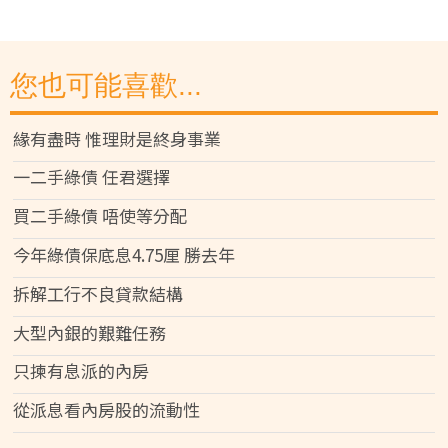
您也可能喜歡...
緣有盡時 惟理財是終身事業
一二手綠債 任君選擇
買二手綠債 唔使等分配
今年綠債保底息4.75厘 勝去年
拆解工行不良貸款結構
大型內銀的艱難任務
只揀有息派的內房
從派息看內房股的流動性