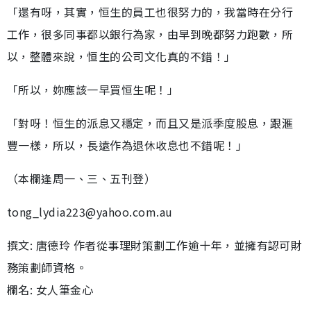
「還有呀，其實，恒生的員工也很努力的，我當時在分行
工作，很多同事都以銀行為家，由早到晚都努力跑數，所
以，整體來說，恒生的公司文化真的不錯！」
「所以，妳應該一早買恒生呢！」
「對呀！恒生的派息又穩定，而且又是派季度股息，跟滙
豐一樣，所以，長遠作為退休收息也不錯呢！」
（本欄逢周一、三、五刊登）
tong_lydia223@yahoo.com.au
撰文: 唐德玲 作者從事理財策劃工作逾十年，並擁有認可財
務策劃師資格。
欄名: 女人筆金心