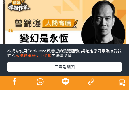
本網站使用Cookies來改善您的瀏覽體驗, 請確定您同意及接受我
們的
私隱政策與使用條款
才繼續瀏覽。
同意及關閉
幫《晴報》寫專欄近13年，這份報紙可說是見證着我創業
和成長。2011年《晴報》創刊，隔年我開始創業。當時
《晴報》總編輯潘少權對我說：「之前邀請你寫專欄，你
說工作忙碌，現在自己做老闆，應該有時間寫吧？」我心
想創業應該更忙，但我知道這是難得的、在優質媒體曝光
的機會，於是便應承了。