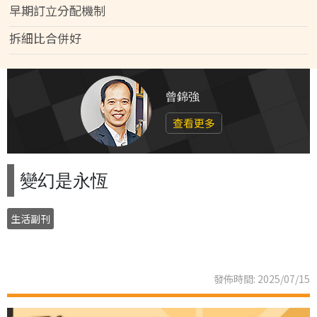
早期訂立分配機制
拆細比合併好
曾錦強
查看更多
變幻是永恆
生活副刊
發佈時間: 2025/07/15