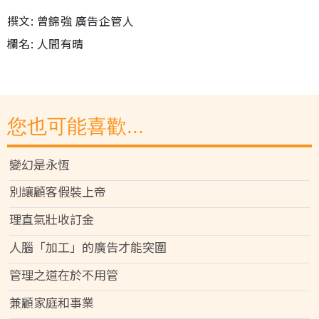
撰文: 曾錦強 廣告企管人
欄名: 人間有晴
您也可能喜歡...
變幻是永恆
別讓顧客假裝上帝
理直氣壯收訂金
人腦「加工」的廣告才能突圍
管理之道在於不用管
兼顧家庭和事業