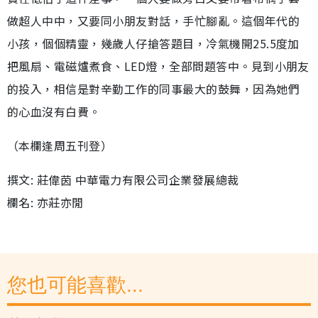
做超人中中，又要同小朋友對話，手忙腳亂。這個年代的
小孩，個個精靈，幾歲人仔搶答題目，冷氣機開25.5度加
把風扇、電磁爐煮食、LED燈，全部問題答中。見到小朋友
的投入，相信是對辛勤工作的同事最大的鼓舞，因為她們
的心血沒有白費。
（本欄逢周五刊登）
撰文: 莊偉茵 中華電力有限公司企業發展總裁
欄名: 亦莊亦閒
您也可能喜歡...