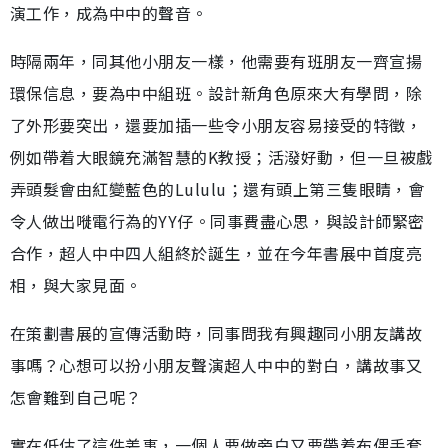
演工作，成為中中的聲音。
時隔兩年，同其他小朋友一樣，他需要有班朋友一齊宣揚
環保信息，要為中中組班。設計新角色原來大有學問，除
了外形要突出，還要加插一些令小朋友容易接受的特徵，
例如帶着大眼鏡充滿智慧的K教授；活潑好動，但一旦被戲
弄頭髮會由紅變藍色的Lululu；還有頭上第三隻眼睛，會
令人做出嘥電行為的YY仔。同事費盡心思，與設計師緊密
合作，超人中中四人組終於誕生，並在今年書展中首度亮
相，與大家見面。
在策劃書展的宣傳活動時，同事問我有興趣同小朋友講故
事嗎？心想可以扮小朋友聲演超人中中的對白，講故事又
怎會難到自己呢？
實在低估了這件差事，一個人要做旁白又要帶着布偶手套