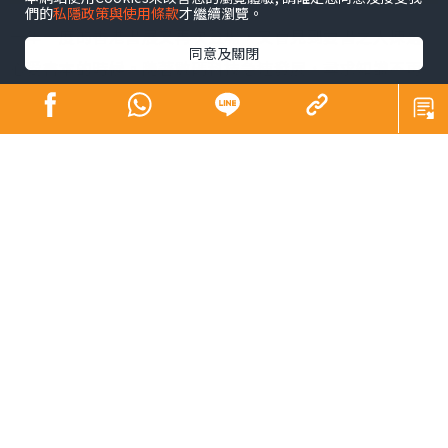
們的
私隱政策與使用條款
才繼續瀏覽。
一年一度的香港書展又再次登場，又會見到愛書之人揀選
同意及關閉
心愛書本的時候。隨著數碼科技急速發展，尋求知識不再
局限書本內，只需轉動手指，透過電腦便可以尋找各種知
識，不想整天坐在電腦前，逛逛博物館，也是吸收新知識
的好方法機會。
提到博物館，我偏愛中電鐘樓文化館莫屬。由於工作關係
及鄰近屋企，我不時都有機會來到文化館，也常聽到同事
細緻地介紹這幢一級歷史建築的故事。中電鐘樓就彷如一
本蘊藏著無窮知識的立體書，它擁有獨特的設計和建築風
格，不僅見證了香港電力發展的歷程，也承載著與市民的
連繫。
今年夏天，文化館的暑期活動正式揭開序幕。文化館會化