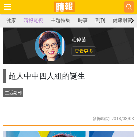
健康
晴報電視
主題特集
時事
副刊
健康財富
莊偉茵
查看更多
超人中中四人組的誕生
生活副刊
發佈時間: 2018/08/03