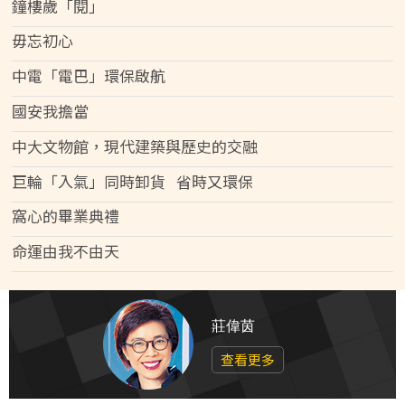
鐘樓歲「閱」
毋忘初心
中電「電巴」環保啟航
國安我擔當
中大文物館，現代建築與歷史的交融
巨輪「入氣」同時卸貨 省時又環保
窩心的畢業典禮
命運由我不由天
莊偉茵
查看更多