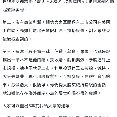
連地產商都忽略了歷史。2000年以後這國前1萬個富豪的崛
起並無奧秘。
第二，沒有商業利潤。相信大家耳聞過有上市公司在美國
上市時，是如何造出天價假利潤、拉抬股價、割大眾韭菜
最後被處罰的。
第三，造富手段千篇一律︰信貸、募資、眾籌，也就是說
搞出一筆本不是他的錢，去收購、虧損擴張、參股達到上
市規模，摘桃子就是上市。利用投資信眾去拉抬、減持、
脫身去割韭，再利用股權質押，互相參股，在銀行套出錢
來，愈做愈大。很簡單，你們從大股東減持套現的金額，
就知道他存在海外離岸小島的萬世吃喝不盡的金額。
大家可以翻出5年前我給大家的建議︰