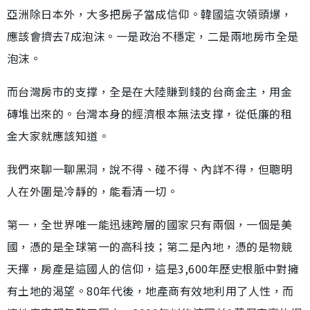
亞洲除日本外，大多把房子當成信仰。韓國這次領頭爆，
應該會擠去7成泡沫。一是政治不穩定，二是兩地房市全是
泡沫。
而台灣房市的支撑，全是在大陸賺到錢的台商金主，用金
磚堆出來的。台灣本身的經濟根本無法支撑，從低廉的租
金大家就應該知道。
我們來聊一聊黑洞，說不得、碰不得、內詳不得，但聰明
人在外圍是冷靜的，能看清一切。
第一，全世界唯一能迅速跨層的國家只有兩個，一個是美
國，憑的是全球第一的高科技；第二是內地，憑的是物競
天擇，房產是這國人的信仰，這是3,600年歷史根脈中對擁
有土地的渴望。80年代後，地產商有效地利用了人性，而