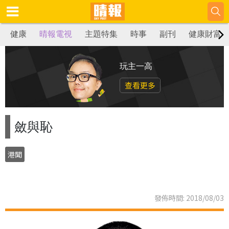
健康
晴報電視
主題特集
時事
副刊
健康財富
玩主一高
查看更多
斂與恥
港聞
發佈時間: 2018/08/03