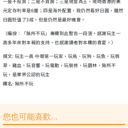
一是不投資；二是不買房；三是現金為王，現時香港的美
元定存利率是6厘；四是海外配置，我仍然看好日圓，雖然
日圓貶值了3成，但是仍然是最好機會。
（編按︰「無所不玩」專欄到此暫告一段落，感謝玩主一
高多年來對本報的支持，也感謝讀者對本欄的喜愛。）
撰文: 玩主一高 中華第一玩家，玩鳥、玩狗、玩魚，玩翡
翠、雞血，玩音響，玩電動，玩裝修，玩園林，無所不
玩，是業界公認的玩主
欄名: 無所不玩
您也可能喜歡...