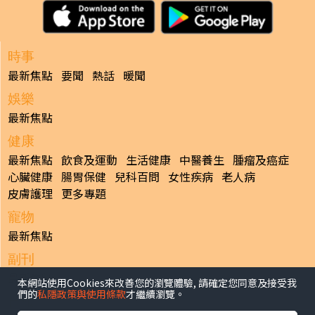
時事
最新焦點
要聞
熱話
暖聞
娛樂
最新焦點
健康
最新焦點
飲食及運動
生活健康
中醫養生
腫瘤及癌症
心臟健康
腸胃保健
兒科百問
女性疾病
老人病
皮膚護理
更多專題
寵物
最新焦點
副刊
最新焦點
本網站使用Cookies來改善您的瀏覽體驗, 請確定您同意及接受我
們的
私隱政策與使用條款
才繼續瀏覽。
日報