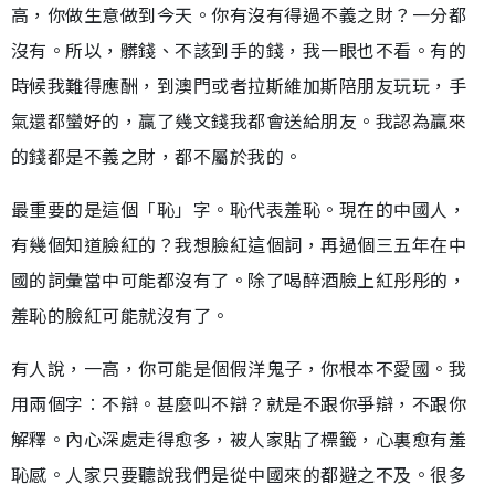
高，你做生意做到今天。你有沒有得過不義之財？一分都
沒有。所以，髒錢、不該到手的錢，我一眼也不看。有的
時候我難得應酬，到澳門或者拉斯維加斯陪朋友玩玩，手
氣還都蠻好的，贏了幾文錢我都會送給朋友。我認為贏來
的錢都是不義之財，都不屬於我的。
最重要的是這個「恥」字。恥代表羞恥。現在的中國人，
有幾個知道臉紅的？我想臉紅這個詞，再過個三五年在中
國的詞彙當中可能都沒有了。除了喝醉酒臉上紅彤彤的，
羞恥的臉紅可能就沒有了。
有人說，一高，你可能是個假洋鬼子，你根本不愛國。我
用兩個字︰不辯。甚麼叫不辯？就是不跟你爭辯，不跟你
解釋。內心深處走得愈多，被人家貼了標籤，心裏愈有羞
恥感。人家只要聽說我們是從中國來的都避之不及。很多