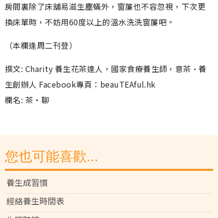
房間裏除了床舖易滋生塵蟎外，窗簾也不容忽視，下次更
換床單時，不妨用60度以上的溫水洗洗窗簾吧。
（本欄逢周二刊登）
撰文: Charity 養生花茶達人，國家食療養生師，意茶•養
生創辦人 Facebook專頁：beauTEAful.hk
欄名: 茶‧聊
您也可能喜歡...
養生成習慣
經絡養生時間表