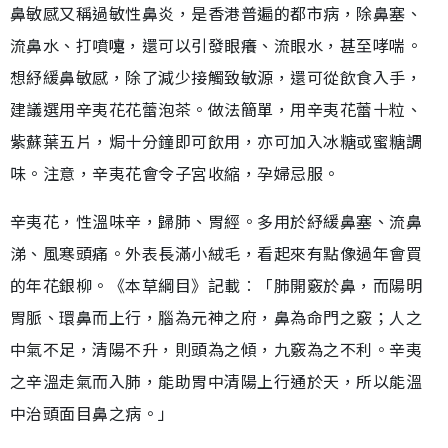
鼻敏感又稱過敏性鼻炎，是香港普遍的都市病，除鼻塞、
流鼻水、打噴嚏，還可以引發眼癢、流眼水，甚至哮喘。
想紓緩鼻敏感，除了減少接觸致敏源，還可從飲食入手，
建議選用辛夷花花蕾泡茶。做法簡單，用辛夷花蕾十粒、
紫蘇葉五片，焗十分鐘即可飲用，亦可加入冰糖或蜜糖調
味。注意，辛夷花會令子宮收縮，孕婦忌服。
辛夷花，性溫味辛，歸肺、胃經。多用於紓緩鼻塞、流鼻
涕、風寒頭痛。外表長滿小絨毛，看起來有點像過年會買
的年花銀柳。《本草綱目》記載︰「肺開竅於鼻，而陽明
胃脈、環鼻而上行，腦為元神之府，鼻為命門之竅；人之
中氣不足，清陽不升，則頭為之傾，九竅為之不利。辛夷
之辛溫走氣而入肺，能助胃中清陽上行通於天，所以能溫
中治頭面目鼻之病。」