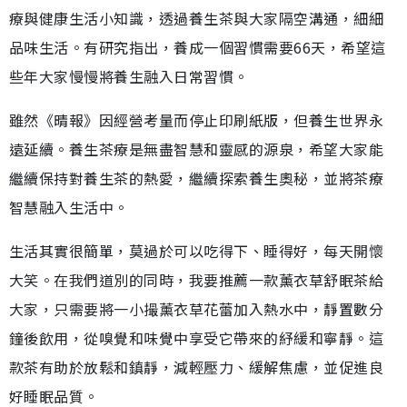
療與健康生活小知識，透過養生茶與大家隔空溝通，細細
品味生活。有研究指出，養成一個習慣需要66天，希望這
些年大家慢慢將養生融入日常習慣。
雖然《晴報》因經營考量而停止印刷紙版，但養生世界永
遠延續。養生茶療是無盡智慧和靈感的源泉，希望大家能
繼續保持對養生茶的熱愛，繼續探索養生奧秘，並將茶療
智慧融入生活中。
生活其實很簡單，莫過於可以吃得下、睡得好，每天開懷
大笑。在我們道別的同時，我要推薦一款薰衣草舒眠茶給
大家，只需要將一小撮薰衣草花蕾加入熱水中，靜置數分
鐘後飲用，從嗅覺和味覺中享受它帶來的紓緩和寧靜。這
款茶有助於放鬆和鎮靜，減輕壓力、緩解焦慮，並促進良
好睡眠品質。