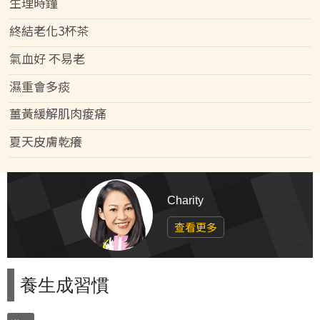
生理時鐘
終結老化3杯茶
氣血好 不易老
濕重會多痰
薑黃緩解肌肉痠痛
夏天皮膚乾癢
Charity
查看更多
養生成習慣