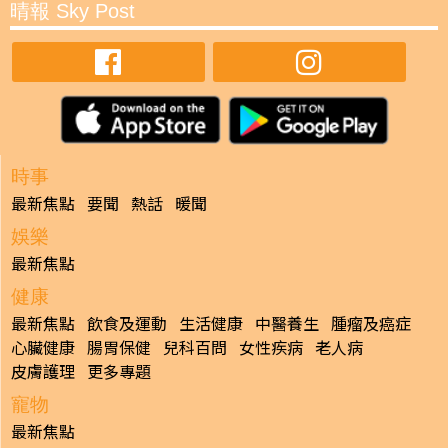
晴報 Sky Post
時事
最新焦點
要聞
熱話
暖聞
娛樂
最新焦點
健康
最新焦點
飲食及運動
生活健康
中醫養生
腫瘤及癌症
心臟健康
腸胃保健
兒科百問
女性疾病
老人病
皮膚護理
更多專題
寵物
最新焦點