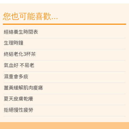
您也可能喜歡...
經絡養生時間表
生理時鐘
終結老化3杯茶
氣血好 不易老
濕重會多痰
薑黃緩解肌肉痠痛
夏天皮膚乾癢
拒絕慢性疲勞