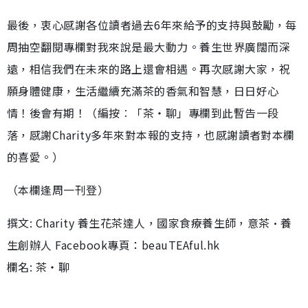
最後，衷心感謝各位讀者過去6年來給予的支持與鼓勵，每
周抽空翻閱專欄對我來說是最大動力。養生世界廣闊而深
遠，相信我們在未來的路上還會相遇。再次感謝大家，祝
願身體健康，生活繼續充滿茶的香氣和智慧，日日好心
情！後會有期！（編按︰「茶‧聊」專欄到此暫告一段
落，感謝Charity多年來對本報的支持，也感謝讀者對本欄
的喜愛。）
（本欄逢周一刊登）
撰文: Charity 養生花茶達人，國家食療養生師，意茶•養
生創辦人 Facebook專頁：beauTEAful.hk
欄名: 茶‧聊