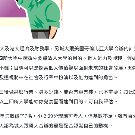
課程乃科大及港大經濟及財務學，另城大跟美國哥倫比亞大學合辦的
上四所大學中選擇先要釐清入大學的目的、個人能力及興趣；假
不難；目標可以是探索個人價值觀以面對未來的社會發展，短
及透視將來在社會及行業中扮演以及能力達到的角色。
日後做甚麼行業、賺多少錢、能否有車有樓，已不重要；如此
以上四所大學能給你兒氛圍而達到目的，可自我評估。
年只取錄了7名，4+2 29分理應可考入，但基數不足，難有百
人認為城大跟哥大合辦的最是配合認識自己的動機。