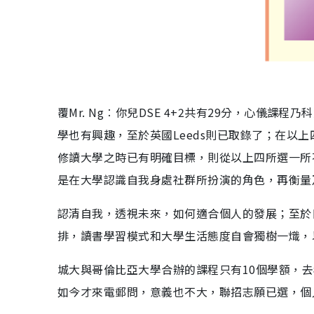
覆Mr. Ng︰你兒DSE 4+2共有29分，心儀
學也有興趣，至於英國Leeds則已取錄了；在以
修讀大學之時已有明確目標，則從以上四所選一所
是在大學認識自我身處社群所扮演的角色，再衡量
認清自我，透視未來，如何適合個人的發展；至於
排，讀書學習模式和大學生活態度自會獨樹一熾，
城大與哥倫比亞大學合辦的課程只有10個學額，去
如今才來電郵問，意義也不大，聯招志願已選，個