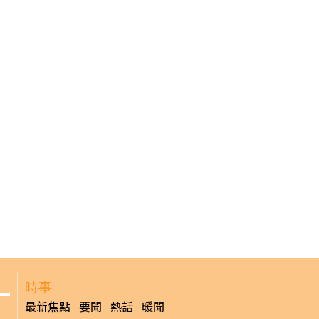
時事
最新焦點
要聞
熱話
暖聞