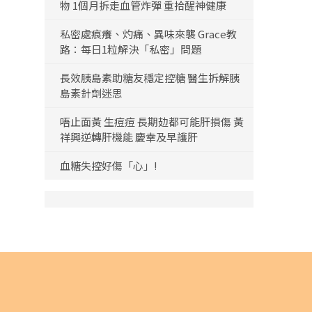
物 1個月拆走血管炸彈 重拾醒神健康
私密處痕癢、灼痛、異味來襲 Grace教
路：每日1粒解決「私密」問題
長效胰島素助糖友穩定控糖 醫生拆解胰
島素針劑迷思
唔止面黃 生痘痘 長期攰都可能肝損傷 黃
祥興逆轉肝機能 慶幸及早護肝
血糖失控好傷「心」!