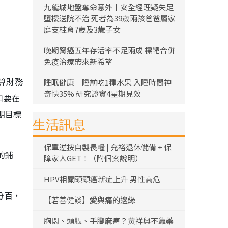
九龍城地盤奪命意外丨安全經理疑失足
墮樓送院不治 死者為39歲兩孩爸爸屬家
庭支柱育7歲及3歲子女
晚期腎癌五年存活率不足兩成 標靶合併
免疫治療帶來新希望
計算財務
睡眠健康｜睡前吃1種水果 入睡時間神
奇快35% 研究證實4星期見效
如要在
期目標
生活訊息
保單逆按自製長糧 | 充裕退休儲備 + 保
的鋪
障家人GET！（附個案說明）
HPV相關頭頸癌新症上升 男性高危
分百，
【若善健談】愛與痛的邊緣
胸悶、頭脹、手腳麻痺？黃祥興不靠藥