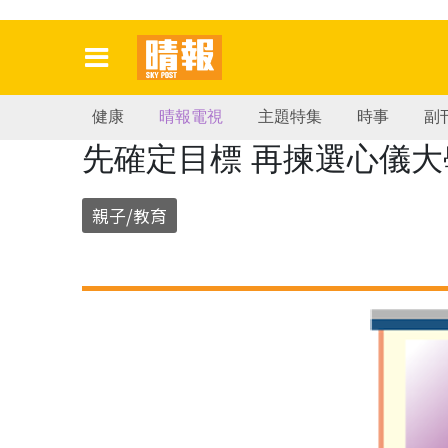
健康
晴報電視
主題特集
時事
副
先確定目標 再揀選心儀大
親子/教育