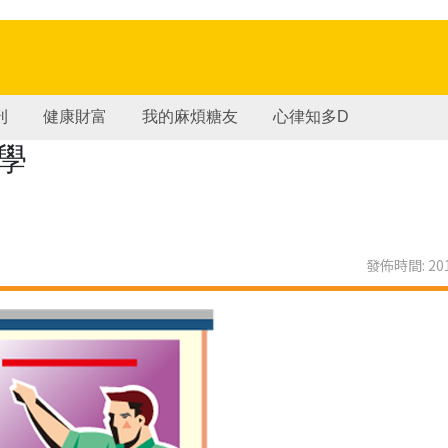
刊
健康財富
我的麻煩糖友
心律知多D
學
發佈時間: 201