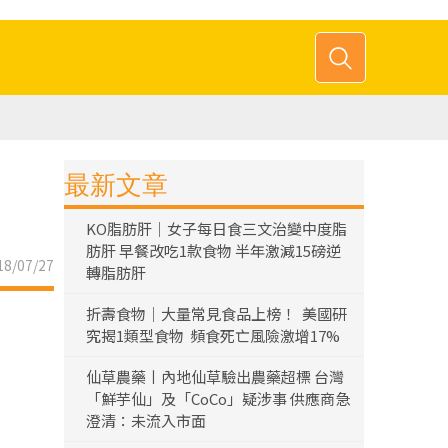
最新文章
KO脂肪肝｜女子每日食三文治變中度脂
肪肝 早餐改吃1款食物 半年激減15磅逆
8/07/27
轉脂肪肝
折壽食物｜大量常見食品上榜！ 美國研
究揭1類型食物 頻食死亡風險激增17%
仙草農藥丨內地仙草驗出農藥超標 台灣
「鮮芋仙」及「CoCo」疑涉事 供應商急
澄清：未流入市面