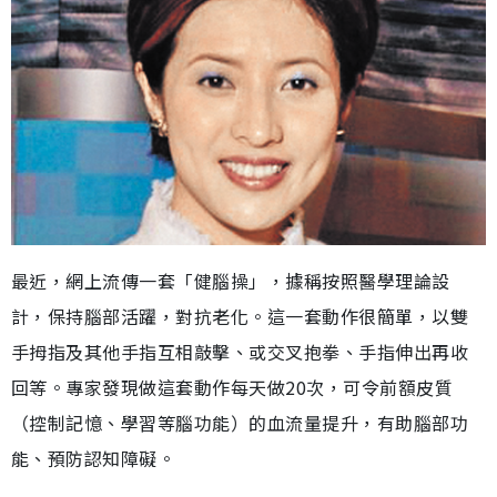
最近，網上流傳一套「健腦操」，據稱按照醫學理論設
計，保持腦部活躍，對抗老化。這一套動作很簡單，以雙
手拇指及其他手指互相敲擊、或交叉抱拳、手指伸出再收
回等。專家發現做這套動作每天做20次，可令前額皮質
（控制記憶、學習等腦功能）的血流量提升，有助腦部功
能、預防認知障礙。