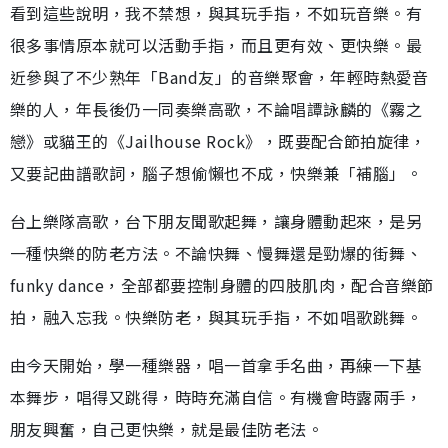
看到這些說明，我不禁想，與其玩手指，不如玩音樂。有
很多事情原本就可以活動手指，而且更有效、更快樂。最
近參與了不少熟年「Band友」的音樂聚會，年輕時熱愛音
樂的人，年長後仍一同奏樂高歌，不論唱譚詠麟的《霧之
戀》或貓王的《Jailhouse Rock》，既要配合節拍旋律，
又要記曲譜歌詞，腦子想偷懶也不成，快樂兼「補腦」。
台上樂隊高歌，台下朋友聞歌起舞，讓身體動起來，是另
一種快樂的防老方法。不論快舞、慢舞還是勁爆的街舞、
funky dance，全部都要控制身體的四肢肌肉，配合音樂節
拍，融入忘我。快樂防老，與其玩手指，不如唱歌跳舞。
由今天開始，學一種樂器，唱一首拿手名曲，再練一下基
本舞步，唱得又跳得，時時充滿自信。有機會時露兩手，
朋友興奮，自己更快樂，就是最佳防老法。