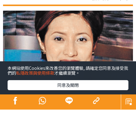
本網站使用Cookies來改善您的瀏覽體驗, 請確定您同意及接受我
們的
私隱政策與使用條款
才繼續瀏覽。
同意及關閉
今天是我在《晴報》最後一篇文章見報，臨別之時，分享
家中一件快樂的小事。
3個孩子長大了，原本共用一間房的兩個女兒，常因生活習
慣而吵架。不勝其煩之下，決心用儲物櫃間隔多一個房