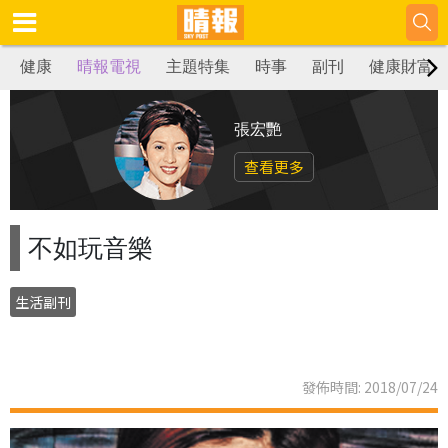
健康
晴報電視
主題特集
時事
副刊
健康財富
張宏艷
查看更多
不如玩音樂
生活副刊
發佈時間: 2018/07/24