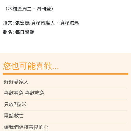
（本欄逢周二、四刊登）
撰文: 張宏艷 資深傳媒人、資深港媽
欄名: 每日驚艷
您也可能喜歡...
好好愛家人
喜歡看魚 喜歡吃魚
只放7粒米
電話救亡
讓我們保持善良的心