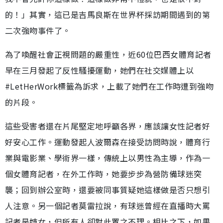
的！」其實，這已是吉馬良斯在世界杯採訪期間遇到的第
二次強吻事件了。
為了喚醒社會正視問題的嚴重性，近60位巴西女體育記者
早在三月發起了反性騷擾運動，她們在社交媒體上以
#LetHerWork標籤為訴求，上載了她們在工作時遭到強吻
的片段。
這些受害者還在片尾堅定地呼籲各界，應該讓女性記者好
好安心工作。運動發起人波爾森在接受訪問時說，體育行
業與電影業、學術界一樣，傳統上以男性為主導，作為一
個女體育記者，在外工作時，她要步步為營防備球迷突
襲；回到辦公室時，還要被同事質疑她這樣做是否只想引
人注意。另一個記者莫雷拉說，有球迷曾經在直播時大罵
記者是妓女，但所有人卻對此置之不理。相比之下，如果