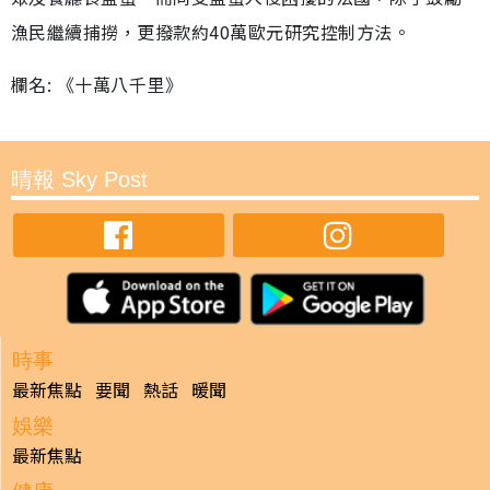
漁民繼續捕撈，更撥款約40萬歐元研究控制方法。
欄名: 《十萬八千里》
晴報 Sky Post
時事
最新焦點
要聞
熱話
暖聞
娛樂
最新焦點