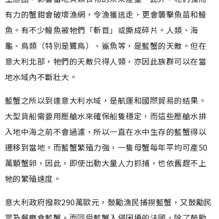
有力的蟹鉗會破壞漁網，令漁獲逃走，更會襲擊魚苗和鰻
魚。有不少鰻魚被牠們「斬首」或撕成碎片。人類、海
龜、鳥類（特別是鷺鳥）、鯊魚等，是藍蟹的天敵。但在
意大利北部，牠們的天敵只得人類，亦因此族群可以在當
地水域內不斷壯大。
藍蟹之所以到達意大利水域，是航運和國際貿易的結果。
大型貨船需要用壓艙水來確保船隻穩定，而這些壓艙水排
入地中海之前不會過濾，所以一直在水中生存的藍蟹得以
遷移到當地。而藍蟹繁殖力強，一隻母蟹每年平均可產50
萬顆蟹卵，因此，即使出動大量人力抓捕，也依舊趕不上
牠的繁殖速度。
意大利政府撥款290萬歐元，鼓勵漁民捕撈藍蟹，又鼓勵民
眾及餐廳食藍蟹。而同受藍蟹入侵困擾的法國，除了鼓勵