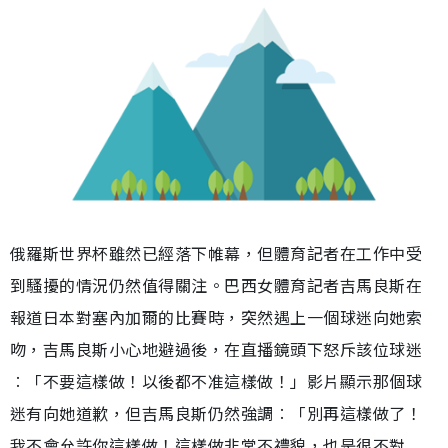
俄羅斯世界杯雖然已經落下帷幕，但體育記者在工作中受
到騷擾的情況仍然值得關注。巴西女體育記者吉馬良斯在
報道日本對塞內加爾的比賽時，突然遇上一個球迷向她索
吻，吉馬良斯小心地避過後，在直播鏡頭下怒斥該位球迷
︰「不要這樣做！以後都不准這樣做！」影片顯示那個球
迷有向她道歉，但吉馬良斯仍然強調︰「別再這樣做了！
我不會允許你這樣做！這樣做非常不禮貌，也是很不對