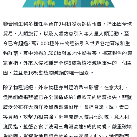
聯合國生物多樣性平台在9月初發表評估報告，指出因全球
貿易、人類旅行，以及人類故意引入等大量人類活動，至
今已令超過3萬7,000種外來物種被引入世界各地區域和生
物群落，其中超過3,500種對當地生態有害。撰寫報告的專
家更指，外來入侵物種是全球6成動植物滅絕事件的一個主
因，並且是16%動植物滅絕的唯一因素。
除了物種滅絕，外來物種亦對經濟帶來影響。在意大利，
漁民組織指藍蟹已在全國造成約1億歐元的經濟損失。藍蟹
廣泛分布在大西洋及墨西哥灣沿岸，會捕食蠔、蜆、青口
等貝類，攻擊力相當強，近年開始入侵其他海域。意大利
漁民指，藍蟹吞食了波河三角洲高達9成的幼蜆，嚴重破壞
生態圈，影響當地貝類食物的未來產量。此外，牠們強而