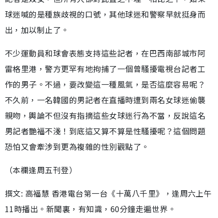
球迷喊的是種族歧視的口號，其他球迷和警察早就挺身而
出，加以制止了。
不少運動員和球會表態支持這些記者，在巴西南部城市阿
雷格里港，警方更罕有地拘捕了一個曾騷擾電視台記者工
作的男子。不過，要改變這一種風氣，是否這麼容易呢？
不久前，一名韓國的男記者在直播時遭到兩名女球迷偷襲
親吻，輿論不但沒有指摘這些女球迷行為不當，反說這名
男記者艷福不淺！到底這又算不算是性騷擾呢？這個問題
恐怕又會牽涉到更為複雜的性別觀點了。
（本欄逢周五刊登）
撰文: 高福慧 香港電台第一台《十萬八千里》，逢周六上午
11時播出。新聞裏，有知識，60分鐘走遍世界。