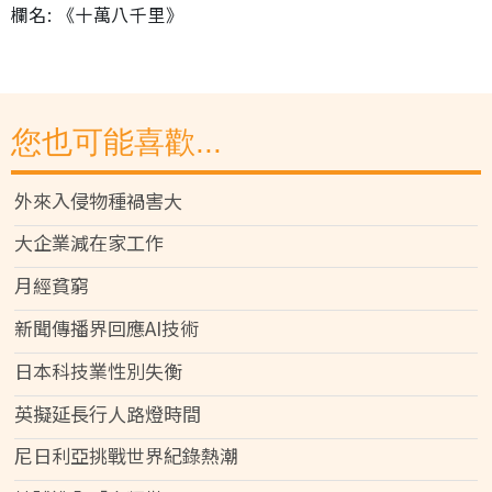
欄名: 《十萬八千里》
您也可能喜歡...
外來入侵物種禍害大
大企業減在家工作
月經貧窮
新聞傳播界回應AI技術
日本科技業性別失衡
英擬延長行人路燈時間
尼日利亞挑戰世界紀錄熱潮