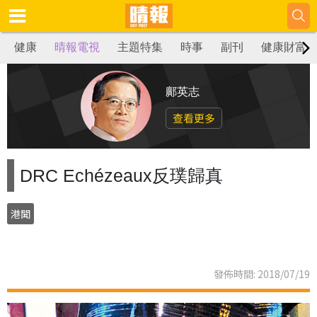
健康
晴報電視
主題特集
時事
副刊
健康財富
鄺英志
查看更多
DRC Echézeaux反璞歸真
港聞
發佈時間: 2018/07/19