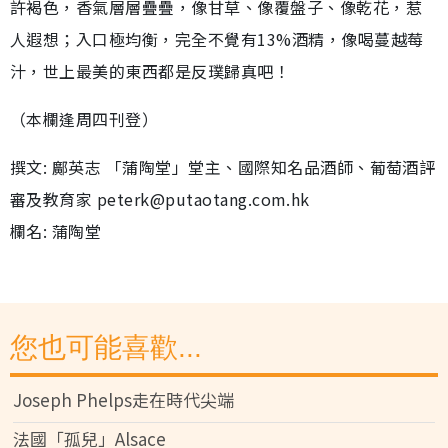
許褐色，香氣層層疊疊，像甘草、像覆盤子、像乾花，惹
人遐想；入口極均衡，完全不覺有13%酒精，像喝蔓越莓
汁，世上最美的東西都是反璞歸真吧！
（本欄逢周四刊登）
撰文: 鄺英志 「蒲陶堂」堂主、國際知名品酒師、葡萄酒評
審及教育家 peterk@putaotang.com.hk
欄名: 蒲陶堂
您也可能喜歡...
Joseph Phelps走在時代尖端
法國「孤兒」Alsace