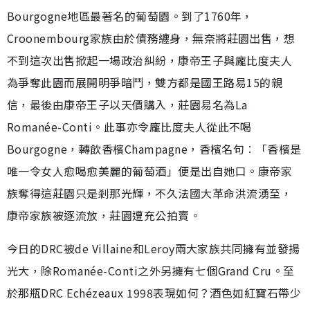
Bourgogne地區最著名的葡萄園。到了1760年，
Croonembourg家族由於債務纏身，無奈將莊園出售，想
不到這次出售掀起一場政治糾紛，康帝王子與龐比度夫人
為爭奪此園而展開明爭暗鬥，雙方都是國王路易15的親
信，最後由康帝王子以天價購入，莊園易名為La
Romanée-Conti。此事亦令龐比度夫人從此不喝
Bourgogne，轉飲香檳Champagne，香檳名句︰「香檳是
唯一令女人愈喝愈美麗的葡萄酒」便是出自她口。康帝家
族奪得這莊園只是剎那光輝，不久法國大革命洪流湧至，
康帝家族被逐流放，莊園遭充公拍賣。
今日的DRC被de Villaine和Leroy兩大家族共同擁有並發揚
光大，除Romanée-Conti之外另擁有七個Grand Cru。至
於那瓶DRC Echézeaux 1998表現如何？酒色如紅寶石帶少