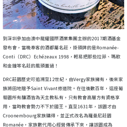
到深圳參加由澳中龍耀國際酒業集團主辦的2017期酒基金
發布會，當晚奉客的酒都屬名莊，掛頭牌的是Romanée-
Conti（DRC）Echézeaux 1998，輕易把那些拉菲、瑪歌
和金鐘等名莊的風頭蓋過！
DRC莊園歷史可追溯至12世紀，由Vergy家族擁有，後來家
族將田地贈予Saint Vivant修道院。在往後數百年，這座葡
萄園所有釀酒皆為天主教私有，只有教會高層方有資格享
用，當時教會勢力不下於國王。直至1631年，該園才由
Croonembourg家族購得，並正式改名為羅曼尼莊園
Romanée，家族數代用心經營傳承下來，讓該園成為