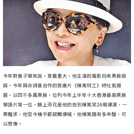
今年對黃子華來說，意義重大，他主演的電影向來票房麻
麻，今年與佘詩曼合作的賀歲片《棟篤特工》終吐氣揚
眉，以四千多萬票房，位列今年上半年十大香港最高票房
華語片第一位，錦上添花是他的告別棟篤笑26場爆滿，一
票難求，他至今幾乎都感觸爆喊，他棟篤路有多辛酸，可
以想像。