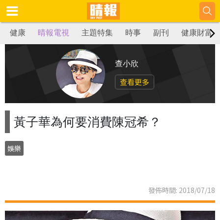
健康
晴報電視
主題特集
時事
副刊
健康財富
查小欣
查看更多
黃子華為何要消費陳冠希？
娛樂
發佈時間: 2018/07/18