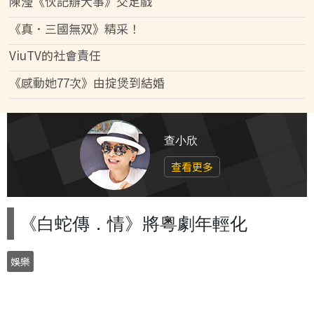
陳瀅《伙記辦大事》交足戲
《真．三國無双》精采！
ViuTV的社會責任
《感動她77次》由掟煲到結婚
查小欣
查看更多
《白蛇傳．情》將粵劇年輕化
娛樂