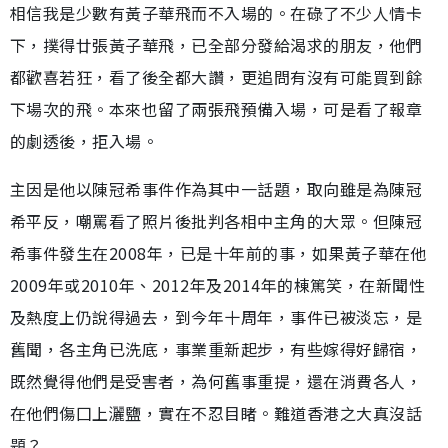
相信我是少數有黃子華飛而不入場的。在碌了不少人情卡
下，撲得廿張黃子華飛，已全部分發給渴求的朋友，他們
都歡喜若狂，看了後全都大讚，更追問有沒有可能買到餘
下場次的飛。本來也留了兩張飛預備入場，可是看了報章
的劇透後，拒入場。
主因是他以陳冠希事件作為其中一話題，取向雖是為陳冠
希平反，嘲罵看了照片後批判各相中主角的大眾。但陳冠
希事件發生在2008年，已是十年前的事，如果黃子華在他
2009年或2010年、2012年及2014年的棟篤笑，在新聞性
及熱度上仍說得過去，到今年十周年，事件已被淡忘，是
舊聞，各主角已洗底，事業重新起步，有些嫁得好歸宿，
既然覺得他們是受害者，為何舊事重提，還在消費各人，
在他們傷囗上灑鹽，實在不忍目睹。難道香港之大真沒話
題？