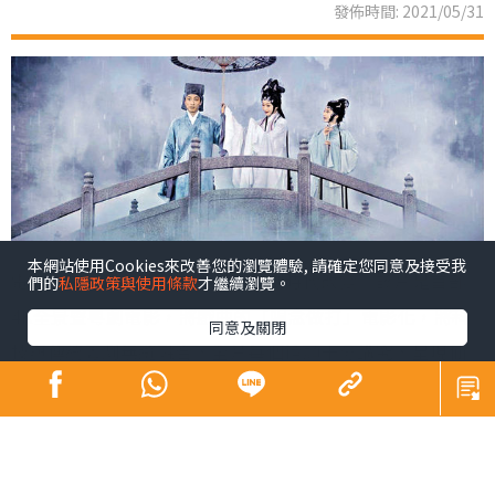
發佈時間: 2021/05/31
本網站使用Cookies來改善您的瀏覽體驗, 請確定您同意及接受我
電影《白蛇傳．情》為粵劇帶來劃時代改變。該片是首部
們的
私隱政策與使用條款
才繼續瀏覽。
4K全景聲粵劇電影，將戲曲的「唱念做打」電影化，將科
同意及關閉
技與傳統粵劇無縫融合，全片每個鏡頭十分講究，呈現仙
氣，如幻似真，視覺效果一流。女主角曾小敏和男主角文
汝清是國家一級演員，演出毋庸置疑，雖然對他們陌生，
但電影夠張力，無礙欣賞。