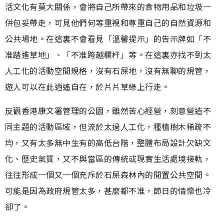
活文化有莫大關係，會將自己所帶來的食物用品和垃圾一
併包妥帶走，可見他們何等重視和尊重自己的自然資源和
公共場地。在這裏不會看見「溫馨提示」的告示牌如「不
准踏進草地」、「不准跨越欄杆」等。在這裏亦找不到太
人工化的活動空間規格，沒有石屎地，沒有無聊的規管，
遊人可以在此逍遙自在，於片片草綠上行走。
反觀香港康文署管理的公園，雖然苦心經營，刻意營造不
同主題的活動區域，但流於太過人工化，種植樹木稀疏不
均，又有太多無中生有的高低台階，整體布局設計欠缺文
化、歷史氣質，又不與當區的傳統或現實生活處境接軌，
往往形成一個又一個充斥於石屎森林內的閒置公共空間。
可能是因為政府規管太多，甚麼都不准，節日的情懷也冷
卻了。