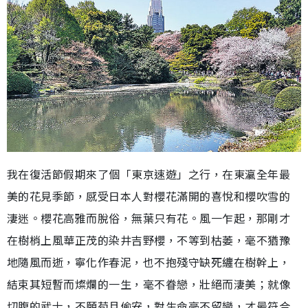
我在復活節假期來了個「東京速遊」之行，在東瀛全年最
美的花見季節，感受日本人對櫻花滿開的喜悅和櫻吹雪的
淒迷。櫻花高雅而脫俗，無葉只有花。風一乍起，那剛才
在樹梢上風華正茂的染井吉野櫻，不等到枯萎，毫不猶豫
地隨風而逝，寧化作春泥，也不抱殘守缺死纏在樹幹上，
結束其短暫而燦爛的一生，毫不眷戀，壯絕而淒美；就像
切腹的武士，不願苟且偷安，對生命毫不留戀，才最符合