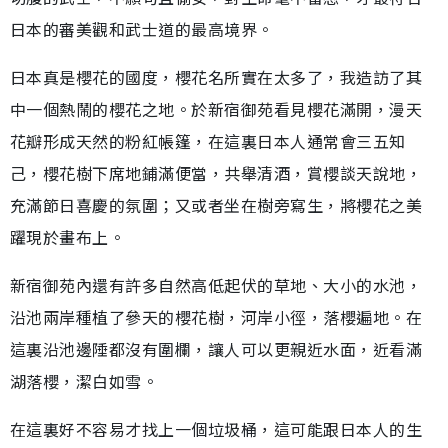
日本的審美觀和武士道的最高境界。
日本真是櫻花的國度，櫻花名所實在太多了，我造訪了其
中一個熱鬧的櫻花之地。於新宿御苑看見櫻花滿開，漫天
花瓣形成天然的粉紅帳篷，在這裏日本人通常會三五知
己，櫻花樹下席地鋪滿便當，共舉清酒，賞櫻談天說地，
充滿節日喜慶的氛圍；又或者坐在樹旁寫生，將櫻花之美
躍現於畫布上。
新宿御苑內還有許多自然高低起伏的草地、大小的水池，
沿池兩岸種植了參天的櫻花樹，河岸小徑，落櫻遍地。在
這裏沿池邊陲都沒有圍欄，讓人可以更親近水面，近看滿
湖落櫻，潔白如雪。
在這裏好不容易才找上一個垃圾桶，這可能跟日本人的生