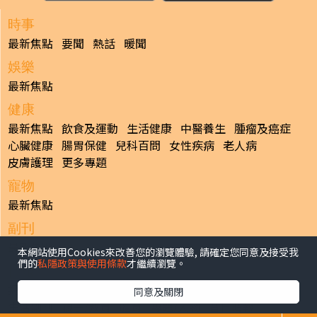
時事
最新焦點
要聞
熱話
暖聞
娛樂
最新焦點
健康
最新焦點
飲食及運動
生活健康
中醫養生
腫瘤及癌症
心臟健康
腸胃保健
兒科百問
女性疾病
老人病
皮膚護理
更多專題
寵物
最新焦點
副刊
最新焦點
本網站使用Cookies來改善您的瀏覽體驗, 請確定您同意及接受我
們的
私隱政策與使用條款
才繼續瀏覽。
日報
揭頁版
港聞
財經/地產
中國/國際
娛樂
Healthy Life
同意及關閉
生活副刊
親子/教育
體育
專題/人物
昔日晴報