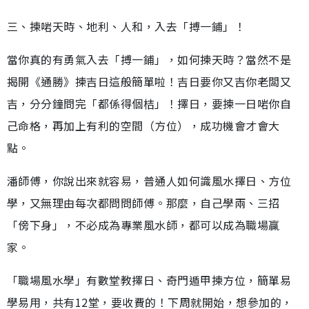
三、揀啱天時、地利、人和，入去「搏一鋪」！
當你真的有勇氣入去「搏一鋪」，如何揀天時？當然不是
揭開《通勝》揀吉日這般簡單啦！吉日要你又吉你老闆又
吉，分分鐘問完「都係得個桔」！擇日，要揀一日啱你自
己命格，再加上有利的空間（方位），成功機會才會大
點。
潘師傅，你說出來就容易，普通人如何識風水擇日、方位
學，又無理由每次都問問師傅。那麼，自己學兩、三招
「傍下身」，不必成為專業風水師，都可以成為職場贏
家。
「職場風水學」有數堂教擇日、奇門遁甲揀方位，簡單易
學易用，共有12堂，要收費的！下周就開始，想參加的，