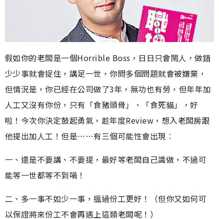
假如你的老闆是一個Horrible Boss，日日只會鬧人，做錯
少少事就會捉住，講足一世，你問多個問題就會被嫌棄，
但情況是，你已經在公司做了3年，無功也有勞，但年年加
人工又沒有你份，只有「食豬頭骨」、「食死貓」，好
啦！今次你決定鼓起勇氣，趁年度Review，想入老闆房跟
他提出加人工！但是……有三個可能性會出現︰
一、還是不要講、不要提，最好等老闆自己識做，不過可
能等一世都等不到喎！
二、多一事不如少一事，搵過份工更好！（但你又如何可
以保證將來份工不會再遇上這類老闆呢！）