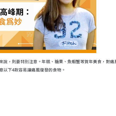
來說，則要特別注意。年糕、糖果、魚蝦蟹等賀年美食，對痛
意以下4款容易讓痛風復發的食物。