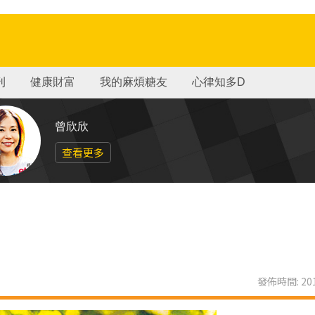
刊
健康財富
我的麻煩糖友
心律知多D
曾欣欣
查看更多
發佈時間: 201