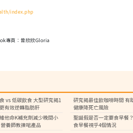
lth/index.php
k專頁︰曾欣欣Gloria
食 vs 低碳飲食 大型研究揭1
研究揭最佳飲咖啡時間 有
更有效逆轉脂肪肝
健康降死亡風險
維他命K補充劑減少晚間小
聖誕假是否一定要食早餐？
 營養師教揀啱產品
食早餐視乎4個情況