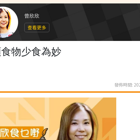
曾欣欣
查看更多
類食物少食為妙
發佈時間: 202