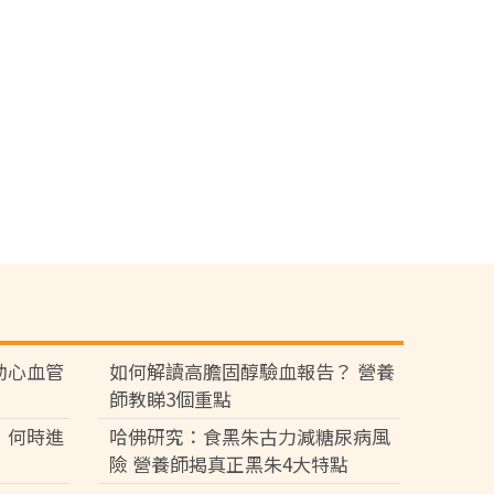
助心血管
如何解讀高膽固醇驗血報告？ 營養
師教睇3個重點
 何時進
哈佛研究：食黑朱古力減糖尿病風
險 營養師揭真正黑朱4大特點