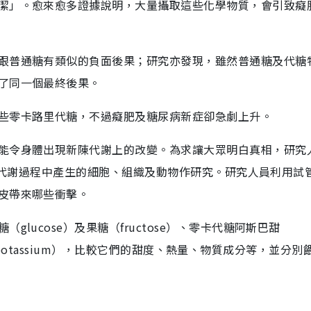
潔」。愈來愈多證據說明，大量攝取這些化學物質，會引致癡
跟普通糖有類似的負面後果；研究亦發現，雖然普通糖及代糖
了同一個最終後果。
些零卡路里代糖，不過癡肥及糖尿病新症卻急劇上升。
能令身體出現新陳代謝上的改變。為求讓大眾明白真相，研究
對新陳代謝過程中產生的細胞、組織及動物作研究。研究人員利用試
皮帶來哪些衝擊。
lucose）及果糖（fructose）、零卡代糖阿斯巴甜
ame potassium），比較它們的甜度、熱量、物質成分等，並分別