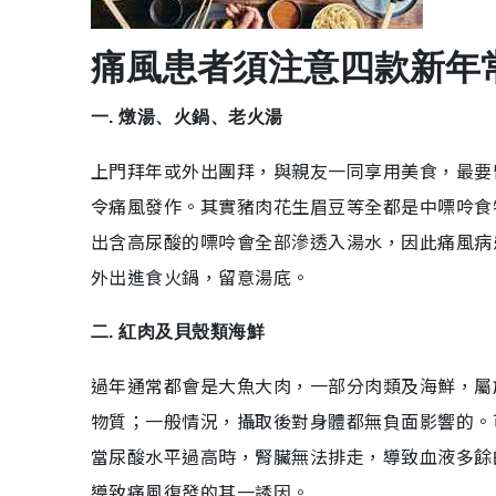
痛風患者須注意四款新年
一. 燉湯、火鍋、老火湯
上門拜年或外出團拜，與親友一同享用美食，最要
令痛風發作。其實豬肉花生眉豆等全都是中嘌呤食
出含高尿酸的嘌呤會全部滲透入湯水，因此痛風病
外出進食火鍋，留意湯底。
二. 紅肉及貝殼類海鮮
過年通常都會是大魚大肉，一部分肉類及海鮮，屬
物質；一般情況，攝取後對身體都無負面影響的。
當尿酸水平過高時，腎臟無法排走，導致血液多餘
導致痛風復發的其一誘因。