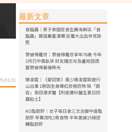
最新文章
食腦蟲｜男子泰國狂食生醃海鮮染「食
腦蟲」腸道嚴重潰爛 反覆大出血休克險
死
黎彼得離世｜黎彼得離世享年76歲 今年
3月已中風臥床 好友鍾志光及盧宛茵透
露黎彼得最後時光
陳浚霆｜《愛回家》風少陳浚霆歐遊行
5/01/31
山出事 1原因全身爆紅疹極恐怖 險「毀
容」急回港求醫【附皮膚科醫生夏日防
蟲貼士】
KO脂肪肝｜女子每日食三文治變中度脂
肪肝 早餐改吃1款食物 半年激減15磅逆
轉脂肪肝