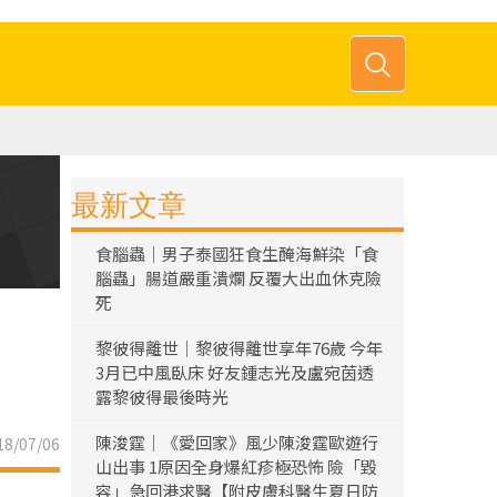
最新文章
食腦蟲｜男子泰國狂食生醃海鮮染「食
腦蟲」腸道嚴重潰爛 反覆大出血休克險
死
黎彼得離世｜黎彼得離世享年76歲 今年
3月已中風臥床 好友鍾志光及盧宛茵透
露黎彼得最後時光
陳浚霆｜《愛回家》風少陳浚霆歐遊行
8/07/06
山出事 1原因全身爆紅疹極恐怖 險「毀
容」急回港求醫【附皮膚科醫生夏日防