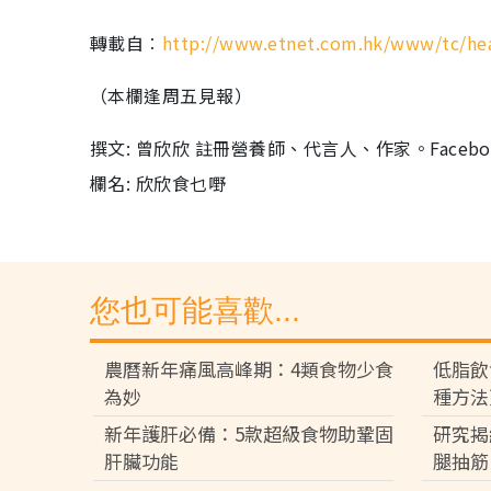
轉載自︰
http://www.etnet.com.hk/www/tc/hea
（本欄逢周五見報）
撰文: 曾欣欣 註冊營養師、代言人、作家。Faceboo
欄名: 欣欣食乜嘢
您也可能喜歡...
農曆新年痛風高峰期：4類食物少食
低脂飲
為妙
種方法
新年護肝必備：5款超級食物助鞏固
研究揭
肝臟功能
腿抽筋