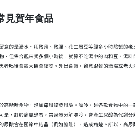
常見賀年食品
留意的是湯水。用豬骨、豬𦟌、花生眉豆等經多小時熬製的老
物，但集合起來煲多個小時後，就算不吃湯中的肉和豆，湯料
患者喝後會較大機會復發。外出食飯，留意跟餐的燉湯或老火
於高嘌呤食物，增加痛風復發風險。嘌呤，是各款食物中的一
可是，對於痛風患者，當身體分解嘌呤，會產生尿酸為代謝分
的尿酸會在關節中結晶（例如腳趾），造成痛楚。所以，高尿