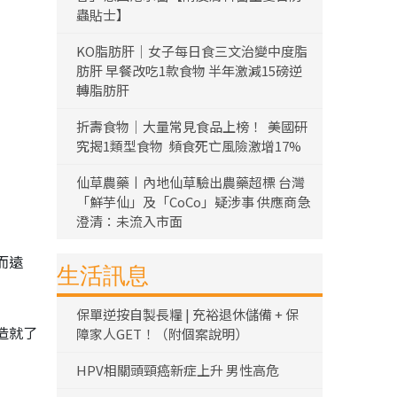
蟲貼士】
KO脂肪肝｜女子每日食三文治變中度脂
肪肝 早餐改吃1款食物 半年激減15磅逆
轉脂肪肝
折壽食物｜大量常見食品上榜！ 美國研
究揭1類型食物 頻食死亡風險激增17%
仙草農藥丨內地仙草驗出農藥超標 台灣
「鮮芋仙」及「CoCo」疑涉事 供應商急
澄清：未流入市面
而遠
生活訊息
保單逆按自製長糧 | 充裕退休儲備 + 保
造就了
障家人GET！（附個案說明）
HPV相關頭頸癌新症上升 男性高危