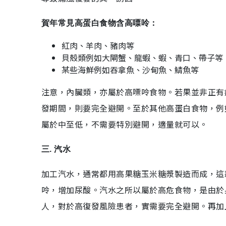
賀年常見高蛋白食物含高嘌呤：
紅肉、羊肉、豬肉等
貝殼類例如大閘蟹、龍蝦、蝦、青口、帶子等
某些海鮮例如吞拿魚、沙甸魚、鯖魚等
注意，內臟類，亦屬於高嘌呤食物。若果並非正有
發期間，則要完全避開。至於其他高蛋白食物，例
屬於中至低，不需要特別避開，適量就可以。
三. 汽水
加工汽水，通常都用高果糖玉米糖漿製造而成，這
呤，增加尿酸。汽水之所以屬於高危食物，是由於
人，對於高復發風險患者，實需要完全避開。再加