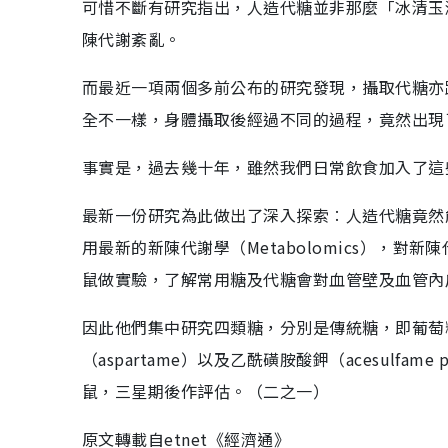
可惜不斷有研究指出，人造代糖並非那麼「冰清玉
陳代謝紊亂。
而最近一項兩個多前公布的研究發現，攝取代糖亦
全不一樣，身體攝取後經過不同的過程，竟然出現
事實是，過去幾十年，雖然我們日常飲食加入了這
最新一份研究為此做出了深入探索︰人造代糖竟然
用最新的新陳代謝學（Metabolomics），
鼠做實驗，了解常用糖及代糖會對血管壁及血管內
因此他們集中研究四類糖，分別是傳統糖，即葡萄糖（g
（aspartame）以及乙酰磺胺酸鉀（acesulf
鼠，三星期後作評估。（二之一）
原文轉載自etnet《經濟通》