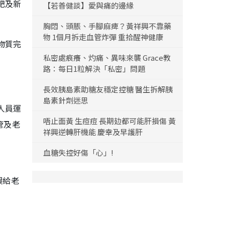
肥及新
【若善健談】愛與痛的邊緣
胸悶、頭脹、手腳麻痺？黃祥興不靠藥
物 1個月拆走血管炸彈 重拾醒神健康
物質完
私密處痕癢、灼痛、異味來襲 Grace教
路：每日1粒解決「私密」問題
長效胰島素助糖友穩定控糖 醫生拆解胰
島素針劑迷思
人員運
唔止面黃 生痘痘 長期攰都可能肝損傷 黃
管及老
祥興逆轉肝機能 慶幸及早護肝
血糖失控好傷「心」!
餵給老