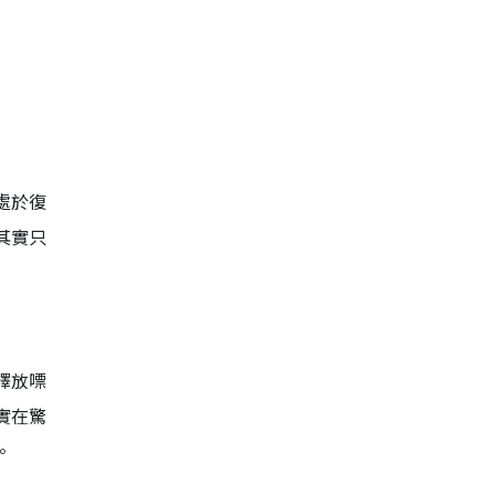
處於復
其實只
釋放嘌
實在驚
。