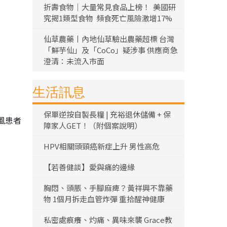
折壽食物｜大量常見食品上榜！ 美國研
究揭1類型食物 頻食死亡風險激增17%
仙草農藥丨內地仙草驗出農藥超標 台灣
「鮮芋仙」及「CoCo」疑涉事 供應商急
澄清：未流入市面
生活訊息
保單逆按自製長糧 | 充裕退休儲備 + 保
風患者
障家人GET！（附個案說明）
HPV相關頭頸癌新症上升 男性高危
【若善健談】愛與痛的邊緣
胸悶、頭脹、手腳麻痺？黃祥興不靠藥
物 1個月拆走血管炸彈 重拾醒神健康
私密處痕癢、灼痛、異味來襲 Grace教