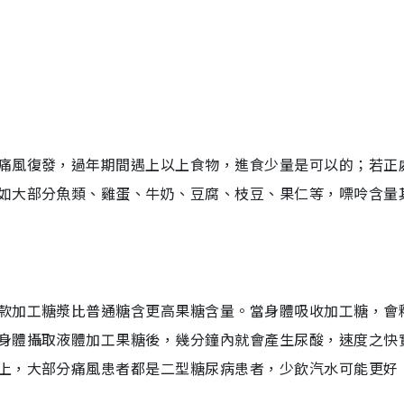
痛風復發，過年期間遇上以上食物，進食少量是可以的；若正
如大部分魚類、雞蛋、牛奶、豆腐、枝豆、果仁等，嘌呤含量
款加工糖漿比普通糖含更高果糖含量。當身體吸收加工糖，會
身體攝取液體加工果糖後，幾分鐘內就會產生尿酸，速度之快
上，大部分痛風患者都是二型糖尿病患者，少飲汽水可能更好