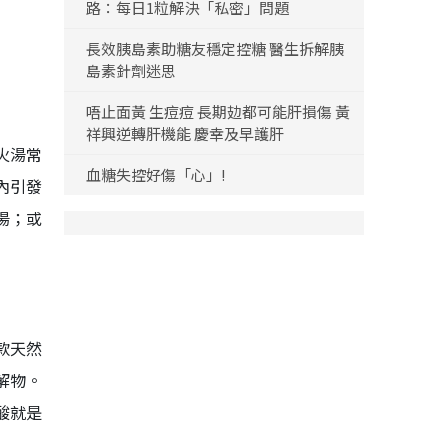
路：每日1粒解決「私密」問題
長效胰島素助糖友穩定控糖 醫生拆解胰
島素針劑迷思
唔止面黃 生痘痘 長期攰都可能肝損傷 黃
祥興逆轉肝機能 慶幸及早護肝
火湯常
血糖失控好傷「心」!
內引發
湯；或
款天然
解物。
酸就是