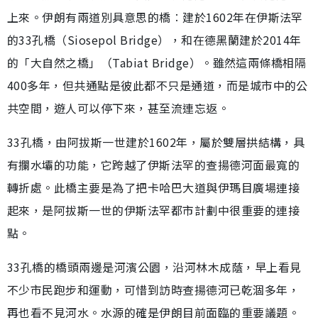
上來。伊朗有兩道別具意思的橋︰建於1602年在伊斯法罕
的33孔橋（Siosepol Bridge），和在德黑蘭建於2014年
的「大自然之橋」（Tabiat Bridge）。雖然這兩條橋相隔
400多年，但共通點是彼此都不只是通道，而是城市中的公
共空間，遊人可以停下來，甚至流連忘返。
33孔橋，由阿拔斯一世建於1602年，屬於雙層拱結構，具
有攔水壩的功能，它跨越了伊斯法罕的查揚德河面最寬的
轉折處。此橋主要是為了把卡哈巴大道與伊瑪目廣場連接
起來，是阿拔斯一世的伊斯法罕都市計劃中很重要的連接
點。
33孔橋的橋頭兩邊是河濱公園，沿河林木成蔭，早上看見
不少市民跑步和運動，可惜到訪時查揚德河已乾涸多年，
再也看不見河水。水源的確是伊朗目前面臨的重要議題。