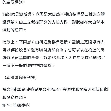
的主要通道。
Tabiat是波斯語，意思是大自然。橋的結構是三維的立體
鐵鋼架，由三支似樹形態的支柱支撑，形狀如在大自然中
蠕動的紐帶。
橋分上、下兩層，由斜道及樓梯連接，空間之寬闊讓行人
可以停留歇息，還有咖啡店和食店；也可以以在橋上的高
處俯瞰德黑蘭的全景。就如33孔橋，大自然之橋也創造了
一個不一般的城市空間體驗。
（本欄逢周五刊登）
撰文: 陳翠兒 建築是生命的舞台，在表達和塑造人的價值觀
和孕育理想。
欄名: 筆講建築