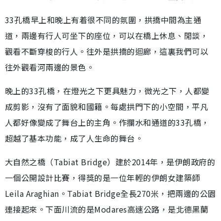
33孔橋早上和晚上有着很不同的氛圍，拱撟中間為主通
道，兩邊有行人可坐下的座位，可以在橋上休息、閒談，
觀看不斷穿梭的行人。往外是拱撟的迴廊，這裏我們可以
往外觀看河兩邊的景色。
晚上的33孔橋，在燈光之下更具魅力，微光之下，人都變
成剪影，沒有了面貌和國籍。每處拱門下的小空間，平凡
人都好像變成了舞台上的主角。作攔水和通道的33孔橋，
超越了基本功能，成了人生命的舞台。
大自然之橋（Tabiat Bridge）建於2014年，是伊朗政府的
一個公開設計比賽，得獎的是一位年輕的伊朗女建築師
Leila Araghian。Tabiat Bridge全長270米，把兩邊的公園
連接起來。下面川流的是Modares高速公路，是北德黑蘭