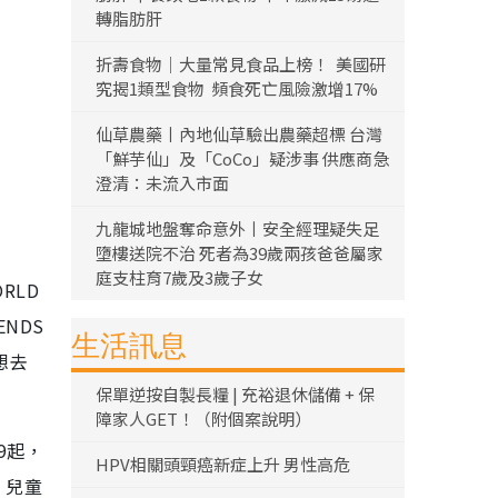
轉脂肪肝
折壽食物｜大量常見食品上榜！ 美國研
究揭1類型食物 頻食死亡風險激增17%
仙草農藥丨內地仙草驗出農藥超標 台灣
「鮮芋仙」及「CoCo」疑涉事 供應商急
澄清：未流入市面
九龍城地盤奪命意外丨安全經理疑失足
墮樓送院不治 死者為39歲兩孩爸爸屬家
庭支柱育7歲及3歲子女
RLD
ENDS
生活訊息
想去
保單逆按自製長糧 | 充裕退休儲備 + 保
障家人GET！（附個案說明）
9起，
HPV相關頭頸癌新症上升 男性高危
、兒童