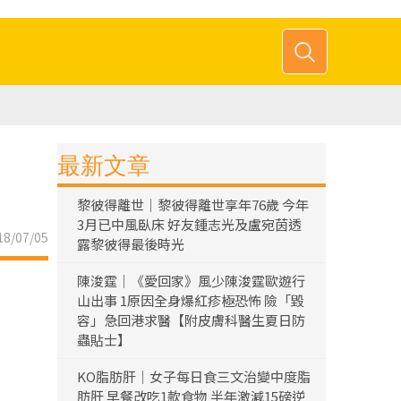
最新文章
黎彼得離世｜黎彼得離世享年76歲 今年
3月已中風臥床 好友鍾志光及盧宛茵透
8/07/05
露黎彼得最後時光
陳浚霆｜《愛回家》風少陳浚霆歐遊行
山出事 1原因全身爆紅疹極恐怖 險「毀
容」急回港求醫【附皮膚科醫生夏日防
蟲貼士】
KO脂肪肝｜女子每日食三文治變中度脂
肪肝 早餐改吃1款食物 半年激減15磅逆