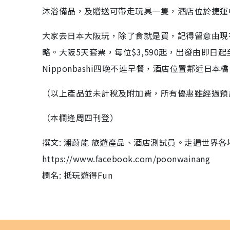
沐浴備品，及贈送可帶走玩具一隻，酒店位於捷運中
大家去日本大阪玩，除了食就是買，記得留意由現
略。大阪5天套票，每位$3,590起，出發由即日起至10
Nipponbashi四晚不連早餐，酒店位置鄰近日
（以上產品並未計稅及附加費，所有優惠雖經過預
（本欄逢周四刊登）
撰文: 潘蔚能 旅遊產品、酒店測試員。走遍世界各
https://www.facebook.com/poonwainang
欄名: 抵玩遊得Fun