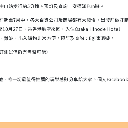
山站步行約5分鐘。預訂及查詢︰安運滿Fun遊。
在起至7月中，各大百貨公司及商場都有大減價，出發前做好
月27日，乘香港航空來回，入住Osaka Hinode Hotel
本橋、難波，出入購物非常方便。預訂及查詢︰Egl東瀛遊。
訂測試但仍有售罄可能）
地，將一切最值得推薦的玩樂着數分享給大家。個人Faceboo