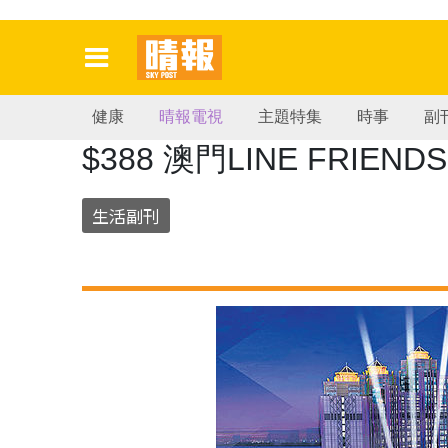
健康
晴報電視
主題特集
時事
副
$388 澳門LINE FRIE
生活副刊