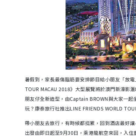
暑假到，家長最傷腦筋要安排節目給小朋友「放電」，不
TOUR MACAU 2018》大型展覽將於澳門新濠影滙
朋友仔全新造型，由Captain BROWN與大家一起坐
玩？康泰旅行社推出LINE FRIENDS WORLD 
帶小朋友去旅行，有時候都挺累，回到酒店最好讓小
出發由即日起至9月30日，乘港龍航空來回，入