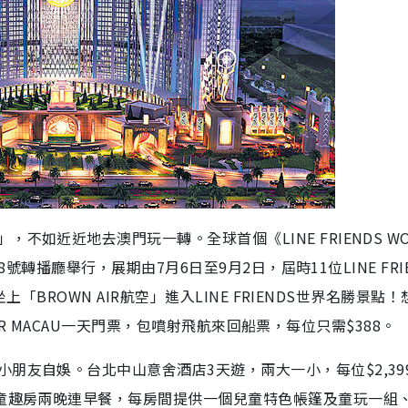
如近近地去澳門玩一轉。全球首個《LINE FRIENDS WO
8號轉播廳舉行，展期由7月6日至9月2日，屆時11位LINE FRI
上「BROWN AIR航空」進入LINE FRIENDS世界名勝景點！
TOUR MACAU一天門票，包噴射飛航來回船票，每位只需$388。
朋友自娛。台北中山意舍酒店3天遊，兩大一小，每位$2,39
住童趣房兩晚連早餐，每房間提供一個兒童特色帳篷及童玩一組