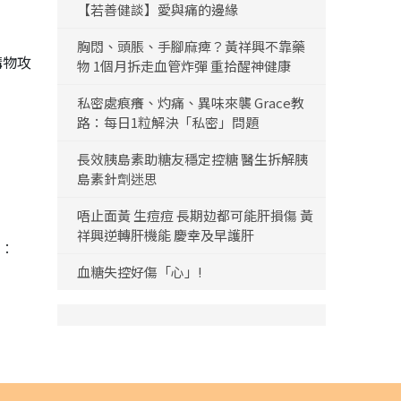
【若善健談】愛與痛的邊緣
胸悶、頭脹、手腳麻痺？黃祥興不靠藥
購物攻
物 1個月拆走血管炸彈 重拾醒神健康
私密處痕癢、灼痛、異味來襲 Grace教
路：每日1粒解決「私密」問題
長效胰島素助糖友穩定控糖 醫生拆解胰
島素針劑迷思
唔止面黃 生痘痘 長期攰都可能肝損傷 黃
祥興逆轉肝機能 慶幸及早護肝
k︰
血糖失控好傷「心」!