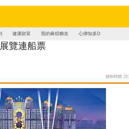
刊
健康財富
我的麻煩糖友
心律知多D
NDS展覽連船票
發佈時間: 201