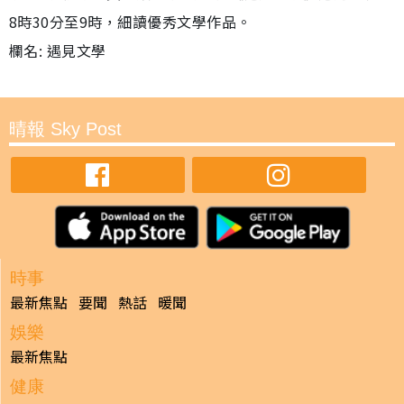
8時30分至9時，細讀優秀文學作品。
欄名: 遇見文學
晴報 Sky Post
時事
最新焦點
要聞
熱話
暖聞
娛樂
最新焦點
健康