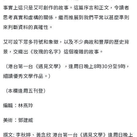
事實上這只是艾可創作的故事。這篇序言和正文，令讀者
思考真實和虛構的關係，繼而推展到我們平常以甚麼準則
來判斷資料的真確性。
艾可設下眾多符號和象徵，以及不少典故和豐厚的歷史背
景，交織出《玫瑰的名字》這個複雜的故事。
（港台第一台《遇見文學》，逢周日晚上8時30分至9時，
細讀優秀文學作品。）
（本欄逢周五刊登）
編輯：林燕玲
美術：鄧建威
撰文: 李秋婷、黃念欣 港台第一台《遇見文學》逢周日晚上