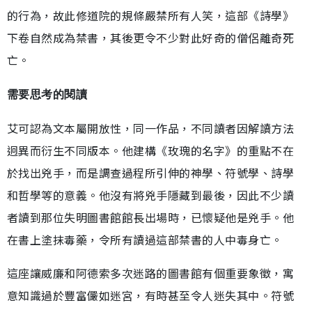
的行為，故此修道院的規條嚴禁所有人笑，這部《詩學》
下卷自然成為禁書，其後更令不少對此好奇的僧侶離奇死
亡。
需要思考的閱讀
艾可認為文本屬開放性，同一作品，不同讀者因解讀方法
迥異而衍生不同版本。他建構《玫瑰的名字》的重點不在
於找出兇手，而是調查過程所引伸的神學、符號學、詩學
和哲學等的意義。他沒有將兇手隱藏到最後，因此不少讀
者讀到那位失明圖書館館長出場時，已懷疑他是兇手。他
在書上塗抹毒藥，令所有讀過這部禁書的人中毒身亡。
這座讓威廉和阿德索多次迷路的圖書館有個重要象徵，寓
意知識過於豐富儼如迷宮，有時甚至令人迷失其中。符號