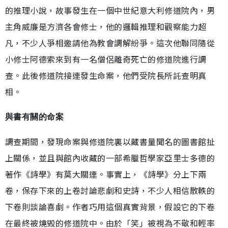
的推理小說，故事發生在一個中世紀意大利修道院內，男
主角威廉是方濟各會修士，他的邏輯推理和觀察能力超
凡，不少人爭相邀請他為教會調解紛爭。這次他聯同隨從
小修士阿德索來到有一名僧侶離奇死亡的修道院進行調
查。此後修道院接連發生命案，他們受院長所託查明真
相。
與書有關的命案
調查期間，發現命案與修道院裏以藏書量聞名的圖書館扯
上關係，並且與館內收藏的一部希臘哲學家亞里士多德的
著作《詩學》有莫大關連。事實上，《詩學》分上下兩
卷，保存下來的上卷討論悲劇和史詩，不少人相信散軼的
下卷則談論喜劇。作者巧用這個真實背景，假設它的下卷
在最終被燒毁的修道院中。由於「笑」被視為不敬和輕率