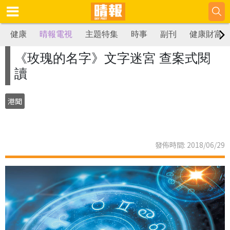
健康
晴報電視
主題特集
時事
副刊
健康財富
《玫瑰的名字》文字迷宮 查案式閱
讀
港聞
發佈時間: 2018/06/29