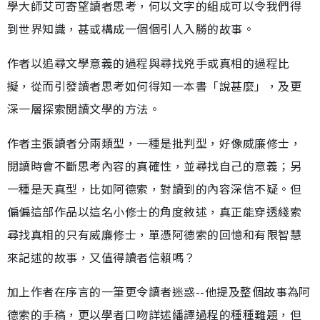
學大師艾可寄望讀者思考，何以文字的組成可以令我們得
到世界知識，甚或構成一個個引人入勝的故事。
作者以追尋文學意義的過程與尋找兇手或真相的過程比
擬，從而引發讀者思考如何得知一本書「說甚麼」，及更
深一層探索閱讀文學的方法。
作者主張讀者分兩類型，一種是批判型，好像威廉修士，
閱讀時會不斷思考內容的真確性，並尋找自己的意義；另
一種是天真型，比如阿德索，對讀到的內容深信不疑。但
偏偏這部作品以這名小修士的角度敘述，真正能穿透綫索
尋找真相的只有威廉修士，單憑阿德索的回憶和有限智慧
來記述的故事，又值得讀者信賴嗎？
加上作者在序言的一筆更令讀者迷惑--他提及整個故事為阿
德索的手稿，更以學者口吻詳述繙譯過程的種種難題，但