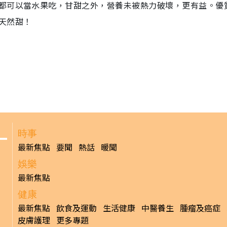
都可以當水果吃，甘甜之外，營養未被熱力破壞，更有益。優
天然甜！
時事
最新焦點
要聞
熱話
暖聞
娛樂
最新焦點
健康
最新焦點
飲食及運動
生活健康
中醫養生
腫瘤及癌症
皮膚護理
更多專題