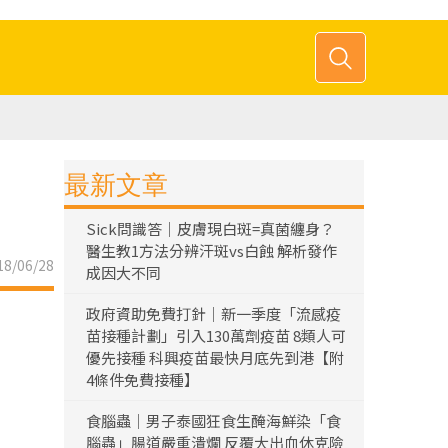
最新文章
Sick問識答｜皮膚現白斑=真菌纏身？
醫生教1方法分辨汗斑vs白蝕 解析發作
8/06/28
成因大不同
政府資助免費打針｜新一季度「流感疫
苗接種計劃」引入130萬劑疫苗 8類人可
優先接種 科興疫苗最快月底先到港【附
4條件免費接種】
食腦蟲｜男子泰國狂食生醃海鮮染「食
腦蟲」腸道嚴重潰爛 反覆大出血休克險