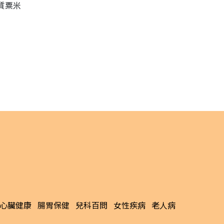
質粟米
心臟健康
腸胃保健
兒科百問
女性疾病
老人病