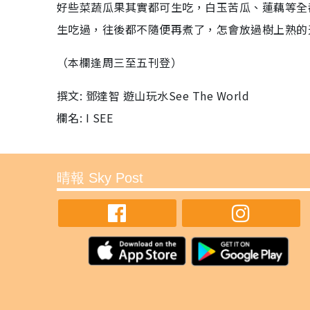
好些菜蔬瓜果其實都可生吃，白玉苦瓜、蓮藕等全
生吃過，往後都不隨便再煮了，怎會放過樹上熟的
（本欄逢周三至五刊登）
撰文: 鄧達智 遊山玩水See The World
欄名: I SEE
晴報 Sky Post