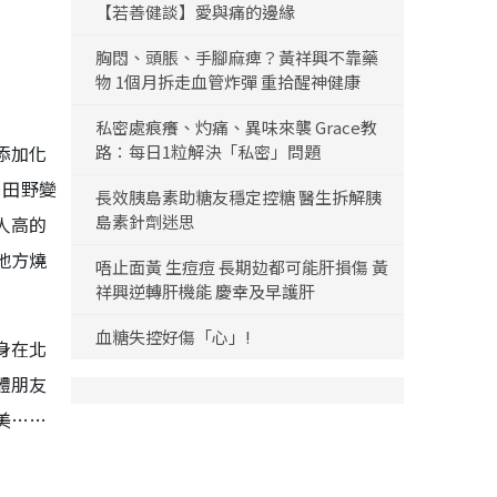
【若善健談】愛與痛的邊緣
胸悶、頭脹、手腳麻痺？黃祥興不靠藥
物 1個月拆走血管炸彈 重拾醒神健康
私密處痕癢、灼痛、異味來襲 Grace教
添加化
路：每日1粒解決「私密」問題
，田野變
長效胰島素助糖友穩定控糖 醫生拆解胰
島素針劑迷思
人高的
地方燒
唔止面黃 生痘痘 長期攰都可能肝損傷 黃
祥興逆轉肝機能 慶幸及早護肝
血糖失控好傷「心」!
身在北
體朋友
美……