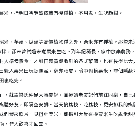
粟米，指明日朝豐盛成熟有機種植，不用煮，生吃頗甜。
稻米、芋頭、瓜類等高價植物種之外，粟米亦有種植。那些未
吃或涼拌，卻未曾試過未煮粟米生吃。到年紀稍長，家中放棄農務
村人準備煮食，才到田裏買即收割的各式菜蔬，也有長得比大
日躲入粟米田玩捉迷藏，偶亦頑皮，暗中偷摘粟米，尋個隱蔽
田裏吃完。
」，莊主梁氏仲昆大事慶祝，並邀請老友記們前往同樂，自己
媒體好友，即隔空安排。當天摘荔枝、吃荔枝，更安排我的媒
妹們發來照片，見粗壯粟米，即指引大棠有機粟米生吃異常甜
摘，皆大歡喜才回去。