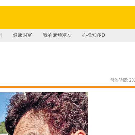
刊
健康財富
我的麻煩糖友
心律知多D
發佈時間: 201