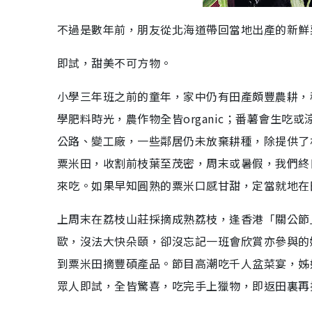
不過是數年前，朋友從北海道帶回當地出產的新鮮
即試，甜美不可方物。
小學三年班之前的童年，家中仍有田產頗豐農耕，
學肥料時光，農作物全皆organic；番薯會生
公路、變工廠，一些鄰居仍未放棄耕種，除提供了
粟米田，收割前枝葉至茂密，周末或暑假，我們終
來吃。如果早知圓熟的粟米口感甘甜，定當就地在
上周末在荔枝山莊採摘成熟荔枝，逢香港「關公節
歐，沒法大快朵頤，卻沒忘記一班會欣賞亦參與的
到粟米田摘豐碩產品。節目高潮吃千人盆菜宴，姊
眾人即試，全皆驚喜，吃完手上獵物，即返田裏再