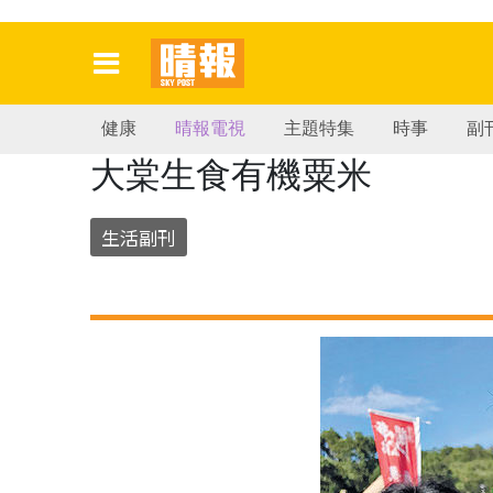
健康
晴報電視
主題特集
時事
副
大棠生食有機粟米
生活副刊