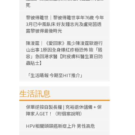
死
黎彼得離世｜黎彼得離世享年76歲 今年
3月已中風臥床 好友鍾志光及盧宛茵透
露黎彼得最後時光
陳浚霆｜《愛回家》風少陳浚霆歐遊行
山出事 1原因全身爆紅疹極恐怖 險「毀
容」急回港求醫【附皮膚科醫生夏日防
蟲貼士】
「生活晴報 今期至HIT推介」
生活訊息
保單逆按自製長糧 | 充裕退休儲備 + 保
障家人GET！（附個案說明）
HPV相關頭頸癌新症上升 男性高危