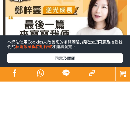
本網站使用Cookies來改善您的瀏覽體驗, 請確定您同意及接受我
們的
私隱政策與使用條款
才繼續瀏覽。
同意及關閉
自2012年起在晴報寫專欄，已有十三年，中間我因病停寫
了兩年，病好後還是回來，然而天下無不散之筵席，這篇
是最後一篇專欄了。
想著該以什麼說再見，發現幾乎沒寫過我與丈夫之間的
事，這個專欄寫的是兩性關係和個人成長， 所以來寫一下
我們自己吧。