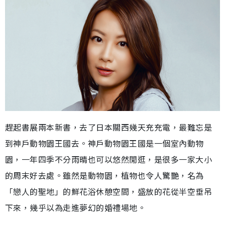
趕起書展兩本新書，去了日本關西幾天充充電，最難忘是
到神戶動物園王國去。神戶動物園王國是一個室內動物
園，一年四季不分雨晴也可以悠然閒逛，是很多一家大小
的周末好去處。雖然是動物園，植物也令人驚艷，名為
「戀人的聖地」的鮮花浴休憩空間，盛放的花從半空垂吊
下來，幾乎以為走進夢幻的婚禮場地。