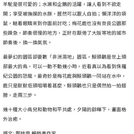
羊駝是很可愛的；水瀨和企鵝的活躍，讓人看到不欲走
開；享受被撫摸的水豚，居然可以跟人自拍；懶洋洋的袋
鼠，瞇着眼睛來到你面前討吃；梅花鹿也沒有奈良公園那
些躁急，節奏很慢的地方，正好在厭倦了大阪等地的城市
節奏後，換一換氣氛。
最夢幻的園區卻要數「非洲濕地」園區，鯨頭鸛是世上頭
部最大的鳥，可以一動不動幾小時，近看真以為看到侏羅
紀公園的恐龍。最奇妙是梅花鹿與鯨頭鸛一同站在水中，
鹿只是默默低頭咀嚼着甚麼，鯨頭鸛也只是偶然拍一拍翅
膀，走兩三步。
幾十種大小鳥兒和動物和平共處，夕陽的餘暉下，畫面格
外治癒。
撰文: 鄭梓靈 暢銷書作家