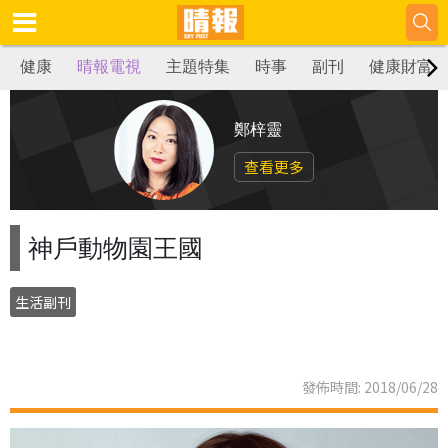
健康
晴報電視
主題特集
時事
副刊
健康財富
鄭梓靈
查看更多
神戶動物園王國
生活副刊
發佈時間: 2018/06/28