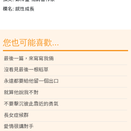
欄名: 感性成長
您也可能喜歡...
最後一篇，來寫寫我倆
沒看見最後一根稻草
永遠都要給他留一個出口
就算他說我不對
不要擊沉彼此靠近的勇氣
長女症候群
愛情很講對手