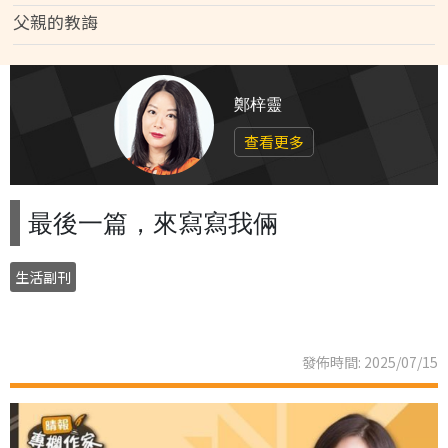
父親的教誨
鄭梓靈
查看更多
最後一篇，來寫寫我倆
生活副刊
發佈時間: 2025/07/15