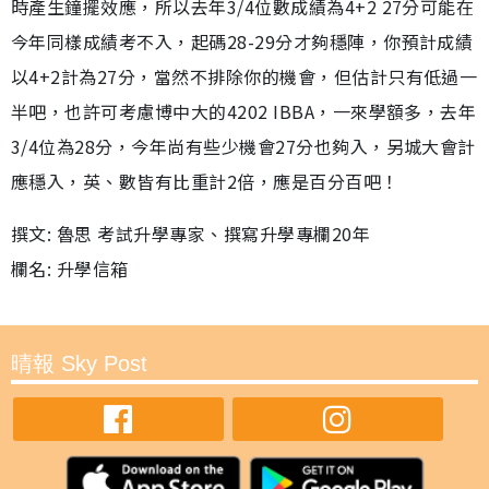
時產生鐘擺效應，所以去年3/4位數成績為4+2 27分可能在
今年同樣成績考不入，起碼28-29分才夠穩陣，你預計成績
以4+2計為27分，當然不排除你的機會，但估計只有低過一
半吧，也許可考慮博中大的4202 IBBA，一來學額多，去年
3/4位為28分，今年尚有些少機會27分也夠入，另城大會計
應穩入，英、數皆有比重計2倍，應是百分百吧！
撰文: 魯思 考試升學專家、撰寫升學專欄20年
欄名: 升學信箱
晴報 Sky Post