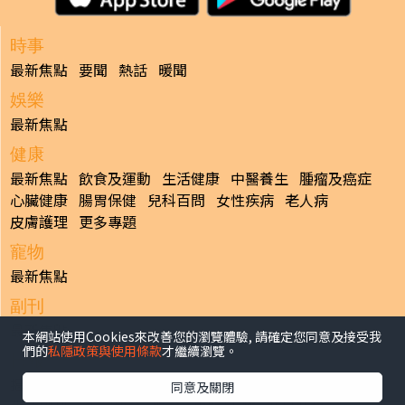
時事
最新焦點
要聞
熱話
暖聞
娛樂
最新焦點
健康
最新焦點
飲食及運動
生活健康
中醫養生
腫瘤及癌症
心臟健康
腸胃保健
兒科百問
女性疾病
老人病
皮膚護理
更多專題
寵物
最新焦點
副刊
最新焦點
本網站使用Cookies來改善您的瀏覽體驗, 請確定您同意及接受我
們的
私隱政策與使用條款
才繼續瀏覽。
日報
揭頁版
港聞
財經/地產
中國/國際
娛樂
Healthy Life
同意及關閉