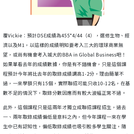
覆Vickie︰預計DSE成績為455*4/44（4），選修生物、經
濟以及M1，以這樣的成績明知要考入三大的環球商業無
望，或尚有機會考入城大的BBA in Global Business吧！
如果單看去年的成績數據，你是有不錯機會，只是這個課
程預計今年將比去年的取錄成績調高1-2分，理由簡單不
過，一來學額只有15個，實際聯招可能只收10-12名，在基
數不足的情況下，取錄分數因應而有較大波幅正常不過。
此外，這個課程只是這兩年才獨立成聯招課程招生，過去
一、兩年取錄成績偏低是意料之內，但今年課程一來在學
生中已有認知性，偏低取錄成績也吸引較多學生關注，隨