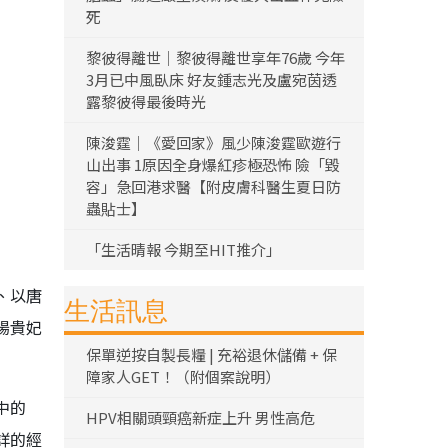
死
黎彼得離世｜黎彼得離世享年76歲 今年
3月已中風臥床 好友鍾志光及盧宛茵透
露黎彼得最後時光
陳浚霆｜《愛回家》風少陳浚霆歐遊行
山出事 1原因全身爆紅疹極恐怖 險「毀
容」急回港求醫【附皮膚科醫生夏日防
蟲貼士】
「生活晴報 今期至HIT推介」
、以唐
生活訊息
楊貴妃
保單逆按自製長糧 | 充裕退休儲備 + 保
障家人GET！（附個案說明）
中的
HPV相關頭頸癌新症上升 男性高危
詳的經