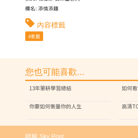
欄名: 添情添趣
內容標籤
家居
您也可能喜歡...
13年筆耕學習總結
如何看
你要如何衡量你的人生
高清T
晴報 Sky Post