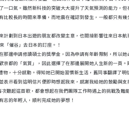
了一口氣。雖然新科技的突破大大提升了天氣預測的能力，但
有比較長的時間來準備，而地震在確認到發生，一般都只有幾
來計劃到日本出遊的朋友都改變主意，也間接影響往來日本航
惠來「催谷」去日本的訂座。！
在那邊申請修讀碩士的獎學金，因為申請有年齡限制，所以她
歡京都的「氣質」，因此選擇了在那邊展開她人生新的一頁。
小禮物，十分感動。得知她已開始習慣新生活，舊同事翻譯了明
並表示看到這明信片便即時想起我來，感謝我給她的鼓勵與支
說每次聽起這首歌，都會想起在我們團隊工作時遇上的挑戰及難
有志的年輕人，順利完成她的夢想！