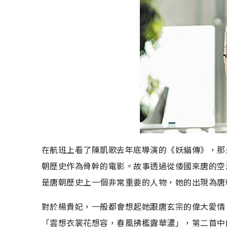
在航班上看了陳凱歌去年底導演的《妖貓傳》，那
朝歷史作為骨幹的電影。故事透過從倭國來唐的空
是唐朝歷史上一個非常重要的人物，她的出現為唐
對於楊貴妃，一般都會想起她跟唐玄宗的偉大愛情
「雲想衣裳花想容，春風拂檻露華濃」，第二首中