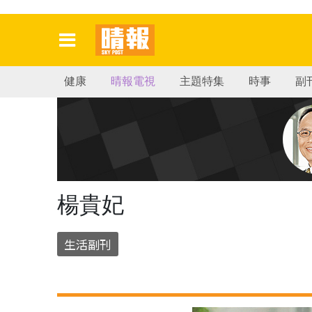
健康
晴報電視
主題特集
時事
副
楊貴妃
生活副刊