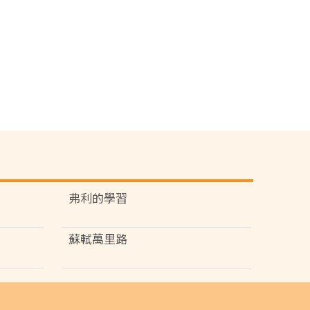
弗利的學習
蘇軾萬里路