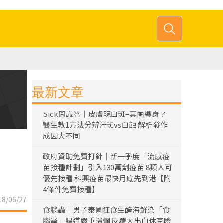
最新文章
Sick問識答｜皮膚現白斑=真菌纏身？
醫生教1方法分辨汗斑vs白蝕 解析發作
成因大不同
政府資助免費打針｜新一季度「流感疫
苗接種計劃」引入130萬劑疫苗 8類人可
優先接種 科興疫苗最快月底先到港【附
4條件免費接種】
8/06/27
食腦蟲｜男子泰國狂食生醃海鮮染「食
腦蟲」腸道嚴重潰爛 反覆大出血休克險