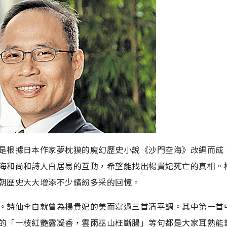
是根據日本作家夢枕獏的魔幻歷史小說《沙門空海》改編而成
海和尚和詩人白居易的互動，希望能找出楊貴妃死亡的真相。
朝歷史大大增添不少繽紛多采的回憶。
。詩仙李白就曾為楊貴妃的美而寫過三首清平調。其中第一首
的「一枝紅艷露凝香，雲雨巫山枉斷腸」等句都是大家耳熟能