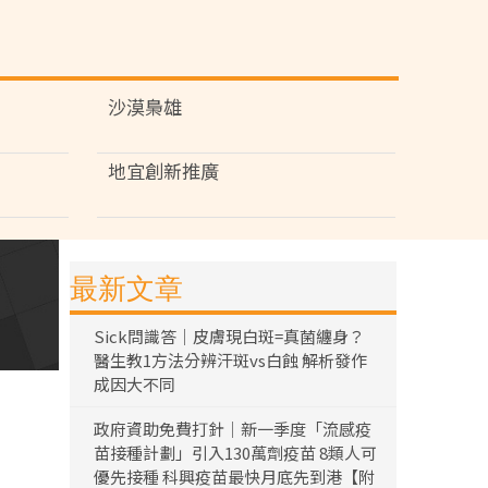
沙漠梟雄
地宜創新推廣
最新文章
Sick問識答｜皮膚現白斑=真菌纏身？
醫生教1方法分辨汗斑vs白蝕 解析發作
成因大不同
政府資助免費打針｜新一季度「流感疫
苗接種計劃」引入130萬劑疫苗 8類人可
優先接種 科興疫苗最快月底先到港【附