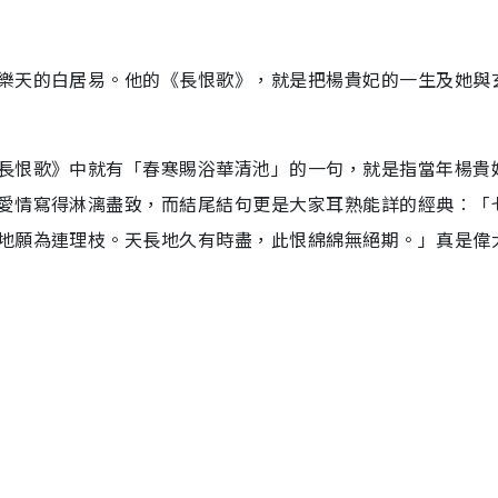
樂天的白居易。他的《長恨歌》，就是把楊貴妃的一生及她與
長恨歌》中就有「春寒賜浴華清池」的一句，就是指當年楊貴
愛情寫得淋漓盡致，而結尾結句更是大家耳熟能詳的經典︰「
地願為連理枝。天長地久有時盡，此恨綿綿無絕期。」真是偉