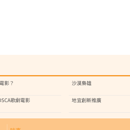
電影？
沙漠梟雄
OSCA歌劇電影
地宜創新推廣