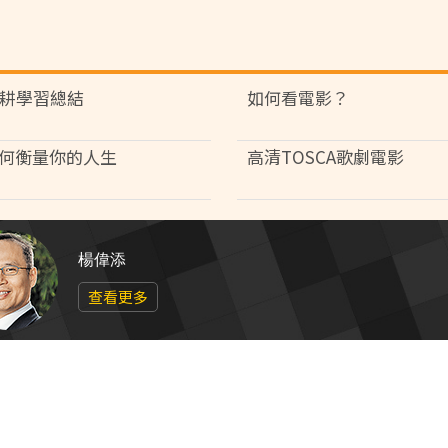
筆耕學習總結
如何看電影？
何衡量你的人生
高清TOSCA歌劇電影
楊偉添
查看更多