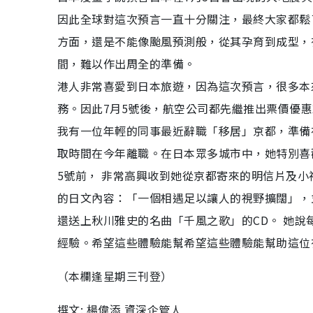
因此全球對這次預言一直十分關注，最終大家都鬆
方面，還是不能像颱風預測般，從其孕育到成型，
間，難以作出周全的準備。
港人非常喜愛到日本旅遊，因為這次預言，很多本
務。因此7月5號後，航空公司都先繼推出票價優
我有一位年輕的同事最近辭職「移居」京都，準備
取時間在今年離職。在日本眾多城市中，她特別喜
5號前， 非常高興收到她從京都寄來的明信片及
的日文內容：「一個相遇足以讓人的視野擴闊」，
還送上秋川雅史的名曲「千風之歌」的CD。 她
經驗。希望這些體驗能幫希望這些體驗能幫助這位
（本欄逢星期三刊登）
撰文: 楊偉添 資深企管人