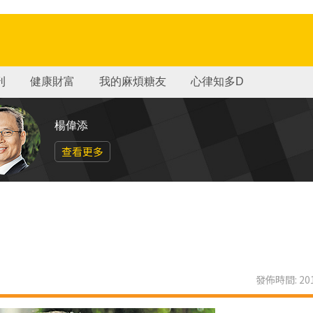
刊
健康財富
我的麻煩糖友
心律知多D
楊偉添
查看更多
發佈時間: 201