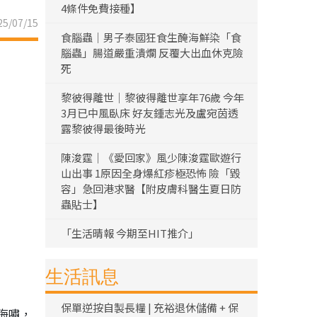
4條件免費接種】
5/07/15
食腦蟲｜男子泰國狂食生醃海鮮染「食
腦蟲」腸道嚴重潰爛 反覆大出血休克險
死
黎彼得離世｜黎彼得離世享年76歲 今年
3月已中風臥床 好友鍾志光及盧宛茵透
露黎彼得最後時光
陳浚霆｜《愛回家》風少陳浚霆歐遊行
山出事 1原因全身爆紅疹極恐怖 險「毀
容」急回港求醫【附皮膚科醫生夏日防
蟲貼士】
「生活晴報 今期至HIT推介」
生活訊息
保單逆按自製長糧 | 充裕退休儲備 + 保
海嘯，