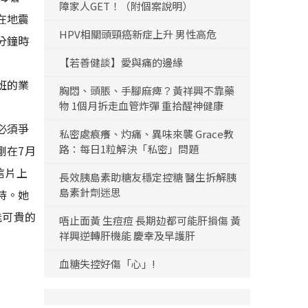
障家人GET！（附個案說明）
在地震
HPV相關頭頸癌新症上升 男性高危
分鐘時
【若善健談】愛與痛的邊緣
班的業
胸悶、頭脹、手腳麻痺？黃祥興不靠藥
物 1個月拆走血管炸彈 重拾醒神健康
必須爭
私密處痕癢、灼痛、異味來襲 Grace教
路：每日1粒解決「私密」問題
剛在7月
信片上
長效胰島素助糖友穩定控糖 醫生拆解胰
島素針劑迷思
持。她
能可貴的
唔止面黃 生痘痘 長期攰都可能肝損傷 黃
祥興逆轉肝機能 慶幸及早護肝
血糖失控好傷「心」!