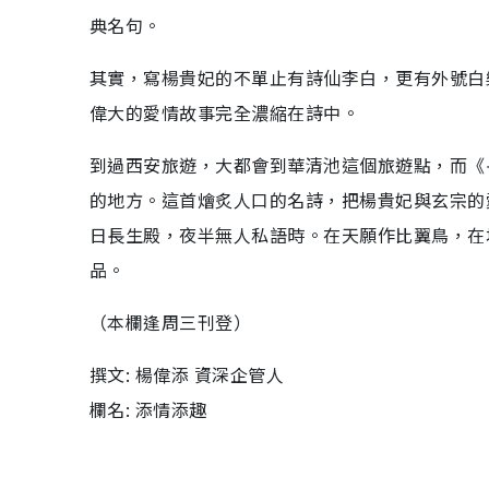
典名句。
其實，寫楊貴妃的不單止有詩仙李白，更有外號白
偉大的愛情故事完全濃縮在詩中。
到過西安旅遊，大都會到華清池這個旅遊點，而《
的地方。這首燴炙人口的名詩，把楊貴妃與玄宗的
日長生殿，夜半無人私語時。在天願作比翼鳥，在
品。
（本欄逢周三刊登）
撰文: 楊偉添 資深企管人
欄名: 添情添趣