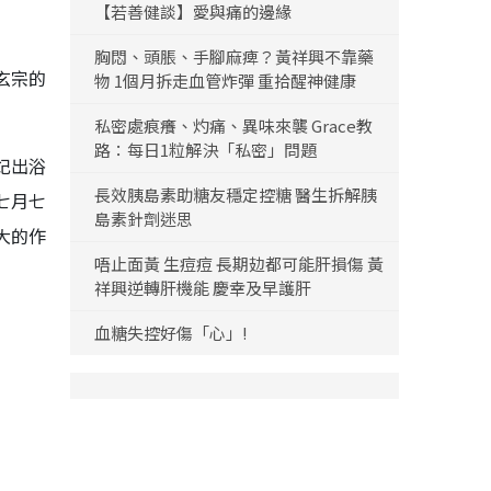
【若善健談】愛與痛的邊緣
胸悶、頭脹、手腳麻痺？黃祥興不靠藥
玄宗的
物 1個月拆走血管炸彈 重拾醒神健康
私密處痕癢、灼痛、異味來襲 Grace教
路：每日1粒解決「私密」問題
妃出浴
長效胰島素助糖友穩定控糖 醫生拆解胰
七月七
島素針劑迷思
大的作
唔止面黃 生痘痘 長期攰都可能肝損傷 黃
祥興逆轉肝機能 慶幸及早護肝
血糖失控好傷「心」!