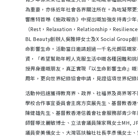
為重要，亦係近年社會各界關注所在。為咗凝聚更
響應特首喺《施政報告》中提出嘅加強支持青少年
（Rest，Relaxation，Relationship
BL Beauty創辦人吳雅婷女士及X Social
命影響生命。活動當日邀請超過一千名元朗區嘅家
資，「希望幫助年輕人克服生活中嘅各種困難和挑
授畀身邊嘅朋友，真正實現『以生命影響生命』嘅
周年，更向世界紀錄協會申請，見證這項世界紀錄
活動仲迅速獲得教育界、政界、社福界及商界等不
學校合作事宜委員會主席方奕展先生、基督教香港
陳健雄先生、基督教香港信義會社會服務部青少年
師督導沈麗敏博士、立法會議員陳家珮女士MH, 
議員麥美儀女士、大灣區扶輪社社長李彥儀女士、