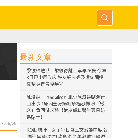
最新文章
黎彼得離世｜黎彼得離世享年76歲 今年
3月已中風臥床 好友鍾志光及盧宛茵透
露黎彼得最後時光
陳浚霆｜《愛回家》風少陳浚霆歐遊行
山出事 1原因全身爆紅疹極恐怖 險「毀
容」急回港求醫【附皮膚科醫生夏日防
蟲貼士】
8/06/25
KO脂肪肝｜女子每日食三文治變中度脂
肪肝 早餐改吃1款食物 半年激減15磅逆