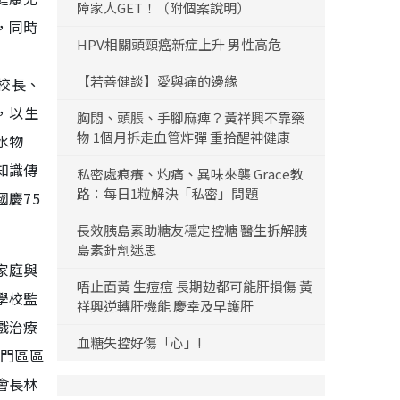
障家人GET！（附個案說明）
，同時
HPV相關頭頸癌新症上升 男性高危
」
【若善健談】愛與痛的邊緣
然校長、
動，以生
胸悶、頭脹、手腳麻痺？黃祥興不靠藥
物 1個月拆走血管炸彈 重拾醒神健康
水物
知識傳
私密處痕癢、灼痛、異味來襲 Grace教
路：每日1粒解決「私密」問題
慶75
長效胰島素助糖友穩定控糖 醫生拆解胰
島素針劑迷思
家庭與
唔止面黃 生痘痘 長期攰都可能肝損傷 黃
學校監
祥興逆轉肝機能 慶幸及早護肝
戲治療
血糖失控好傷「心」!
屯門區區
會長林