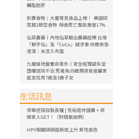
轉脂肪肝
折壽食物｜大量常見食品上榜！ 美國研
究揭1類型食物 頻食死亡風險激增17%
仙草農藥丨內地仙草驗出農藥超標 台灣
「鮮芋仙」及「CoCo」疑涉事 供應商急
澄清：未流入市面
九龍城地盤奪命意外丨安全經理疑失足
墮樓送院不治 死者為39歲兩孩爸爸屬家
庭支柱育7歲及3歲子女
生活訊息
保單逆按自製長糧 | 充裕退休儲備 + 保
障家人GET！（附個案說明）
HPV相關頭頸癌新症上升 男性高危