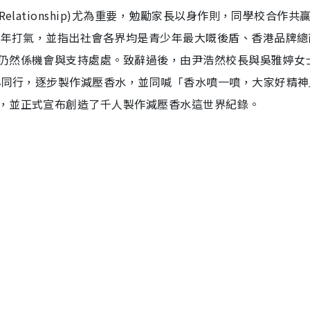
elationship)尤為重要，勉勵家長以身作則，同學校合作共
青少年打氣，並指出社會各界均是青少年最大嘅後盾、香港品牌總
仍然係機會與支持處處。致辭過後，由尹浩然校長與吳雅婷女
同心同行，逐步製作減壓香水，並同喊「香水噴一噴，大家好精神
，並正式宣布創造了千人製作減壓香水這世界紀錄。