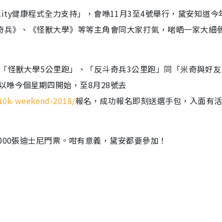
 Vitality健康程式全力支持」，會喺11月3至4號舉行，黛安知道
斗奇兵》、《怪獸大學》等等主角會同大家打氣，啱晒一家大細
、「怪獸大學5公里跑」、「反斗奇兵3公里跑」同「米奇與好友
以喺今個星期四開始，至8月28號去
/10k-weekend-2018/
報名，成功報名即刻送選手包，入面有
000張迪士尼門票。咁有意義，黛安都要參加！