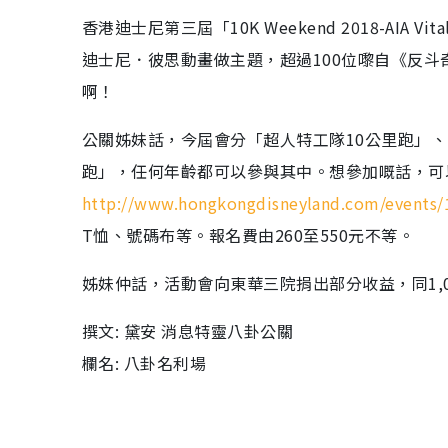
香港迪士尼第三屆「10K Weekend 2018-AIA
迪士尼．彼思動畫做主題，超過100位嚟自《反
啊！
公關姊妹話，今屆會分「超人特工隊10公里跑」
跑」，任何年齡都可以參與其中。想參加嘅話，可
http://www.hongkongdisneyland.com/events
T恤、號碼布等。報名費由260至550元不等。
姊妹仲話，活動會向東華三院捐出部分收益，同1,
撰文: 黛安 消息特靈八卦公關
欄名: 八卦名利場