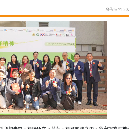
發佈時間: 202
係我們未來幸福嘅所在。芸芸幸福感範疇之中，黛安認為精神