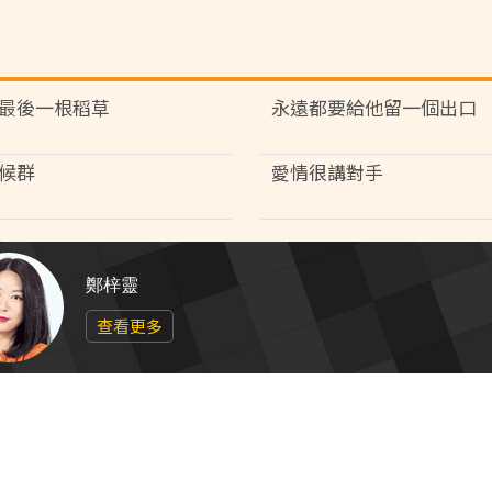
最後一根稻草
永遠都要給他留一個出口
候群
愛情很講對手
鄭梓靈
查看更多