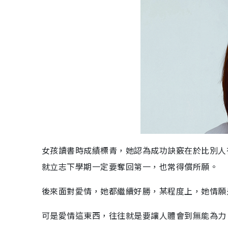
女孩讀書時成績標青，她認為成功訣竅在於比別人
就立志下學期一定要奪回第一，也常得償所願。
後來面對愛情，她都繼續好勝，某程度上，她情願
可是愛情這東西，往往就是要讓人體會到無能為力