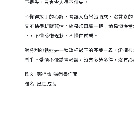
下得失，只會令人得不償失。
不懂得放手的心態，會讓人留戀沒將來、沒質素的
又不捨得斬斷舊情。總是想再贏一把，總是懊悔當
下，不懂珍惜現狀，不懂向前看。
對勝利的執迷是一種矯枉過正的完美主義，愛情根
鬥爭。愛情不像讀書考試，沒有多勞多得，沒有必
撰文: 鄭梓靈 暢銷書作家
欄名: 感性成長