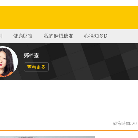
刊
健康財富
我的麻煩糖友
心律知多D
鄭梓靈
查看更多
發佈時間: 201