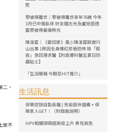
死
黎彼得離世｜黎彼得離世享年76歲 今年
3月已中風臥床 好友鍾志光及盧宛茵透
露黎彼得最後時光
陳浚霆｜《愛回家》風少陳浚霆歐遊行
山出事 1原因全身爆紅疹極恐怖 險「毀
容」急回港求醫【附皮膚科醫生夏日防
蟲貼士】
「生活晴報 今期至HIT推介」
第二，
生活訊息
保單逆按自製長糧 | 充裕退休儲備 + 保
障家人GET！（附個案說明）
HPV相關頭頸癌新症上升 男性高危
上放不