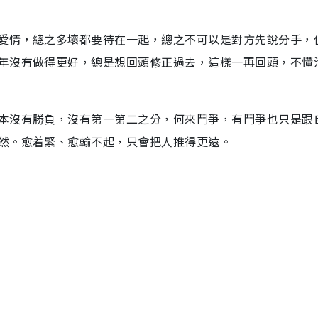
愛情，總之多壞都要待在一起，總之不可以是對方先說分手，
年沒有做得更好，總是想回頭修正過去，這樣一再回頭，不懂
本沒有勝負，沒有第一第二之分，何來鬥爭，有鬥爭也只是跟
然。愈着緊、愈輸不起，只會把人推得更遠。