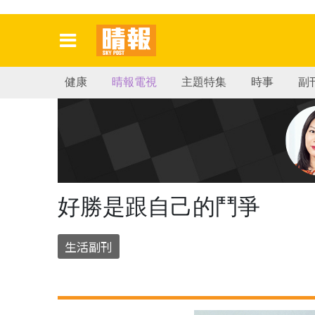
健康
晴報電視
主題特集
時事
副
好勝是跟自己的鬥爭
生活副刊