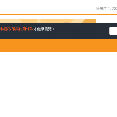
發佈時間: 202
的
私隱政策與使用條款
才繼續瀏覽。
我因病停寫了兩年，病好後還是回來，然而天下無不散之筵席，