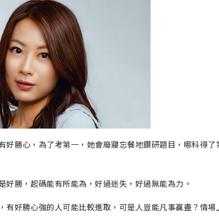
有好勝心，為了考第一，她會廢寢忘餐地鑽研題目，哪科得了
是好勝，起碼能有所能為，好過迷失，好過無能為力。
，有好勝心強的人可能比較進取，可是人豈能凡事贏盡？情場