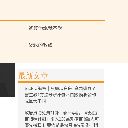
就算他說我不對
父親的教誨
最新文章
Sick問識答｜皮膚現白斑=真菌纏身？
醫生教1方法分辨汗斑vs白蝕 解析發作
成因大不同
政府資助免費打針｜新一季度「流感疫
苗接種計劃」引入130萬劑疫苗 8類人可
優先接種 科興疫苗最快月底先到港【附