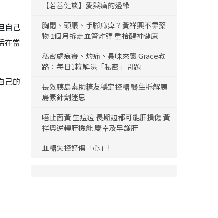
【若善健談】愛與痛的邊緣
胸悶、頭脹、手腳麻痺？黃祥興不靠藥
但自己
物 1個月拆走血管炸彈 重拾醒神健康
活在當
私密處痕癢、灼痛、異味來襲 Grace教
路：每日1粒解決「私密」問題
自己的
長效胰島素助糖友穩定控糖 醫生拆解胰
島素針劑迷思
唔止面黃 生痘痘 長期攰都可能肝損傷 黃
祥興逆轉肝機能 慶幸及早護肝
血糖失控好傷「心」!