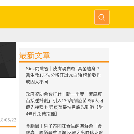
最新文章
Sick問識答｜皮膚現白斑=真菌纏身？
醫生教1方法分辨汗斑vs白蝕 解析發作
成因大不同
政府資助免費打針｜新一季度「流感疫
苗接種計劃」引入130萬劑疫苗 8類人可
優先接種 科興疫苗最快月底先到港【附
4條件免費接種】
8/06/22
食腦蟲｜男子泰國狂食生醃海鮮染「食
腦蟲」腸道嚴重潰爛 反覆大出血休克險