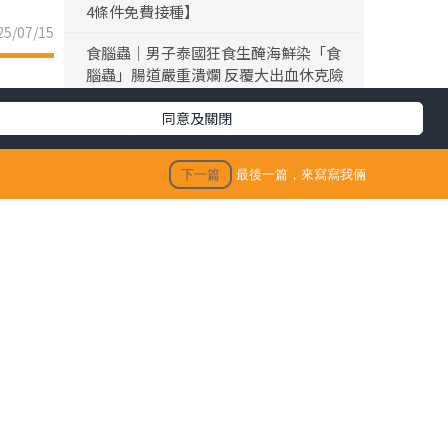
4條件免費接種】
5/07/15
食腦蟲｜男子泰國狂食生醃海鮮染「食
腦蟲」腸道嚴重潰爛 反覆大出血休克險
死
同意及關閉
黎彼得離世｜黎彼得離世享年76歲 今年
3月已中風臥床 好友鍾志光及盧宛茵透
下一篇
最後一篇，來寫寫我倆
露黎彼得最後時光
陳浚霆｜《愛回家》風少陳浚霆歐遊行
山出事 1原因全身爆紅疹極恐怖 險「毀
容」急回港求醫【附皮膚科醫生夏日防
蟲貼士】
「生活晴報 今期至HIT推介」
生活訊息
保單逆按自製長糧 | 充裕退休儲備 + 保
這篇是最