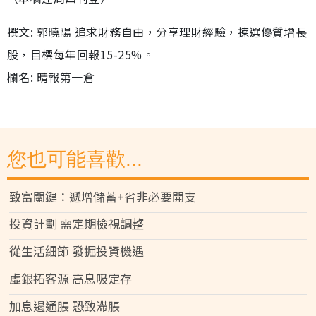
撰文: 郭曉陽 追求財務自由，分享理財經驗，揀選優質增長
股，目標每年回報15-25%。
欄名: 晴報第一倉
您也可能喜歡...
致富關鍵：遞增儲蓄+省非必要開支
投資計劃 需定期檢視調整
從生活細節 發掘投資機遇
虛銀拓客源 高息吸定存
加息遏通脹 恐致滯脹