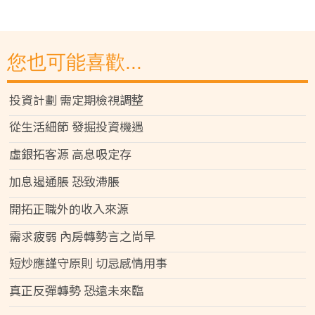
您也可能喜歡...
投資計劃 需定期檢視調整
從生活細節 發掘投資機遇
虛銀拓客源 高息吸定存
加息遏通脹 恐致滯脹
開拓正職外的收入來源
需求疲弱 內房轉勢言之尚早
短炒應謹守原則 切忌感情用事
真正反彈轉勢 恐遠未來臨