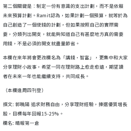
第二個關鍵是︰制定一份有意識的支出計劃，而不是依賴
未來預算計劃。Ramit認為，如果計劃一個預算，就等於為
自己創造了一個使錢的計劃，但如果按照自己的實際需
要，分類列出開支，就能夠知道自己有甚麼地方真的需要
用錢，不是必須的開支就盡量節省。
本欄在來年將會更改欄名為「講錢•智富」，更集中和大家
分享理財小故事，希望一同在理財路上愈走愈遠，期望讀
者在未來一年也能繼續支持，共同成長。
（本欄逢周四刊登）
撰文: 郭曉陽 追求財務自由，分享理財經驗，揀選優質增長
股，目標每年回報15-25%。
欄名: 晴報第一倉