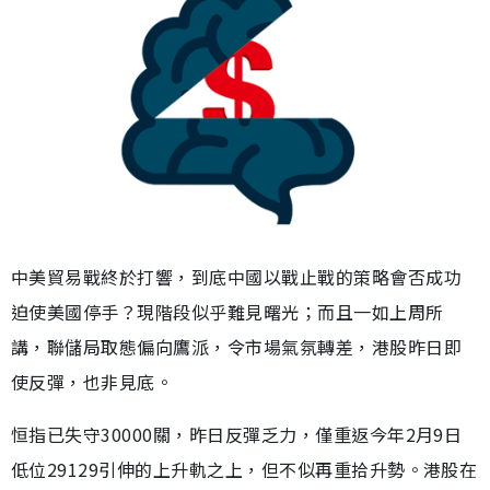
中美貿易戰終於打響，到底中國以戰止戰的策略會否成功
迫使美國停手？現階段似乎難見曙光；而且一如上周所
講，聯儲局取態偏向鷹派，令市場氣氛轉差，港股昨日即
使反彈，也非見底。
恒指已失守30000關，昨日反彈乏力，僅重返今年2月9日
低位29129引伸的上升軌之上，但不似再重拾升勢。港股在