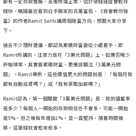
都有一定存款進帳，及後恢復正常，估計使錢速度會較存
錢快。曉陽最近看到白手興家的百萬富翁、《我會教你致
富》的作者Ramit Sethi講兩個致富方向，想跟大家分享
下。
過去不少理財建議，都認為累積財富要從小處着手，即
Ramit所講的，注意力放在「3美元問題」上，如應否喝少
杯咖啡等，其實要累積財富，更應該關注「3萬美元問
題」。Ramit舉例，這些價值更大的問題就是︰「每個月我
都有自動投資嗎？」或「我有爭取加薪嗎？」
Ramit認為，第一個關鍵「3萬美元問題」是︰我的儲蓄率
是多少？每個人一開始的存款相信也不會多，可能一開始
是5%，但之後每年增加1%，並一直堅持，隨着時間推
移，這筆錢就會愈來愈多。