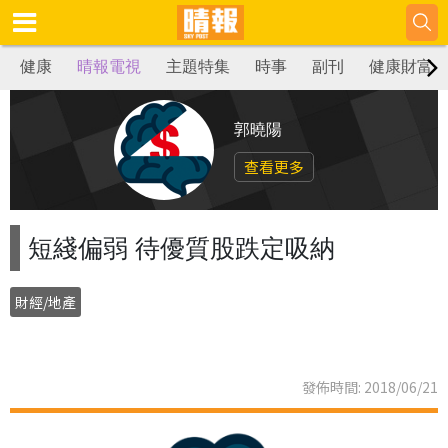
健康
晴報電視
主題特集
時事
副刊
健康財富
郭曉陽
查看更多
短綫偏弱 待優質股跌定吸納
財經/地產
發佈時間: 2018/06/21