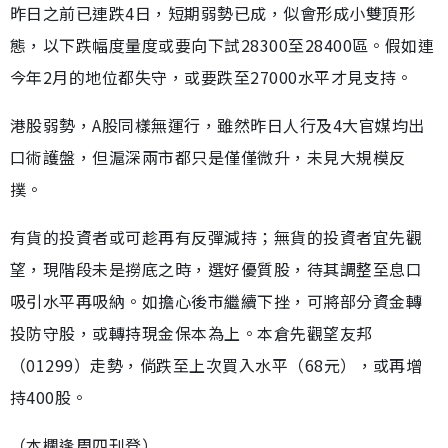
昨日之前已連跌4日，短期弱勢已成，似會形成小雙頂形
態，以下跌幅度量度或要向下試28300至28400區。假如連
今年2月的地位都失守，或要跌至27000水平才見支持。
港股弱勢，A股同樣無運行，雖然昨日人行及4大官媒均出
口術護盤，但滬深兩市都只是僅僅微升，未見大規模反
撲。
有貨的投資者或可趁再有反彈減持；無貨的投資者宜先觀
望，現階段未是撈底之時，選好優質股，待其調整至息口
吸引水平再吸納。如擔心後市繼續下挫，可將部分資金轉
投防守股，或轉持現金保本為上。本倉先觀望友邦
（01299）走勢，倘跌至上次買入水平（68元），或再增
持400股。
（本欄逢周四刊登）