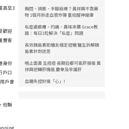
提高至3
胸悶、頭脹、手腳麻痺？黃祥興不靠藥
物 1個月拆走血管炸彈 重拾醒神健康
私密處痕癢、灼痛、異味來襲 Grace教
受歡迎
路：每日1粒解決「私密」問題
滙豐客
長效胰島素助糖友穩定控糖 醫生拆解胰
島素針劑迷思
港身份
唔止面黃 生痘痘 長期攰都可能肝損傷 黃
祥興逆轉肝機能 慶幸及早護肝
行戶口
，用戶會
血糖失控好傷「心」!
，但聯
ping