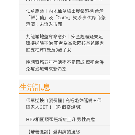
仙草農藥丨內地仙草驗出農藥超標 台灣
「鮮芋仙」及「CoCo」疑涉事 供應商急
澄清：未流入市面
九龍城地盤奪命意外丨安全經理疑失足
墮樓送院不治 死者為39歲兩孩爸爸屬家
庭支柱育7歲及3歲子女
晚期腎癌五年存活率不足兩成 標靶合併
免疫治療帶來新希望
生活訊息
保單逆按自製長糧 | 充裕退休儲備 + 保
障家人GET！（附個案說明）
HPV相關頭頸癌新症上升 男性高危
【若善健談】愛與痛的邊緣