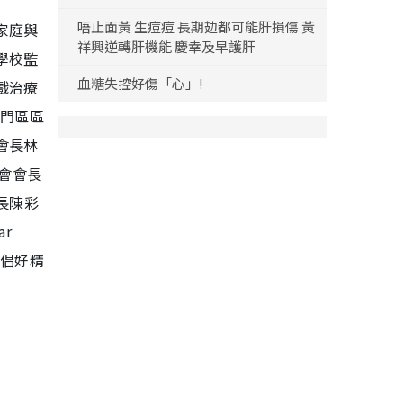
唔止面黃 生痘痘 長期攰都可能肝損傷 黃
家庭與
祥興逆轉肝機能 慶幸及早護肝
學校監
血糖失控好傷「心」!
戲治療
屯門區區
會長林
會會長
長陳彩
r
齊倡好精