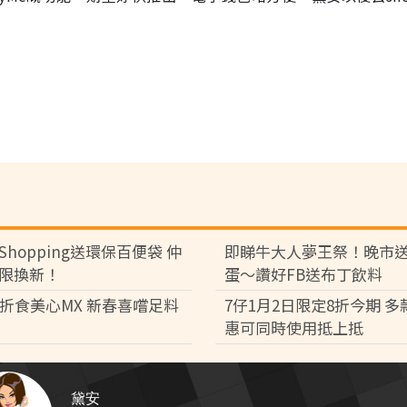
Shopping送環保百便袋 仲
即睇牛大人夢王祭！晚市
限換新！
蛋～讚好FB送布丁飲料
8折食美心MX 新春喜嚐足料
7仔1月2日限定8折今期 
惠可同時使用抵上抵
黛安