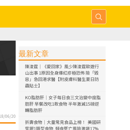
最新文章
陳浚霆｜《愛回家》風少陳浚霆歐遊行
山出事 1原因全身爆紅疹極恐怖 險「毀
容」急回港求醫【附皮膚科醫生夏日防
蟲貼士】
KO脂肪肝｜女子每日食三文治變中度脂
肪肝 早餐改吃1款食物 半年激減15磅逆
轉脂肪肝
8/06/20
折壽食物｜大量常見食品上榜！ 美國研
究揭1類型食物 頻食死亡風險激增17%