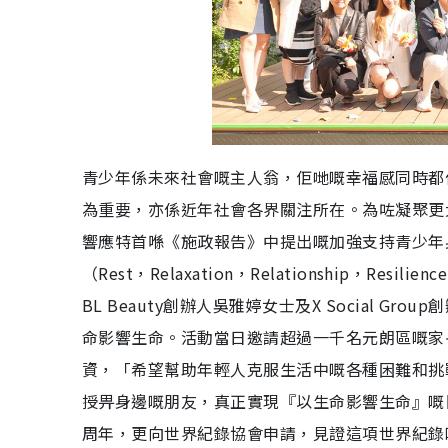
青少年係未來社會嘅主人翁，佢哋嘅幸福感同時都
為重要，亦係近年社會各界關注所在。為咗凝聚更
響應特首喺《施政報告》中提出嘅加強支持青少年
（Rest，Relaxation，Relationship
BL Beauty創辦人吳雅婷女士及X Social
命影響生命。活動當日邀請超過一千名元朗區嘅家
資，「希望幫助年輕人克服生活中嘅各種困難和挑
授畀身邊嘅朋友，真正實現『以生命影響生命』嘅
周年，更向世界紀錄協會申請，見證這項世界紀錄