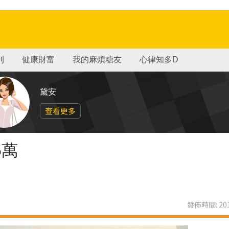
刊
健康財富
我的麻煩糖友
心律知多D
黛安
查看更多
5萬
發佈時間: 201