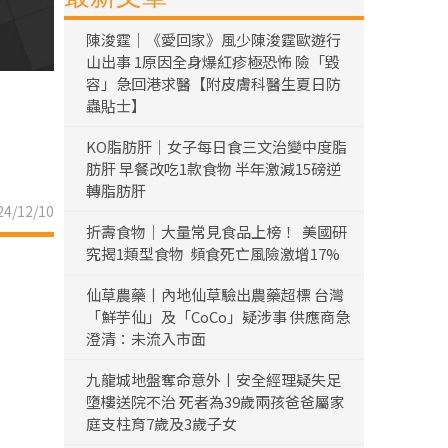
陳浚霆｜《愛回家》風少陳浚霆歐遊行
山出事 1原因全身爆紅疹極恐怖 險「毀
容」急回港求醫【附皮膚科醫生夏日防
蟲貼士】
KO脂肪肝｜女子每日食三文治變中度脂
肪肝 早餐改吃1款食物 半年激減15磅逆
轉脂肪肝
4/12/10
折壽食物｜大量常見食品上榜！ 美國研
究揭1類型食物 頻食死亡風險激增17%
仙草農藥丨內地仙草驗出農藥超標 台灣
「鮮芋仙」及「CoCo」疑涉事 供應商急
澄清：未流入市面
九龍城地盤奪命意外丨安全經理疑失足
墮樓送院不治 死者為39歲兩孩爸爸屬家
庭支柱育7歲及3歲子女