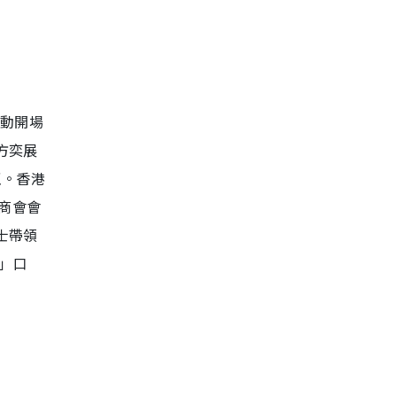
活動開場
方奕展
贏。香港
商會會
士帶領
」口