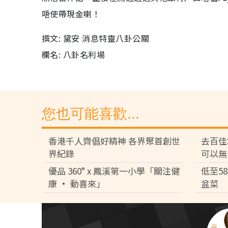
唔使帶現金喇！
撰文: 黛安 消息特靈八卦公關
欄名: 八卦名利場
您也可能喜歡...
香港千人齊倡好精神 各界聚首創世
去百佳
界紀錄
可以無
優品 360° x 鳳溪第一小學「關注健
低至5
康 • 動喜來」
盆菜