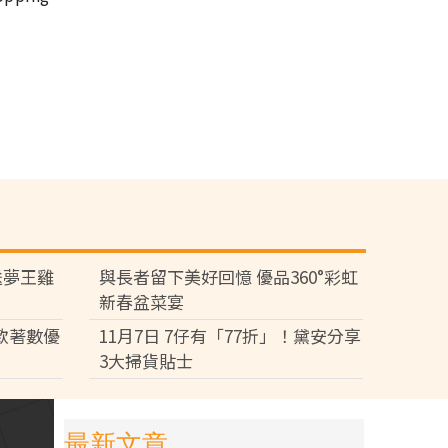
送夢王雞
與長者留下美好回憶 優品360°彩虹
新春盆菜宴
多款著數優
11月7日 7仔有「77折」！黛安分享
3大掃貨貼士
最新文章