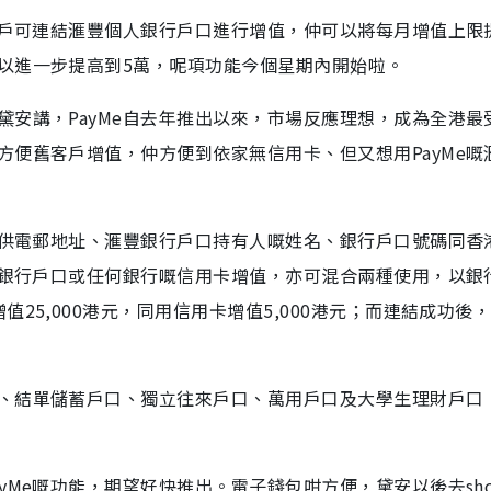
用戶可連結滙豐個人銀行戶口進行增值，仲可以將每月增值上限
以進一步提高到5萬，呢項功能今個星期內開始啦。
安講，PayMe自去年推出以來，市場反應理想，成為全港最
便舊客戶增值，仲方便到依家無信用卡、但又想用PayMe嘅
提供電郵地址、滙豐銀行戶口持有人嘅姓名、銀行戶口號碼同香
豐銀行戶口或任何銀行嘅信用卡增值，亦可混合兩種使用，以銀
25,000港元，同用信用卡增值5,000港元；而連結成功後
、結單儲蓄戶口、獨立往來戶口、萬用戶口及大學生理財戶口
Me嘅功能，期望好快推出。電子錢包咁方便，黛安以後去shop