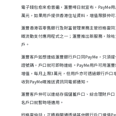
電子錢包愈來愈普遍，滙豐噚日就宣布，PayMe
萬元，如果用戶提供香港住址資料，增值限額仲可
滙豐香港區零售銀行及財富管理業務主管欣格雷同黛
嘅流動支付應用程式之一；滙豐推出新服務，除咗方
戶。
滙豐客戶如想連結滙豐銀行戶口同PayMe，只須
證號碼，戶口就可即時連結。PayMe用戶可用滙
增值，每月上限3萬元，但用戶亦可透過銀行戶口增值
收到PayMe嘅推送資訊同電郵通知。
滙豐客戶仲可以連結存摺儲蓄戶口、綜合理財戶口
名戶口就暫時唔適用。
欣格雷仲話，正積極開通透過其他銀行戶口增值Pay