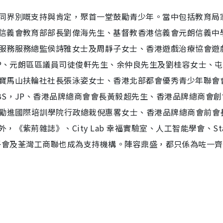
同界別嘅支持與肯定，聚首一堂鼓勵青少年。當中包括教育局
信義會教育部部長劉偉海先生、基督教香港信義會元朗信義中
服務服務總監侯詩雅女士及周靜子女士、香港遊戲治療協會遊
JP、元朗區區議員司徒俊軒先生、余仲良先生及劉桂容女士、
寶馬山扶輪社社長張泳姿女士、香港北部都會優秀青少年聯會
BS，JP、香港品牌總商會會長黃毅超先生、香港品牌總商會創
⁠勵進國際培訓學院行政總栽倪惠畧女士、香港品牌總商會前會
紫荊雜誌》、City Lab 幸福實驗室、人工智能學會、Sta
文田獅子會及荃灣工商聯也成為支持機構。陣容鼎盛，都只係為咗一