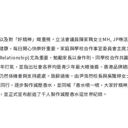
及對「好精神」嘅重視。立法會議員陳家珮女士MH, JP喺
健康，每日開心快樂好重要。家庭與學校合作事宜委員會主席
elationship)尤為重要，勉勵家長以身作則，同學校合作共
青少年打氣，並指出社會各界均是青少年最大嘅後盾、香港品牌總
仍然係機會與支持處處。致辭過後，由尹浩然校長與吳雅婷女
同心同行，逐步製作減壓香水，並同喊「香水噴一噴，大家好精神
，並正式宣布創造了千人製作減壓香水這世界紀錄。