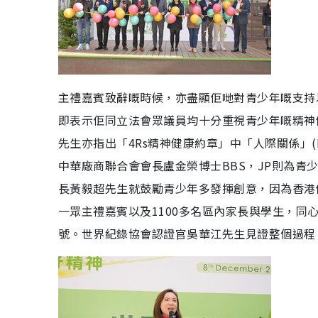
主禮嘉賓致辭嘅時候，亦盡顯佢哋對青少年嘅支持以
即表示佢同立法會眾議員均十分重視青少年嘅精神
先生亦指出「4Rs精神健康約章」中「人際關係」(R
中華廠商聯合會會長盧金榮博士BBS，JP則為
長黃毅超先生就鼓勵青少年多發揮創意，因為香港
一眾主禮嘉賓以及1100多名區內家長與學生，
號。世界紀錄協會認證官吳華江先生見證整個過程