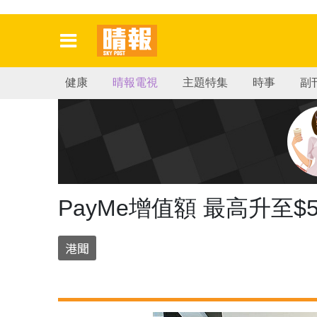
健康
晴報電視
主題特集
時事
副
PayMe增值額 最高升至$
港聞