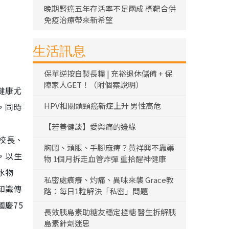
晚期腎癌五年存活率不足兩成 標靶合併
免疫治療帶來新希望
生活訊息
保單逆按自製長糧 | 充裕退休儲備 + 保
障家人GET！（附個案說明）
健康尤
HPV相關頭頸癌新症上升 男性高危
，同時
」
【若善健談】愛與痛的邊緣
然校長、
胸悶、頭脹、手腳麻痺？黃祥興不靠藥
動，以生
物 1個月拆走血管炸彈 重拾醒神健康
水物
私密處痕癢、灼痛、異味來襲 Grace教
知識傳
路：每日1粒解決「私密」問題
慶75
長效胰島素助糖友穩定控糖 醫生拆解胰
島素針劑迷思