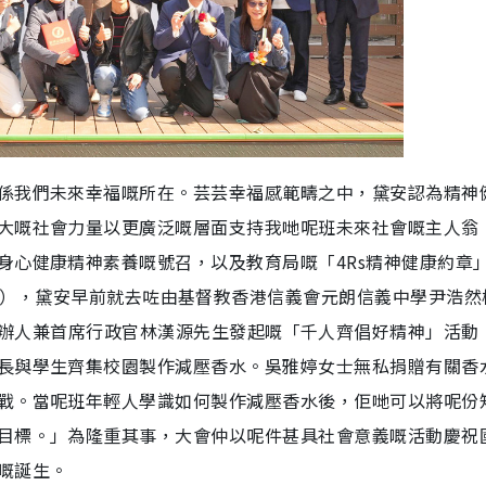
係我們未來幸福嘅所在。芸芸幸福感範疇之中，黛安認為精神
大嘅社會力量以更廣泛嘅層面支持我哋呢班未來社會嘅主人翁
身心健康精神素養嘅號召，以及教育局嘅「4Rs精神健康約章
，Resilience），黛安早前就去咗由基督教香港信義會元朗信義中學尹浩
 Group創辦人兼首席行政官林漢源先生發起嘅「千人齊倡好精神」活
長與學生齊集校園製作減壓香水。吳雅婷女士無私捐贈有關香
戰。當呢班年輕人學識如何製作減壓香水後，佢哋可以將呢份
目標。」為隆重其事，大會仲以呢件甚具社會意義嘅活動慶祝國
嘅誕生。