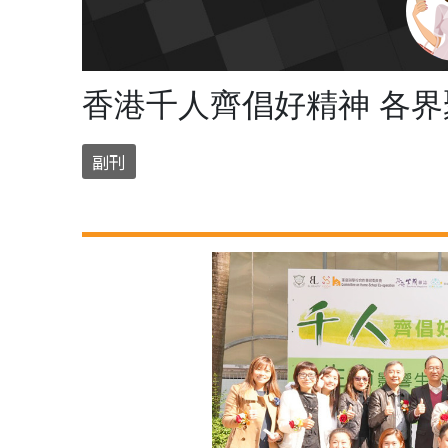
香港千人齊倡好精神 各
副刊