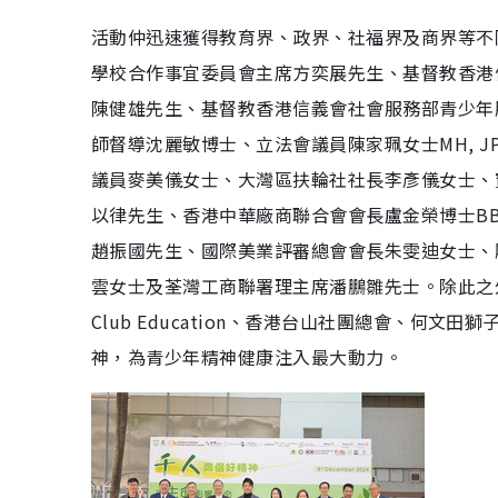
活動仲迅速獲得教育界、政界、社福界及商界等不
學校合作事宜委員會主席方奕展先生、基督教香港
陳健雄先生、基督教香港信義會社會服務部青少年
師督導沈麗敏博士、立法會議員陳家珮女士MH, 
議員麥美儀女士、大灣區扶輪社社長李彥儀女士、
以律先生、香港中華廠商聯合會會長盧金榮博士B
趙振國先生、國際美業評審總會會長朱雯迪女士、
雲女士及荃灣工商聯署理主席潘鵬雛先士。除此之外，《
Club Education、香港台山社團總會、何
神，為青少年精神健康注入最大動力。