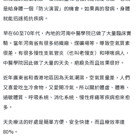
是給身體一個「防火演習」的機會。如果真的發病，身體
就能迅速抵抗疾病。
早在60至70年代，內地的河南中醫學院已做了大量臨床實
驗。當年河南省有很多紡織廠、煤礦場等，導致空氣質素
很差，有很多慢性支氣管炎（也叫老慢支）和哮喘病人，
中醫學院因此做了大量的天灸、疤痕灸而且效果很好。
近年廣東省和香港地區因為天氣潮濕，空氣質量差，人們
又喜愛吃生冷食物，又愛開冷氣。所以關於體虛、體寒、
過敏體質、呼吸系統、消化系統、慢性疼痛等疾病愈來愈
多。
天灸療法的好處是簡單方便、安全快捷，而且療效率達
80%。