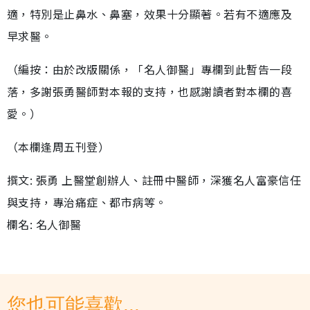
適，特別是止鼻水、鼻塞，效果十分顯著。若有不適應及
早求醫。
（編按：由於改版關係，「名人御醫」專欄到此暫告一段
落，多謝張勇醫師對本報的支持，也感謝讀者對本欄的喜
愛。）
（本欄逢周五刊登）
撰文: 張勇 上醫堂創辦人、註冊中醫師，深獲名人富豪信任
與支持，專治痛症、都市病等。
欄名: 名人御醫
您也可能喜歡...