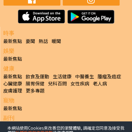
時事
最新焦點
要聞
熱話
暖聞
娛樂
最新焦點
健康
最新焦點
飲食及運動
生活健康
中醫養生
腫瘤及癌症
心臟健康
腸胃保健
兒科百問
女性疾病
老人病
皮膚護理
更多專題
寵物
最新焦點
副刊
最新焦點
本網站使用Cookies來改善您的瀏覽體驗, 請確定您同意及接受我