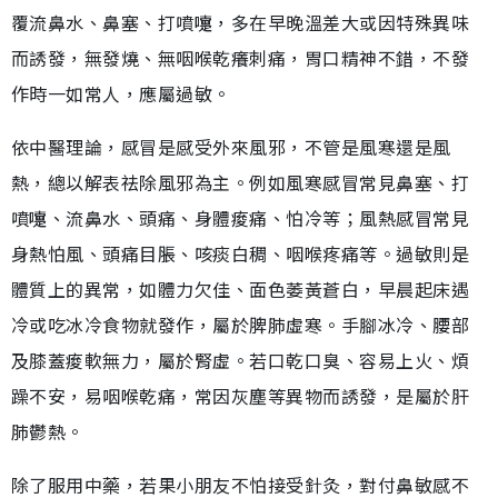
覆流鼻水、鼻塞、打噴嚏，多在早晚溫差大或因特殊異味
而誘發，無發燒、無咽喉乾癢刺痛，胃口精神不錯，不發
作時一如常人，應屬過敏。
依中醫理論，感冒是感受外來風邪，不管是風寒還是風
熱，總以解表祛除風邪為主。例如風寒感冒常見鼻塞、打
噴嚏、流鼻水、頭痛、身體痠痛、怕冷等；風熱感冒常見
身熱怕風、頭痛目脹、咳痰白稠、咽喉疼痛等。過敏則是
體質上的異常，如體力欠佳、面色萎黃蒼白，早晨起床遇
冷或吃冰冷食物就發作，屬於脾肺虛寒。手腳冰冷、腰部
及膝蓋痠軟無力，屬於腎虛。若口乾口臭、容易上火、煩
躁不安，易咽喉乾痛，常因灰塵等異物而誘發，是屬於肝
肺鬱熱。
除了服用中藥，若果小朋友不怕接受針灸，對付鼻敏感不