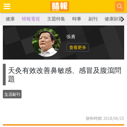
健康
晴報電視
主題特集
時事
副刊
健康財富
張勇
查看更多
天灸有效改善鼻敏感、感冒及腹瀉問
題
生活副刊
發佈時間: 2018/06/15