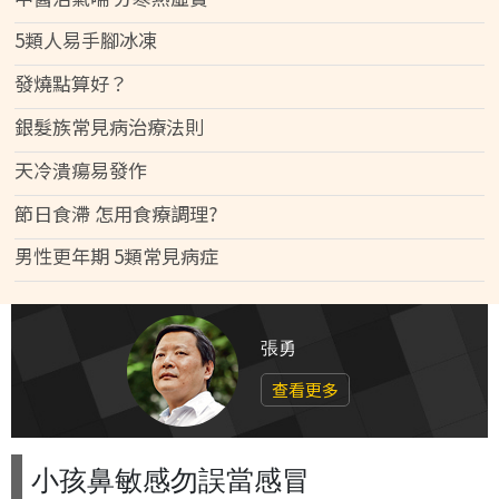
5類人易手腳冰凍
發燒點算好？
銀髮族常見病治療法則
天冷潰瘍易發作
節日食滯 怎用食療調理?
男性更年期 5類常見病症
張勇
查看更多
小孩鼻敏感勿誤當感冒