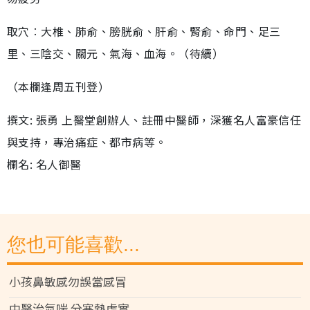
取穴︰大椎、肺俞、膀胱俞、肝俞、腎俞、命門、足三
里、三陰交、關元、氣海、血海。（待續）
（本欄逢周五刊登）
撰文: 張勇 上醫堂創辦人、註冊中醫師，深獲名人富豪信任
與支持，專治痛症、都市病等。
欄名: 名人御醫
您也可能喜歡...
小孩鼻敏感勿誤當感冒
中醫治氣喘 分寒熱虛實