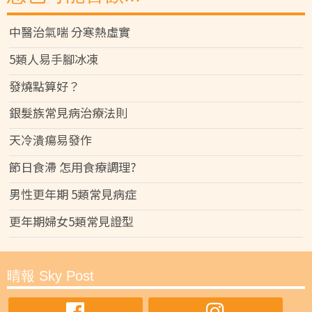
中醫治氣喘 分寒熱虛實
5類人易手腳冰凍
發燒點算好？
銀髮族常見病治療法則
天冷潰瘍易發作
節日食滯 怎用食療調理?
男性更年期 5類常見病症
更年期婦女5類常見證型
晴報 Sky Post