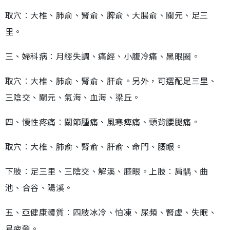
取穴︰大椎、肺俞、腎俞、脾俞、大腸俞、關元、足三
里。
三、婦科病︰月經失調、痛經、小腹冷痛、黑眼圈。
取穴︰大椎、肺俞、腎俞、肝俞。另外，可選配足三里、
三陰交、關元、氣海、血海、梁丘。
四、慢性疼痛︰關節腫痛、風寒痺痛、頸背腰腿痛。
取穴︰大椎、肺俞、腎俞、肝俞、命門、腰眼。
下肢︰足三里、三陰交、解溪、膝眼。上肢︰肩髃、曲
池、合谷、陽溪。
五、亞健康體質︰四肢冰冷、怕凍、尿頻、腎虛、失眠、
易疲勞。