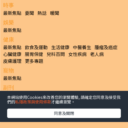
時事
最新焦點
要聞
熱話
暖聞
娛樂
最新焦點
健康
最新焦點
飲食及運動
生活健康
中醫養生
腫瘤及癌症
心臟健康
腸胃保健
兒科百問
女性疾病
老人病
皮膚護理
更多專題
寵物
最新焦點
副刊
最新焦點
本網站使用Cookies來改善您的瀏覽體驗, 請確定您同意及接受我
們的
私隱政策與使用條款
才繼續瀏覽。
日報
揭頁版
港聞
財經/地產
中國/國際
娛樂
Healthy Life
同意及關閉
生活副刊
親子/教育
體育
專題/人物
昔日晴報