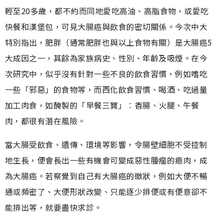
輕至20多歲，都不約而同地愛吃高油、高脂食物，或愛吃
快餐和漢堡包，可見大腸癌與飲食的密切關係。今次中大
特別指出，肥胖（通常肥胖也與以上食物有關）是大腸癌5
大成因之一，其餘為家族病史、性別、年齡及吸煙。在今
次研究中，似乎沒有針對一些不良的飲食習慣，例如嗜吃
一些「邪惡」的食物等，而西化飲食習慣、喝酒、吃過量
加工肉食，如醃製的「早餐三寶」︰香腸、火腿、午餐
肉，都很有潛在風險。
當大腸受飲食、遺傳、環境等影響，令腸壁細胞不受控制
地生長，便會長出一些有機會可變成惡性腫瘤的瘜肉，成
為大腸癌。若察覺到自己有大腸癌的徵狀，例如大便不暢
通或頻密了、大便形狀改變、只能逐少排便或有便意卻不
能排出等，就要盡快求診。