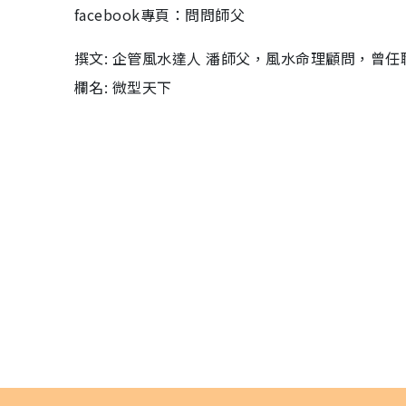
facebook專頁：問問師父
撰文: 企管風水達人 潘師父，風水命理顧問，曾任職
欄名: 微型天下