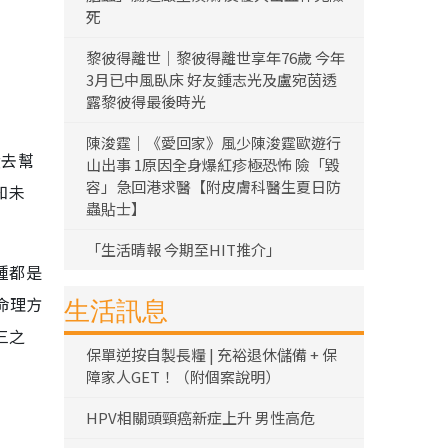
死
黎彼得離世｜黎彼得離世享年76歲 今年
3月已中風臥床 好友鍾志光及盧宛茵透
露黎彼得最後時光
陳浚霆｜《愛回家》風少陳浚霆歐遊行
g去幫
山出事 1原因全身爆紅疹極恐怖 險「毀
容」急回港求醫【附皮膚科醫生夏日防
知未
蟲貼士】
「生活晴報 今期至HIT推介」
種都是
命理方
生活訊息
三之
保單逆按自製長糧 | 充裕退休儲備 + 保
障家人GET！（附個案說明）
HPV相關頭頸癌新症上升 男性高危