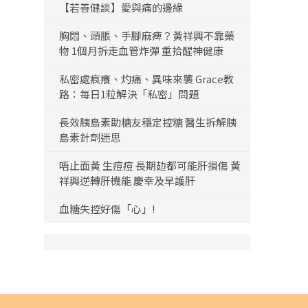
【若善健談】愛與痛的邊緣
胸悶、頭脹、手腳麻痺？黃祥興不靠藥
物 1個月拆走血管炸彈 重拾醒神健康
私密處痕癢、灼痛、異味來襲 Grace教
路：每日1粒解決「私密」問題
長效胰島素助糖友穩定控糖 醫生拆解胰
島素針劑迷思
唔止面黃 生痘痘 長期攰都可能肝損傷 黃
祥興逆轉肝機能 慶幸及早護肝
血糖失控好傷「心」!