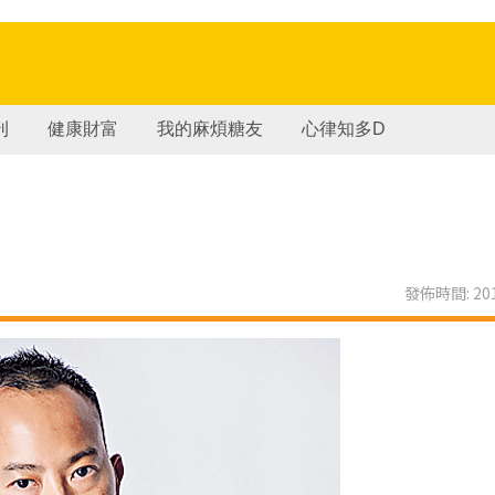
刊
健康財富
我的麻煩糖友
心律知多D
發佈時間: 201