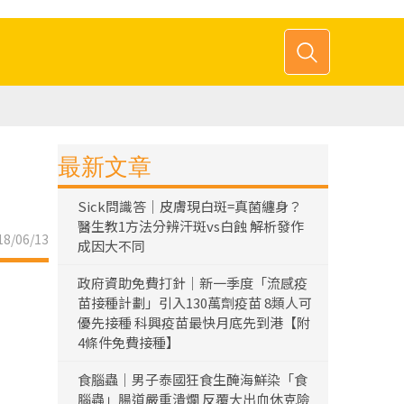
最新文章
Sick問識答｜皮膚現白斑=真菌纏身？
醫生教1方法分辨汗斑vs白蝕 解析發作
8/06/13
成因大不同
政府資助免費打針｜新一季度「流感疫
苗接種計劃」引入130萬劑疫苗 8類人可
優先接種 科興疫苗最快月底先到港【附
4條件免費接種】
食腦蟲｜男子泰國狂食生醃海鮮染「食
腦蟲」腸道嚴重潰爛 反覆大出血休克險