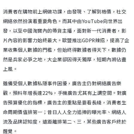
消費者在購物前上網做功課，由發現、了解到格價，社交
網絡依然扮演着重要角色。而其中由YouTube向世界出
發，以至中國淘寶內的帶貨主播，面對新一代消費者，影
片內容的影響力始終最大。歐盟推出GDPR辣招，提高了企
業收集個人數據的門檻，但始終得數據者得天下，數據仍
然是兵家必爭之地，大企業卻因得天獨厚，短期內將佔盡
上風。
雖備受個人數據私隱事件困擾，廣告主仍對網絡廣告樂
觀，預料年增長達22%，手機廣告尤其有上調空間。對廣
告預算優化的指標，廣告主的重點是要看長綫，消費者生
命周期價值排第一；昔日人人全力追捧的曝光率、網絡人
流及品牌認知度，遠距離排第二、三，某些廣告客戶終於
醒覺。