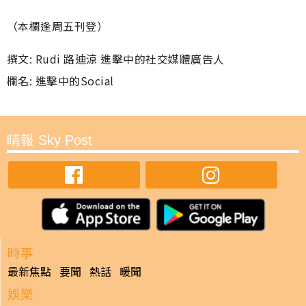
（本欄逢周五刊登）
撰文: Rudi 路迪涼 進擊中的社交媒體廣告人
欄名: 進擊中的Social
晴報 Sky Post
時事
最新焦點
要聞
熱話
暖聞
娛樂