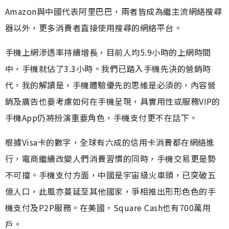
Amazon與中國代表阿里巴巴，兩者皆成為繼主流網絡搜尋
器以外，更多消費者直接使用搜尋的網絡平台。
手機上網滲透率持續增長，目前人均5.9小時的上網時間
中，手機就佔了3.3小時。我們已踏入手機先決的營銷時
代，我的解讀是，手機體驗優先的思維是必須的，內容營
銷及廣告也要考慮如何在手機呈現，具實用性或服務VIP的
手機App仍將扮演重要角色，手機支付更不在話下。
根據Visa卡的數字，全球有六成的信用卡消費都在網絡進
行，電商繼續改變人們消費習慣的同時，手機交易更是勢
不可擋。手機支付方面，中國是宇宙級火車頭，已突破五
億人口，此風亦蔓延至其他國家，爭相推出形形色色的手
機支付及P2P服務。在美國，Square Cash也有700萬用
戶。