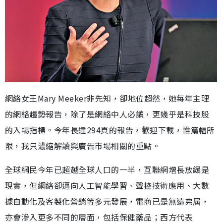
網絡女王Mary Meeker非先知，卻地位超然，她每年主理
的網絡趨勢報告，除了是網絡中人必讀，更幾乎是科技股
的入場指標。今年長達294頁的報告，歡迎下載，惟篇幅所
限，我只濃縮解讀與廣告市場相關的重點。
全球網民今年已超越全球人口的一半，互聯網增長放緩是
現實，但網絡卻邁向人工智能學習、聲控技術應用、大數
據自動化及客製化營銷等多元發展，電商已是無遠弗屆，
亦會滲入更多不同的層面，包括保健藥品；西方代表