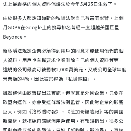
史上最嚴格的個人資料保護法於今年5月25日生效了。
由於很多人都想知道新的私隱法對自己有甚麼影響，上個
月GDPR在Google上的搜尋排名曾經一度超越美國巨星
Beyonce。
新私隱法規定企業必須得到用戶的同意才能使用他們的個
人資料，用戶也有權要求企業刪除自己的個人資料等等，
違規的公司最高可被罰款2,000萬美元，又或公司全球年度
營業額的4%，因此被形容為「私隱辣招」。
雖然條例由歐盟提出並實施，但就算是外國企業，只要在
歐盟內運作，亦會受這條新法例監管，因此對企業的影響
巨大，例如《洛杉磯時報》、《芝加哥論壇報》等的美國
新聞網，就拒絕再讓歐洲用戶使用。有報道指出，很多公
司避免違反新的私隱法，只好「斬腳趾，避沙蟲」，直接