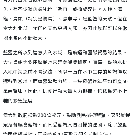
魚。有不少鰻魚被牠們「斬首」或撕成碎片。人類、海
龜、鳥類（特別是鷺鳥）、鯊魚等，是藍蟹的天敵。但在
意大利北部，牠們的天敵只得人類，亦因此族群可以在當
地水域內不斷壯大。
藍蟹之所以到達意大利水域，是航運和國際貿易的結果。
大型貨船需要用壓艙水來確保船隻穩定，而這些壓艙水排
入地中海之前不會過濾，所以一直在水中生存的藍蟹得以
遷移到當地。而藍蟹繁殖力強，一隻母蟹每年平均可產50
萬顆蟹卵，因此，即使出動大量人力抓捕，也依舊趕不上
牠的繁殖速度。
意大利政府撥款290萬歐元，鼓勵漁民捕撈藍蟹，又鼓勵民
眾及餐廳食藍蟹。而同受藍蟹入侵困擾的法國，除了鼓勵
漁民繼續捕撈，更撥款約40萬歐元研究控制方法。