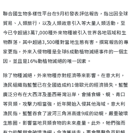
聯合國生物多樣性平台在9月初發表評估報告，指出因全球
貿易、人類旅行，以及人類故意引入等大量人類活動，至
今已令超過3萬7,000種外來物種被引入世界各地區域和生
物群落，其中超過3,500種對當地生態有害。撰寫報告的專
家更指，外來入侵物種是全球6成動植物滅絕事件的一個主
因，並且是16%動植物滅絕的唯一因素。
除了物種滅絕，外來物種亦對經濟帶來影響。在意大利，
漁民組織指藍蟹已在全國造成約1億歐元的經濟損失。藍蟹
廣泛分布在大西洋及墨西哥灣沿岸，會捕食蠔、蜆、青口
等貝類，攻擊力相當強，近年開始入侵其他海域。意大利
漁民指，藍蟹吞食了波河三角洲高達9成的幼蜆，嚴重破壞
生態圈，影響當地貝類食物的未來產量。此外，牠們強而
有力的蟹鉗會破壞漁網，令漁獲逃走，更會襲擊魚苗和鰻