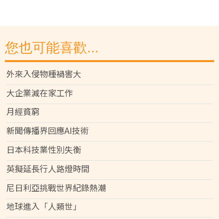
您也可能喜歡...
外來入侵物種禍害大
大企業減在家工作
月經貧窮
新聞傳播界回應AI技術
日本科技業性別失衡
英擬延長行人路燈時間
尼日利亞挑戰世界紀錄熱潮
地球進入「人類世」