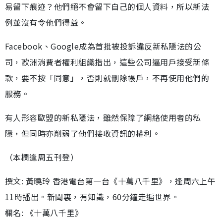
易留下痕迹？他們絕不會留下自己的個人資料，所以新法
例並沒有令他們得益。
Facebook、Google成為首批被投訴違反新私隱法的公
司，歐洲消費者權利組織指出，這些公司逼用戶接受新條
款，要不按「同意」，否則就刪除帳戶，不再使用他們的
服務。
有人形容歐盟的新私隱法，雖然保障了網絡使用者的私
隱，但同時亦削弱了他們接收資訊的權利。
（本欄逢周五刊登）
撰文: 黃曉玲 香港電台第一台《十萬八千里》，逢周六上午
11時播出。新聞裏，有知識，60分鐘走遍世界。
欄名: 《十萬八千里》