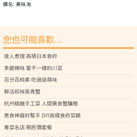
欄名: 美味淘
您也可能喜歡...
達人煮理 高級日本食府
多變辣味 嘗不一樣的川菜
百分百純素 吃過返尋味
鮮活和味蒸青蟹
杭州精緻手工菜 人間美食蟹釀橙
煮食神器好幫手 DIY高級食府菜餚
粵菜名店 親民價套餐