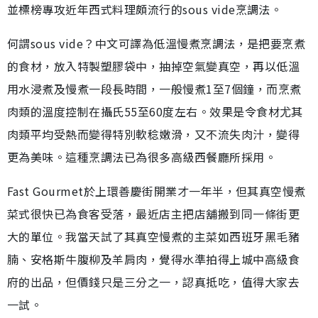
並標榜專攻近年西式料理頗流行的sous vide烹調法。
何謂sous vide？中文可譯為低溫慢煮烹調法，是把要烹煮
的食材，放入特製塑膠袋中，抽掉空氣變真空，再以低溫
用水浸煮及慢煮一段長時間，一般慢煮1至7個鐘，而烹煮
肉類的溫度控制在攝氏55至60度左右。效果是令食材尤其
肉類平均受熱而變得特別軟稔嫩滑，又不流失肉汁，變得
更為美味。這種烹調法已為很多高級西餐廳所採用。
Fast Gourmet於上環善慶街開業才一年半，但其真空慢煮
菜式很快已為食客受落，最近店主把店舖搬到同一條街更
大的單位。我當天試了其真空慢煮的主菜如西班牙黑毛豬
腩、安格斯牛腹柳及羊肩肉，覺得水準拍得上城中高級食
府的出品，但價錢只是三分之一，認真抵吃，值得大家去
一試。