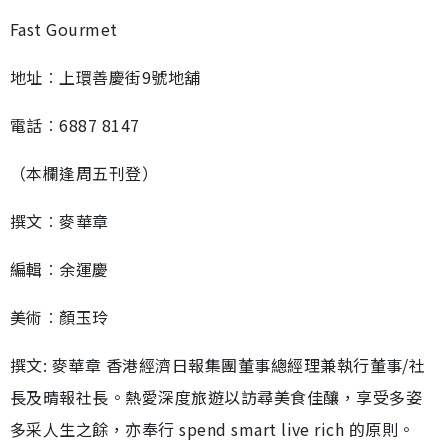
Fast Gourmet
地址︰上環善慶街9號地舖
電話︰6887 8147
（本欄逢周五刊登）
撰文︰麥華章
編輯︰余運慶
美術︰顏玉玲
撰文: 麥華章 香港經濟日報集團董事總經理兼執行董事/社
長及晴報社長。熱愛深度旅遊以訪尋美食佳釀，享受多姿
多采人生之餘，亦奉行 spend smart live rich 的原則。