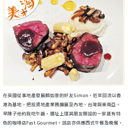
在英國從事地產發展頗如意的好友Simon，近年回流以香
港為基地，把投資地產業務擴展至內地、台灣與東南亞。
早陣子他約我吃午飯，選址上環其朋友開設的一家甚有特
色的咖啡店Fast Gourmet。該店亦供應西式午餐及晚餐，