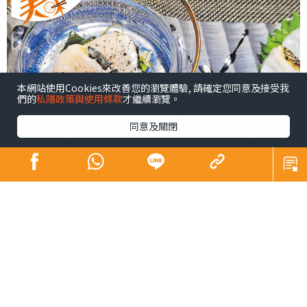
本網站使用Cookies來改善您的瀏覽體驗, 請確定您同意及接受我
們的
私隱政策與使用條款
才繼續瀏覽。
同意及關閉
香港芸芸主理鐵板燒料理的廚師當中，有鐵板燒達人與和
牛達人之稱的李紹鋒（Arthur）師傅，是我最欣賞者。之
前，他在日本料理名店「竹」擔任鐵板燒主廚時，我曾嘗
過其廚藝，大為讚賞，近聞他已蟬過別枝，加盟新晉餐飲
集團擔任總經理，並主理集團旗下新開才兩個多月的高級