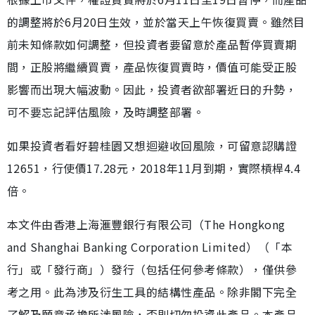
的調整將於6月20日生效，並於當天上午恢復買賣。雖然目
前未知條款如何調整，但投資者要留意於產品暫停買賣期
間，正股將繼續買賣，產品恢復買賣時，價值可能受正股
影響而出現大幅波動。因此，投資者欲部署近日的升勢，
可不要忘記評估風險，及時調整部署。
如果投資者看好碧桂園又想迴避收回風險，可留意認購證
12651，行使價17.28元，2018年11月到期，實際槓桿4.4
倍。
本文件由香港上海滙豐銀行有限公司（The Hongkong
and Shanghai Banking Corporation Limited）（「本
行」或「發行商」）發行（包括任何參考條款），僅供參
考之用。此為涉及衍生工具的結構性產品。除非閣下完全
了解及願意承擔所涉風險，否則切勿投資此產品。本產品