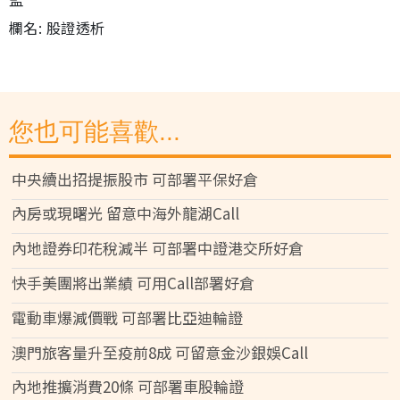
欄名: 股證透析
您也可能喜歡...
中央續出招提振股市 可部署平保好倉
內房或現曙光 留意中海外龍湖Call
內地證券印花稅減半 可部署中證港交所好倉
快手美團將出業績 可用Call部署好倉
電動車爆減價戰 可部署比亞迪輪證
澳門旅客量升至疫前8成 可留意金沙銀娛Call
內地推擴消費20條 可部署車股輪證