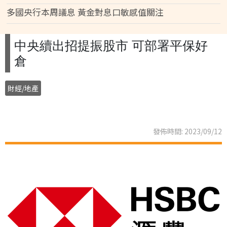
多國央行本周議息 黃金對息口敏感值關注
中央續出招提振股市 可部署平保好
倉
財經/地產
發佈時間: 2023/09/12