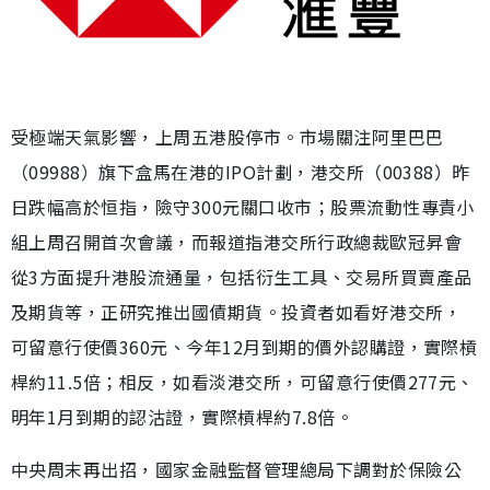
受極端天氣影響，上周五港股停市。市場關注阿里巴巴
（09988）旗下盒馬在港的IPO計劃，港交所（00388）昨
日跌幅高於恒指，險守300元關口收市；股票流動性專責小
組上周召開首次會議，而報道指港交所行政總裁歐冠昇會
從3方面提升港股流通量，包括衍生工具、交易所買賣產品
及期貨等，正研究推出國債期貨。投資者如看好港交所，
可留意行使價360元、今年12月到期的價外認購證，實際槓
桿約11.5倍；相反，如看淡港交所，可留意行使價277元、
明年1月到期的認沽證，實際槓桿約7.8倍。
中央周末再出招，國家金融監督管理總局下調對於保險公