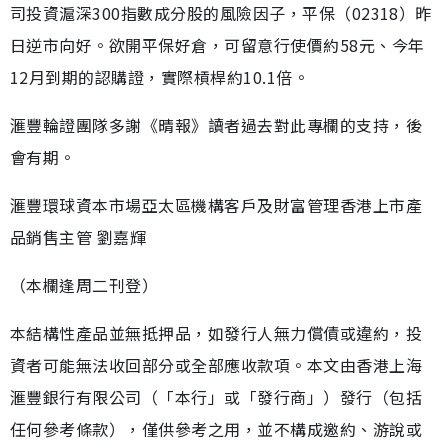
司投資滬深300指數成分股的風險因子，平保（02318）昨
日逆市向好。欲開平保好倉，可留意行使價約58元、今年
12月到期的認購證，實際槓桿約10.1倍。
滙豐輪證團隊多謝《晴報》讀者過去對此專欄的支持，後
會有期。
滙豐環球資本市場亞太區機構客戶及財富管理香港上市產
品銷售主管 劉嘉輝
（本欄逢周二刊登）
本結構性產品並無抵押品，如發行人無力償債或違約，投
資者可能無法收回部分或全部應收款項。本文由香港上海
滙豐銀行有限公司（「本行」或「發行商」）發行（包括
任何參考條款），僅供參考之用，並不構成邀約、游說或