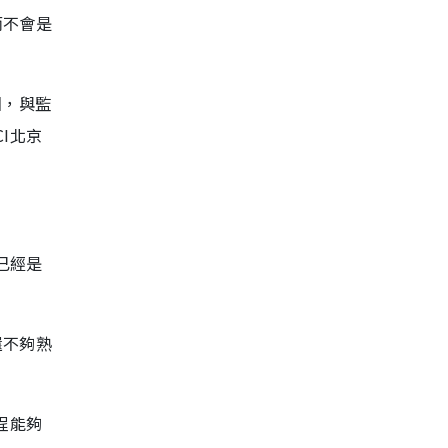
而不會是
國，與監
I北京
已經是
還不夠熟
程能夠