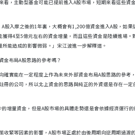
來看，主動型基金可能已提前進入A股市場，短期來看這些資
A股入摩之後的1年裏，大概會有1,200億資金進入A股，如果
能獲得4至5億元左右的資金增量，而且這些資金是陸續進場。
金量所能造成的影響微弱。」宋江波進一步解釋道。
資金布局A股思路的參考嗎？
向確實能在一定程度上作為未來外部資金布局A股思路的參考
註冊的公司，所以北上資金的思路與純正的外資還是存在一定
少的增量資金，但是A股市場的具體走勢還是會依據經濟運行的
策收緊等因素的影響，A股市場正處於由後周期向逆周期過渡