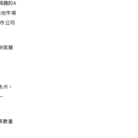
興趣的A
其他市場
上市公司
決策層
表示，
一
票數量