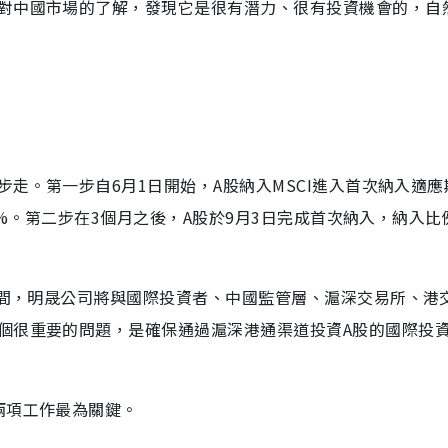
對中國市場的了解，發現它是很有潛力、很有投資機會的，自
步走。第一步自6月1日開始，A股納入MSCI進入首次納入適
37%。第二步在3個月之後，A股於9月3日完成首次納入，納入比
月間，明晟公司將與國際投資者、中國監管層、滬深交易所、港
個很重要的問題，是確保通過滬深港通渠道投資A股的國際投
兩項工作最為關鍵。