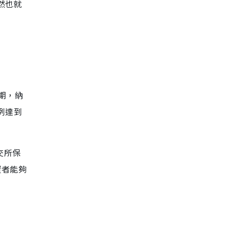
然也就
應期，納
例達到
交所保
資者能夠