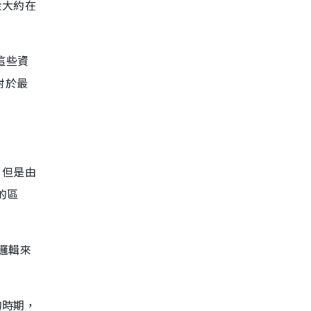
金大約在
這些資
對於最
，但是由
的區
邏輯來
的時期，