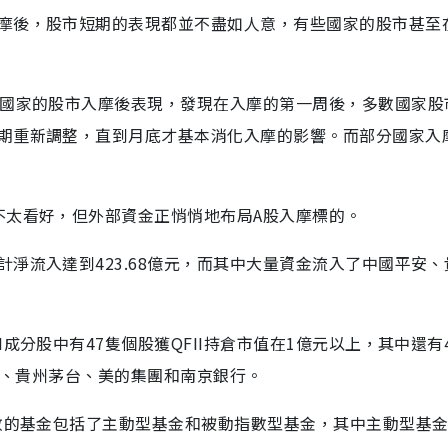
摩後，股市短期的表現都並不盡如人意，有些國家的股市甚至
個國家的股市入摩後表現，發現在入摩的第一周後，多數國家股
期重新調整，直到月底才基本消化入摩的影響。而部分國家入
不太看好，但外部資金正悄悄地布局A股入摩標的。
淨流入達到423.68億元，而其中大量資金流入了中國平安、
成分股中有47隻個股獲QFII持倉市值在1億元以上，其中還有
銀行、貴州茅台、美的集團和南京銀行。
指數的基金包括了主動型基金和被動指數型基金，其中主動型基