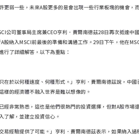
許更弱一些，未來A股更多的是會出現一些行業板塊的機會，
CI公司董事局主席兼CEO亨利．費爾南德茲28日再次抵達中
A股納入MSCI前最後的準備和溝通工作。29日下午，他在MSC
進行了詳細解答，以下為重點：
只在於以何種速度、何種形式。」亨利．費爾南德茲說，中國
這樣的經濟體不融入世界是難以想像的。
已經非常熟悉，這也是他們很熱門的投資選擇，但對A股市場
入了解，並建立投資信心。
種交易經驗提供了可能。」亨利．費爾南德茲表示，如果納入過