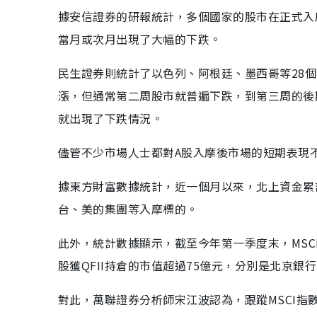
據安信證券的研報統計，多個國家的股市在正式入
當月或次月出現了大幅的下跌。
民生證券則統計了以色列、阿根廷、墨西哥等28
漲，但通常第二周股市就普遍下跌，到第三周的後
就出現了下跌情況。
儘管不少市場人士都對A股入摩後市場的短期表現
據東方財富數據統計，近一個月以來，北上資金累計
台、美的集團等入摩標的。
此外，統計數據顯示，截至今年第一季度末，MSCI
股獲QFII持倉的市值超過75億元，分別是北京
對此，萬聯證券分析師宋江波認為，跟蹤MSCI