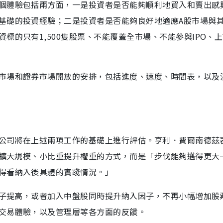
個體驗包括兩方面，一是投資者是否能夠順利地買入和賣出感
基礎的投資經驗；二是投資者是否能夠良好地適應A股市場與
標的只有1,500隻股票、不能覆蓋全市場、不能參與IPO、
市場和證券市場開放的安排，包括進度、速度、時間表，以及
晟公司將在上述兩項工作的基礎上進行評估。亨利．費爾南德茲
圍擴大規模、小比重提升權重的方式，而是「步伐能夠邁得更大
得看納入後具體的實踐情況。」
因子提高，或者加入中盤股同時提升納入因子，不再小幅增加股
交易體驗，以及管理層等各方面的反饋。