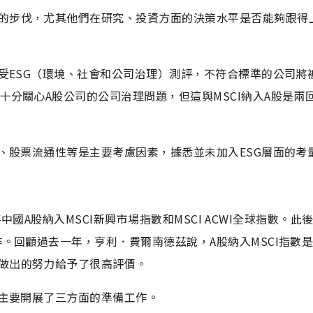
的步伐，尤其他們在研究、投資方面的決策水平是否能夠跟得
接受ESG（環境、社會和公司治理）測評，不符合標準的公司將
十分關心A股公司的公司治理問題，但這與MSCI納入A股是兩
模、股票流通性等是主要考慮因素，據悉並未加入ESG層面的考
起將中國A股納入MSCI新興市場指數和MSCI ACWI全球指數。此
作。回顧過去一年，亨利．費爾南德茲說，A股納入MSCI指數
做出的努力給予了很高評價。
，主要開展了三方面的準備工作。