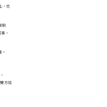
上，也
被剔
回事，
量。
後，
是雙方協