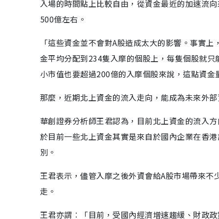
入場的時間點上比較自由，從資金最近的加速流向
500億左右。
「這些資金並不會對A股造成太大的影響。事實上，
金平均分配到234隻入摩的個股上，每隻個股就只
小市值也要超過200億的入摩個股來說，這點資
那麼，近期北上資金的流入走向，能成為未來外部
華創證券分析師王君認為，目前北上資金的流入方
於目前一些北上資金其實是來自於國內企業在香港
別。
王君表示，儘管入摩之後外資會給A股市場帶來不
走。
王君亦謂︰「目前，受國內經濟增速趨緩、財政政