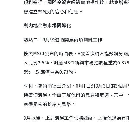
順利進行，國際投資者經過實地操作後，就會增進
會建立對A股的信心和信任。
利內地金融市場國際化
熱點二︰9月後還將開展兩項關鍵工作
按照MSCI公布的時間表，A股首次納入指數將分兩
入比例2.5%，對應MSCI新興市場指數權重為0.
5%，對應權重為0.73%。
亨利．費爾南德茲介紹，6月1日到9月3日的3個
持密切溝通，全面了解他們的意見和反饋。其中一
獲得足夠的離岸人民幣。
9月以後，上述溝通工作也將繼續，之後他認為有