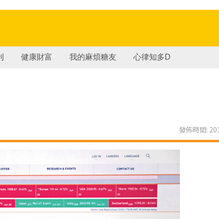
刊
健康財富
我的麻煩糖友
心律知多D
發佈時間: 201