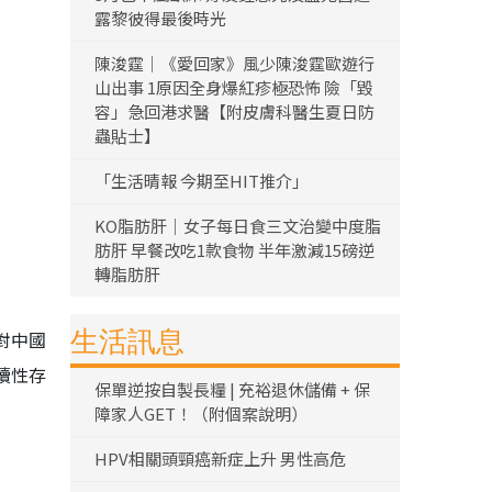
露黎彼得最後時光
陳浚霆｜《愛回家》風少陳浚霆歐遊行
山出事 1原因全身爆紅疹極恐怖 險「毀
容」急回港求醫【附皮膚科醫生夏日防
蟲貼士】
「生活晴報 今期至HIT推介」
KO脂肪肝｜女子每日食三文治變中度脂
肪肝 早餐改吃1款食物 半年激減15磅逆
轉脂肪肝
生活訊息
對中國
續性存
保單逆按自製長糧 | 充裕退休儲備 + 保
障家人GET！（附個案說明）
HPV相關頭頸癌新症上升 男性高危