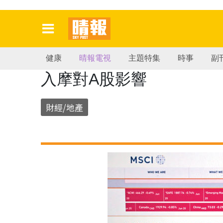
健康
晴報電視
主題特集
時事
副
入摩對A股影響
財經/地產