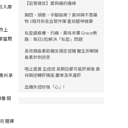
【若善健談】愛與痛的邊緣
在入摩
胸悶、頭脹、手腳麻痺？黃祥興不靠藥
物 1個月拆走血管炸彈 重拾醒神健康
市上
私密處痕癢、灼痛、異味來襲 Grace教
摩當周
路：每日1粒解決「私密」問題
長效胰島素助糖友穩定控糖 醫生拆解胰
島素針劑迷思
唔止面黃 生痘痘 長期攰都可能肝損傷 黃
貴州茅
祥興逆轉肝機能 慶幸及早護肝
血糖失控好傷「心」!
4隻個
金在選擇