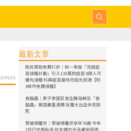
最新文章
政府資助免費打針｜新一季度「流感疫
苗接種計劃」引入130萬劑疫苗 8類人可
8/06/01
優先接種 科興疫苗最快月底先到港【附
4條件免費接種】
食腦蟲｜男子泰國狂食生醃海鮮染「食
腦蟲」腸道嚴重潰爛 反覆大出血休克險
死
黎彼得離世｜黎彼得離世享年76歲 今年
3月已中風臥床 好友鍾志光及盧宛茵透