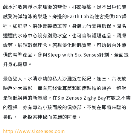
鹹水池收集淨水處理後的鹽份。椰影婆娑，足不出戶也能
感受海洋嬉泳的樂趣。旁邊的Earth Lab為住客提供DIY課
程，如肥皂、磨砂膏製造班等，身體力行支持環保。聞名
遐邇的水療中心設有別緻冰室，也可自製護理產品、潤膚
露等，展現環保理念。若想優化睡眠質素，可透過內外兼
備的精準產品，參與Sleep with Six Senses計劃，全面提
升身心健康。
景色迷人、水清沙幼的私人沙灘近在咫尺，逢三、六晚放
映戶外大電影，備有無綫電耳筒和即席製造的爆谷，絕對
是視聽娛樂的新體驗。在Six Zenses Zighy Bay有數之不盡
的選擇，亦有專為小孩而設的俱樂部，不妨在即將來臨的
暑假，一起探索神秘而美麗的阿曼。
http://www.sixsenses.com