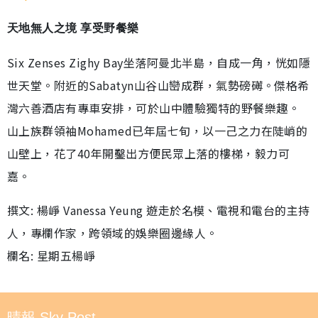
天地無人之境 享受野餐樂
Six Zenses Zighy Bay坐落阿曼北半島，自成一角，恍如隱
世天堂。附近的Sabatyn山谷山巒成群，氣勢磅礡。傑格希
灣六善酒店有專車安排，可於山中體驗獨特的野餐樂趣。
山上族群領袖Mohamed已年屆七旬，以一己之力在陡峭的
山壁上，花了40年開鑿出方便民眾上落的樓梯，毅力可
嘉。
撰文: 楊崢 Vanessa Yeung 遊走於名模、電視和電台的主持
人，專欄作家，跨領域的娛樂圈邊緣人。
欄名: 星期五楊崢
晴報 Sky Post