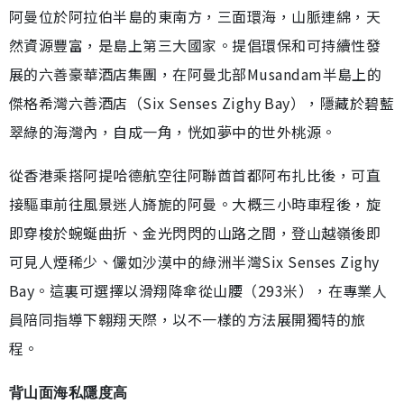
阿曼位於阿拉伯半島的東南方，三面環海，山脈連綿，天
然資源豐富，是島上第三大國家。提倡環保和可持續性發
展的六善豪華酒店集團，在阿曼北部Musandam半島上的
傑格希灣六善酒店（Six Senses Zighy Bay），隱藏於碧藍
翠綠的海灣內，自成一角，恍如夢中的世外桃源。
從香港乘搭阿提哈德航空往阿聯酋首都阿布扎比後，可直
接驅車前往風景迷人旖旎的阿曼。大概三小時車程後，旋
即穿梭於蜿蜒曲折、金光閃閃的山路之間，登山越嶺後即
可見人煙稀少、儼如沙漠中的綠洲半灣Six Senses Zighy
Bay。這裏可選擇以滑翔降傘從山腰（293米），在專業人
員陪同指導下翱翔天際，以不一樣的方法展開獨特的旅
程。
背山面海私隱度高