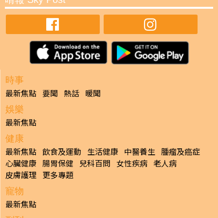
時事
最新焦點
要聞
熱話
暖聞
娛樂
最新焦點
健康
最新焦點
飲食及運動
生活健康
中醫養生
腫瘤及癌症
心臟健康
腸胃保健
兒科百問
女性疾病
老人病
皮膚護理
更多專題
寵物
最新焦點