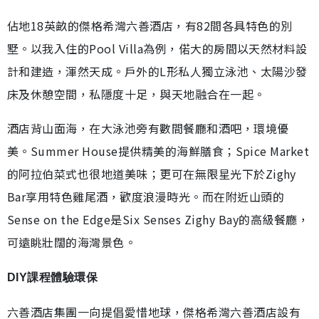
佔地18英畝的傑格希灣六善酒店，有82間各具特色的別
墅。以我入住的Pool Villa為例，偌大的房間以天然材料設
計和建造，渾然天成。戶外的L形私人獨立泳池、太陽沙發
床及休憩空間，私隱度十足，與天地融合在一起。
酒店背山面海，在大泳池旁有數間餐廳和酒吧，環境優
美。Summer House提供精美的海鮮膳食；Spice Market
的阿拉伯菜式也很地道美味；更可在無限星光下於Zighy
Bar享用特色雞尾酒，歡度浪漫時光。而在附近山頭的
Sense on the Edge是Six Senses Zighy Bay的高級餐廳，
可遠眺壯闊的海灣景色。
DIY課程體驗環保
六善酒店集團一向提倡愛惜地球，傑格希灣六善酒店設有