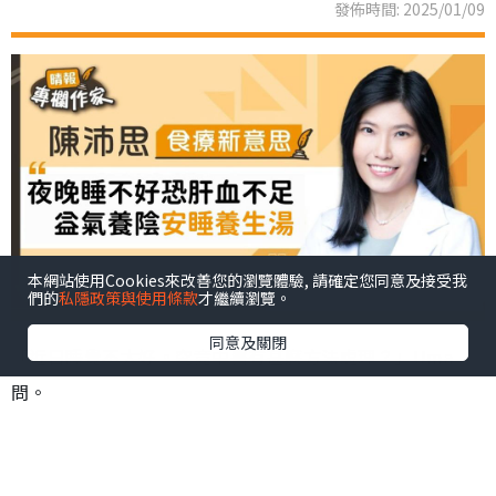
發佈時間: 2025/01/09
本網站使用Cookies來改善您的瀏覽體驗, 請確定您同意及接受我
們的
私隱政策與使用條款
才繼續瀏覽。
同意及關閉
「近日睡覺不太好。究竟中醫有甚麼方法處理？」Uma
問。
「在中醫角度，白天我們要有精神工作，晚上有睡意，然
後入睡，一覺睡至天亮，這才是睡得好。我們睡覺，要閉