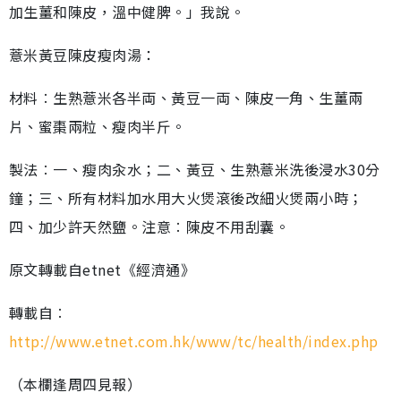
加生薑和陳皮，溫中健脾。」我說。
薏米黃豆陳皮瘦肉湯：
材料︰生熟薏米各半両、黃豆一両、陳皮一角、生薑兩
片、蜜棗兩粒、瘦肉半斤。
製法︰一、瘦肉汆水；二、黃豆、生熟薏米洗後浸水30分
鐘；三、所有材料加水用大火煲滾後改細火煲兩小時；
四、加少許天然鹽。注意︰陳皮不用刮囊。
原文轉載自etnet《經濟通》
轉載自︰
http://www.etnet.com.hk/www/tc/health/index.php
（本欄逢周四見報）