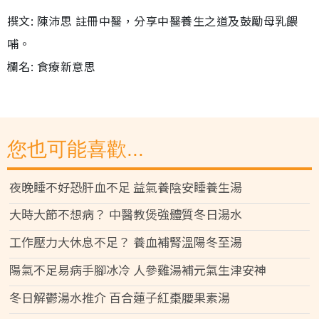
撰文: 陳沛思 註冊中醫，分享中醫養生之道及鼓勵母乳餵
哺。
欄名: 食療新意思
您也可能喜歡...
夜晚睡不好恐肝血不足 益氣養陰安睡養生湯
大時大節不想病？ 中醫教煲強體質冬日湯水
工作壓力大休息不足？ 養血補腎溫陽冬至湯
陽氣不足易病手腳冰冷 人參雞湯補元氣生津安神
冬日解鬱湯水推介 百合蓮子紅棗腰果素湯