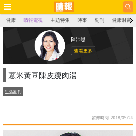
健康
晴報電視
主題特集
時事
副刊
健康財富
陳沛思
查看更多
薏米黃豆陳皮瘦肉湯
生活副刊
發佈時間: 2018/05/24