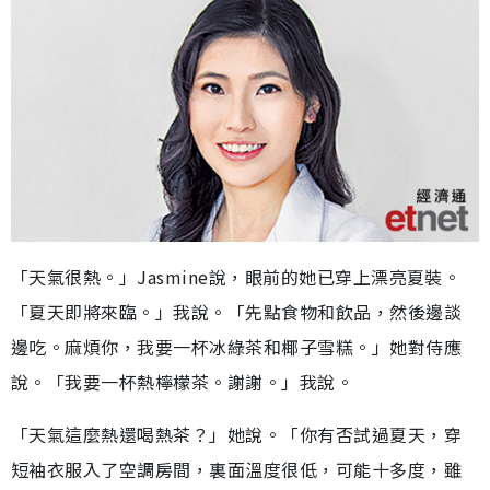
「天氣很熱。」Jasmine說，眼前的她已穿上漂亮夏裝。
「夏天即將來臨。」我說。「先點食物和飲品，然後邊談
邊吃。麻煩你，我要一杯冰綠茶和椰子雪糕。」她對侍應
說。「我要一杯熱檸檬茶。謝謝。」我說。
「天氣這麼熱還喝熱茶？」她說。「你有否試過夏天，穿
短袖衣服入了空調房間，裏面溫度很低，可能十多度，雖