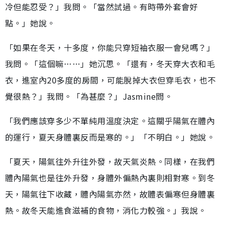
冷但能忍受？」我問。「當然試過。有時帶外套會好
點。」她說。
「如果在冬天，十多度，你能只穿短袖衣服一會兒嗎？」
我問。「這個嘛……」她沉思。「還有，冬天穿大衣和毛
衣，進室內20多度的房間，可能脫掉大衣但穿毛衣，也不
覺很熱？」我問。「為甚麼？」Jasmine問。
「我們應該穿多少不單純用溫度決定。這關乎陽氣在體內
的運行，夏天身體裏反而是寒的。」「不明白。」她說。
「夏天，陽氣往外升往外發，故天氣炎熱。同樣，在我們
體內陽氣也是往外升發，身體外偏熱內裏則相對寒。到冬
天，陽氣往下收藏，體內陽氣亦然，故體表偏寒但身體裏
熱。故冬天能進食滋補的食物，消化力較強。」我說。