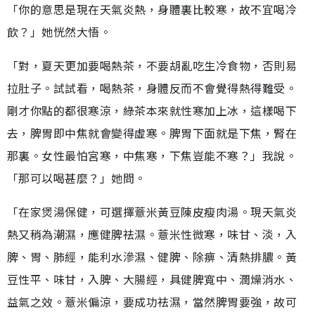
「你的意思是現在天氣炎熱，身體裏比較寒，故不宜喝冷
飲？」她恍然大悟。
「對，夏天更加要喝熱茶，不要胡亂吃生冷食物，否則易
拉肚子。試試看，喝熱茶，身體反而不會覺得熱得難受。
剛才你點的都很寒涼，綠茶本來就性寒加上冰，這樣喝下
去，脾胃即中焦就會變得虛寒。脾胃下面就是下焦，腎在
那裏。女性最怕宮寒，中焦寒，下焦豈能不寒？」我說。
「那可以喝甚麼？」她問。
「在家煲湯保健，可選擇薏米黃豆陳皮瘦肉湯。現天氣炎
熱又稍為潮濕，應健脾祛濕。薏米性微寒，味甘、淡，入
脾、胃、肺經，能利水滲濕、健脾、除痹、清熱排膿。黃
豆性平、味甘，入脾、大腸經，具健脾寬中、潤燥消水、
益氣之效。薏米偏涼，要成功祛濕，當然脾胃要強，故可