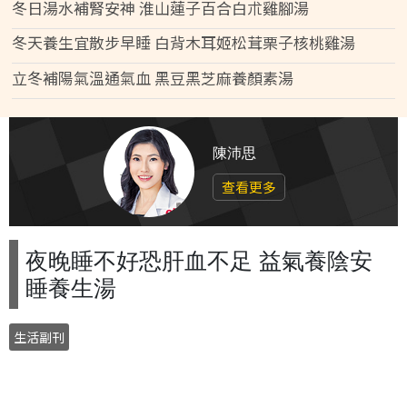
冬日湯水補腎安神 淮山蓮子百合白朮雞腳湯
冬天養生宜散步早睡 白背木耳姬松茸栗子核桃雞湯
立冬補陽氣溫通氣血 黑豆黑芝麻養顏素湯
陳沛思
查看更多
夜晚睡不好恐肝血不足 益氣養陰安
睡養生湯
生活副刊