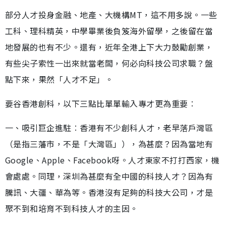
部分人才投身金融、地產、大機構MT，這不用多說。一些
工科、理科精英，中學畢業後負笈海外留學，之後留在當
地發展的也有不少。還有，近年全港上下大力鼓勵創業，
有些尖子索性一出來就當老闆，何必向科技公司求職？盤
點下來，果然「人才不足」。
要谷香港創科，以下三點比單單輸入專才更為重要︰
一、吸引巨企進駐︰香港有不少創科人才，老早落戶灣區
（是指三藩市，不是「大灣區」），為甚麼？因為當地有
Google、Apple、Facebook呀。人才東家不打打西家，機
會處處。同理，深圳為甚麼有全中國的科技人才？因為有
騰訊、大疆、華為等。香港沒有足夠的科技大公司，才是
聚不到和培育不到科技人才的主因。