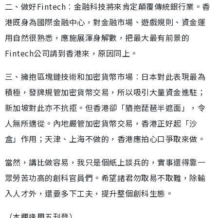
二、做好Fintech︰金融科技將來肯定顛覆傳統銀行業。香
港既身為國際金融中心，對金融市場、遊戲規則、資金運
用自然很熟悉，應施展渾身解數，把最大最有前景的
Fintech公司請到香港來，原因同上。
三、擁抱區塊鏈技術和加密貨幣市場︰日本對此表現最為
積極，發牌規管加密貨幣交易，所以吸引大量資金進駐；
新加坡對此亦不抗拒。但香港卻「猶抱琵琶半遮面」，令
人無所適從。內地嚴管加密貨幣交易，香港正好起「沙
盒」作用；天津、上海不做的，香港應拍心口爭取來做。
當然，講比做容易，我只是個紙上談兵的，實事還得靠一
眾勞苦功高的創科官員們。希望諸君勿取易不取難，除輸
入人才外，還要多下工夫，提升整個創科生態。
（本欄逢周五刊登）