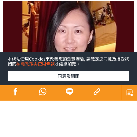
本網站使用Cookies來改善您的瀏覽體驗, 請確定您同意及接受我
們的
私隱政策與使用條款
才繼續瀏覽。
同意及關閉
今天是《晴報》實體報發行的最後一天，也是本欄告別讀
者的一天。既然有緣同路走到盡頭，我想為讀者準備一份
紀念品，不如弄一張「創業者的書單」。
創業者一上場就是自己公司的CEO，沒通過一般上班族必經
的企業晉升階梯，遇到公司發展或人事管理上的難題時，