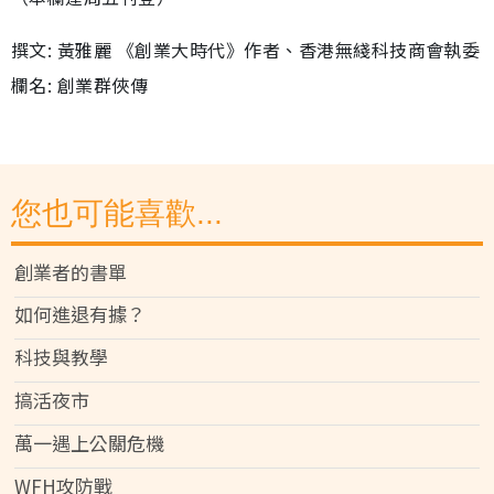
撰文: 黃雅麗 《創業大時代》作者、香港無綫科技商會執委
欄名: 創業群俠傳
您也可能喜歡...
創業者的書單
如何進退有據？
科技與教學
搞活夜市
萬一遇上公關危機
WFH攻防戰