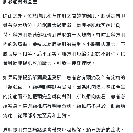
肌激痛點的產生。
除此之外，位於胸肌和背闊肌之間的前鋸肌，對穩定肩胛
骨有莫大功勞，前鋸肌太過脆弱，肩胛提肌就可超出負
苛。斜方肌是背部枕骨到肩膀的一大塊肉，有時上斜方肌
內的激痛點，會造成肩胛提肌的異常。小腿肌肉無力、下
肢長度不相等、扁平足等，腰方肌短縮引起的不對稱，也
會對肩胛提肌施加壓力，引發一連穿症狀。
如果肩胛提肌單獨嚴重受累，患者會有頸痛及伴有疼痛的
「頸強直」，頸轉動時顯著受限，因為肌肉張力增加產生
的疼痛而不能把頭完全轉向對側，所以想向後看，患者必
須轉身。這與頸椎病有明顯分別，頸椎病多見於一側頸項
疼痛，從頸部牽拉至肩和上臂。
肩胛提肌有激痛點還會帶來呼吸短促、頸背酸痛的症狀。