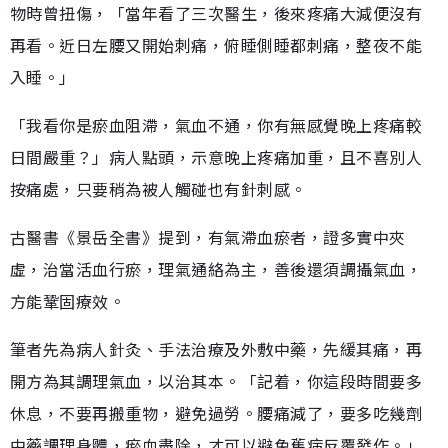
物時曾扭傷，「當年看了三次醫生，後來疼痛大減便沒有
再看。近日左腰又開始刺痛，俯睡側睡都刺痛，整夜不能
入睡。」
「我看你是瘀血阻滯，氣血不通，你有無感覺晚上疼痛較
日間嚴重？」病人點頭，示意晚上疼痛加重，且不喜別人
按痛處，只要稍為被人觸碰也有針刺感。
古醫書《景岳全書》提到，有氣滯血瘀者，證多實中夾
虛，治當活血行瘀，理氣通絡為主，善後還須調攝氣血，
方能鞏固療效。
筆者先為病人針灸、手法治療及外敷中藥，先緩其痛，再
開方為其調理氣血，以治其本。「記着，你這段時間要多
休息，不要再搬重物，避免過勞。腰痛減了，要多吃幾劑
中藥調理身體，瘀血盡除，才可以避免舊病反覆發作。」