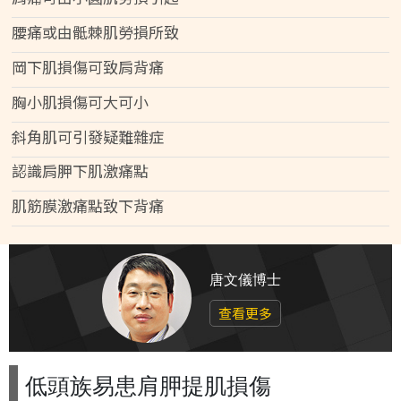
腰痛或由骶棘肌勞損所致
岡下肌損傷可致肩背痛
胸小肌損傷可大可小
斜角肌可引發疑難雜症
認識肩胛下肌激痛點
肌筋膜激痛點致下背痛
唐文儀博士
查看更多
低頭族易患肩胛提肌損傷