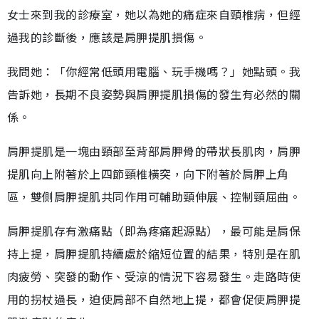
女士來到我的診療室，她以為她的痛症來自頸椎病，但經
過我的診斷後，應該是肩胛提肌損傷。
我問她：「你經常低頭用電腦、玩手機嗎？」她點頭。我
告訴她，長期不良姿勢與肩胛提肌損傷的發生有必然的關
係。
肩胛提肌是一塊由頸部至背部肩胛骨的帶狀長肌肉，肩胛
提肌向上附著於上四節頸椎橫突，向下附著於肩胛上角
區，雙側肩胛提肌共同作用可輔助頸伸展、控制頸屈曲。
肩胛提肌存有激痛點（即為疼痛起源點），最可能是肩保
持上提，肩胛提肌持續處於縮短位置的結果，特別是在肌
肉疲勞、突發的動作、受涼的情況下容易發生。走路時使
用的拐杖過長，迫使肩部不自然地上提，都會促使肩胛提