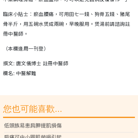
臨床小貼士︰瘀血腰痛，可用田七一錢、狗脊五錢、豬尾
骨半斤，用五碗水煲成兩碗，早晚服用。煲湯前請諮詢註
冊中醫師。
（本欄逢周一刊登）
撰文: 唐文儀博士 註冊中醫師
欄名: 中醫解難
您也可能喜歡...
低頭族易患肩胛提肌損傷
肩痛可由小圓肌勞損引起