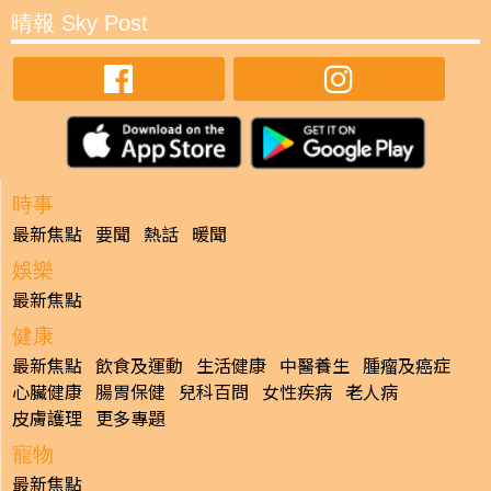
晴報 Sky Post
時事
最新焦點
要聞
熱話
暖聞
娛樂
最新焦點
健康
最新焦點
飲食及運動
生活健康
中醫養生
腫瘤及癌症
心臟健康
腸胃保健
兒科百問
女性疾病
老人病
皮膚護理
更多專題
寵物
最新焦點