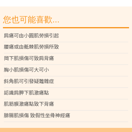
您也可能喜歡...
肩痛可由小圓肌勞損引起
腰痛或由骶棘肌勞損所致
岡下肌損傷可致肩背痛
胸小肌損傷可大可小
斜角肌可引發疑難雜症
認識肩胛下肌激痛點
肌筋膜激痛點致下背痛
腓腸肌損傷 致假性坐骨神經痛