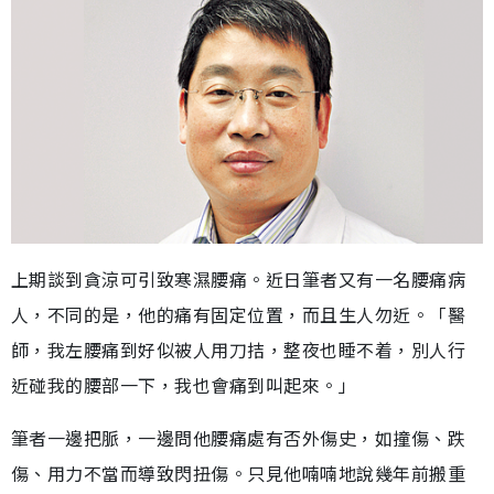
上期談到貪涼可引致寒濕腰痛。近日筆者又有一名腰痛病
人，不同的是，他的痛有固定位置，而且生人勿近。「醫
師，我左腰痛到好似被人用刀拮，整夜也睡不着，別人行
近碰我的腰部一下，我也會痛到叫起來。」
筆者一邊把脈，一邊問他腰痛處有否外傷史，如撞傷、跌
傷、用力不當而導致閃扭傷。只見他喃喃地說幾年前搬重