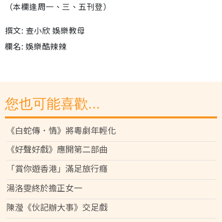
（本欄逢周一、三、五刊登）
撰文: 查小欣 娛樂教母
欄名: 娛樂酷辣辣
您也可能喜歡...
《白蛇傳．情》將粵劇年輕化
《好聲好戲》應開第二部曲
「賞你遊香港」滿足旅行癮
湯洛雯終於擔正女一
陳瀅《伙記辦大事》交足戲