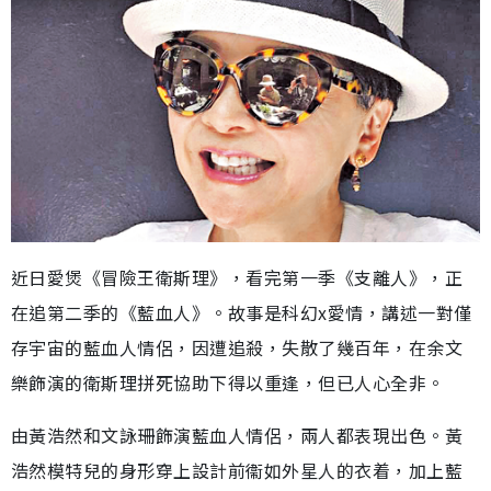
近日愛煲《冒險王衛斯理》，看完第一季《支離人》，正
在追第二季的《藍血人》。故事是科幻x愛情，講述一對僅
存宇宙的藍血人情侶，因遭追殺，失散了幾百年，在余文
樂飾演的衛斯理拼死協助下得以重逢，但已人心全非。
由黃浩然和文詠珊飾演藍血人情侶，兩人都表現出色。黃
浩然模特兒的身形穿上設計前衞如外星人的衣着，加上藍