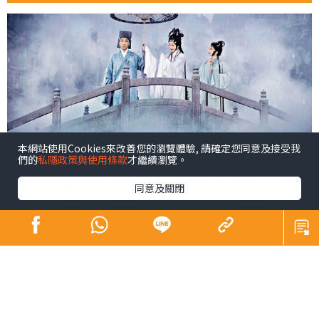
本網站使用Cookies來改善您的瀏覽體驗, 請確定您同意及接受我
電影《白蛇傳．情》為粵劇帶來劃時代改變。該片是首部
們的
私隱政策與使用條款
才繼續瀏覽。
4K全景聲粵劇電影，將戲曲的「唱念做打」電影化，將科
同意及關閉
技與傳統粵劇無縫融合，全片每個鏡頭十分講究，呈現仙
氣，如幻似真，視覺效果一流。女主角曾小敏和男主角文
汝清是國家一級演員，演出毋庸置疑，雖然對他們陌生，
但電影夠張力，無礙欣賞。
白素貞、青蛇、許仙、法海的故事，耳熟能詳，不易討