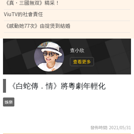
《真．三國無双》精采！
ViuTV的社會責任
《感動她77次》由掟煲到結婚
查小欣
查看更多
《白蛇傳．情》將粵劇年輕化
娛樂
發佈時間: 2021/05/31