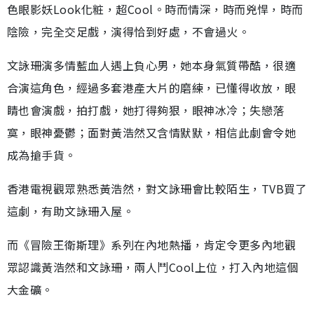
色眼影妖Look化粧，超Cool。時而情深，時而兇悍，時而
陰險，完全交足戲，演得恰到好處，不會過火。
文詠珊演多情藍血人遇上負心男，她本身氣質帶酷，很適
合演這角色，經過多套港產大片的磨練，已懂得收放，眼
睛也會演戲，拍打戲，她打得夠狠，眼神冰冷；失戀落
寞，眼神憂鬱；面對黃浩然又含情默默，相信此劇會令她
成為搶手貨。
香港電視觀眾熟悉黃浩然，對文詠珊會比較陌生，TVB買了
這劇，有助文詠珊入屋。
而《冒險王衛斯理》系列在內地熱播，肯定令更多內地觀
眾認識黃浩然和文詠珊，兩人鬥Cool上位，打入內地這個
大金礦。