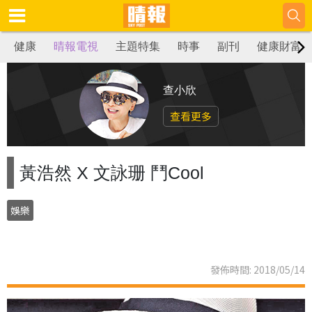
健康
晴報電視
主題特集
時事
副刊
健康財富
查小欣
查看更多
黃浩然 X 文詠珊 鬥Cool
娛樂
發佈時間: 2018/05/14