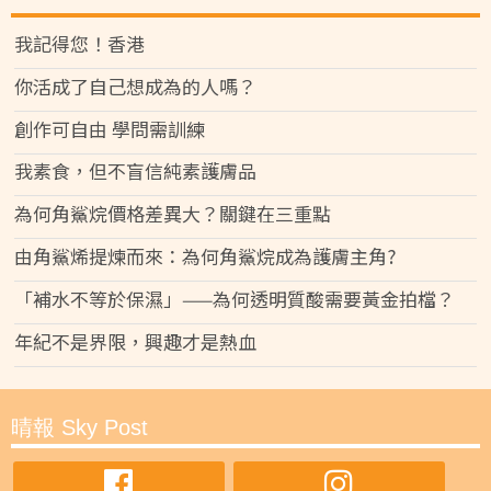
我記得您！香港
你活成了自己想成為的人嗎？
創作可自由 學問需訓練
我素食，但不盲信純素護膚品
為何角鯊烷價格差異大？關鍵在三重點
由角鯊烯提煉而來：為何角鯊烷成為護膚主角?
「補水不等於保濕」——為何透明質酸需要黃金拍檔？
年紀不是界限，興趣才是熱血
晴報 Sky Post