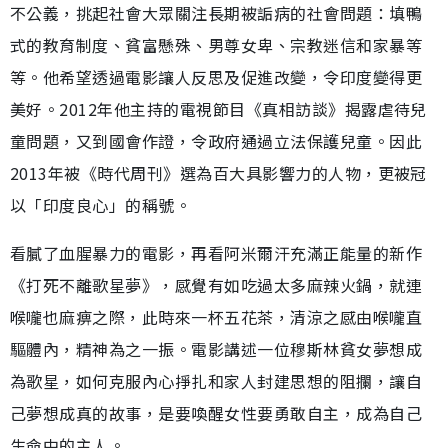
不公義，挑起社會大眾關注長期被詬病的社會問題：填鴨
式的教育制度、貧富懸殊、男尊女卑、宗教迷信和家暴等
等。他希望透過電影讓人反思及促進改變，令印度變得更
美好。2012年他主持的電視節目《真相訪談》揭露虐待兒
童問題，又到國會作證，令政府通過立法保護兒童。因此
2013年被《時代周刊》選為百大具影響力的人物，更被冠
以「印度良心」的稱號。
看膩了血腥暴力的電影，再看阿米爾汗充滿正能量的新作
《打死不離歌星夢》，感覺有如吃過太多麻辣火鍋，就連
喉嚨也麻痹之際，此時來一杯五花茶，清涼之感由喉嚨直
驅體內，精神為之一振。電影講述一位穆斯林貧女夢想成
為歌星，如何克服內心掙扎和家人封建思想的阻攔，讓自
己夢想成真的故事，是要喚醒女性要勇敢自主，成為自己
生命中的主人。