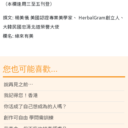
（本欄逢周三至五刊登）
撰文: 楊美儀 美國認證專業美學家、 HerbalGram創立人、
大韓民國忠清北道榮譽大使
欄名: 緣來有美
您也可能喜歡...
說再見之前…
我記得您！香港
你活成了自己想成為的人嗎？
創作可自由 學問需訓練