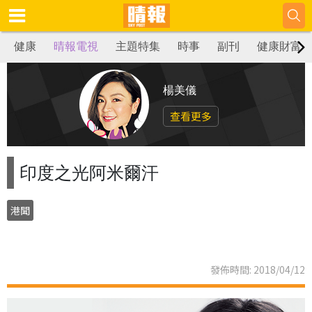
健康
晴報電視
主題特集
時事
副刊
健康財富
楊美儀
查看更多
印度之光阿米爾汗
港聞
發佈時間: 2018/04/12