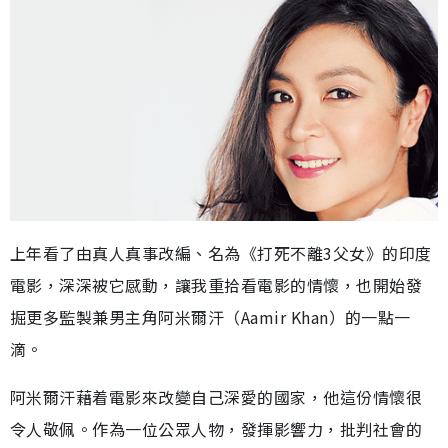
上年看了由真人真事改編、名為《打死不離3父女》的印度
電影，深深被它感動，讓我重拾看電影的情懷，也開始發
掘更多監製兼男主角阿米爾汗（Aamir Khan）的一點一
滴。
阿米爾汗藉着電影來改變自己深愛的國家，他這份情懷很
令人敬佩。作為一位公眾人物，發揮影響力，批判社會的