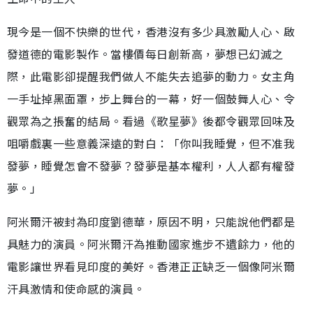
現今是一個不快樂的世代，香港沒有多少具激勵人心、啟
發道德的電影製作。當樓價每日創新高，夢想已幻滅之
際，此電影卻提醒我們做人不能失去追夢的動力。女主角
一手址掉黑面罩，步上舞台的一幕，好一個鼓舞人心、令
觀眾為之掁奮的結局。看過《歌星夢》後都令觀眾回味及
咀嚼戲裏一些意義深遠的對白：「你叫我睡覺，但不准我
發夢，睡覺怎會不發夢？發夢是基本權利，人人都有權發
夢。」
阿米爾汗被封為印度劉德華，原因不明，只能說他們都是
具魅力的演員。阿米爾汗為推動國家進步不遺餘力，他的
電影讓世界看見印度的美好。香港正正缺乏一個像阿米爾
汗具激情和使命感的演員。