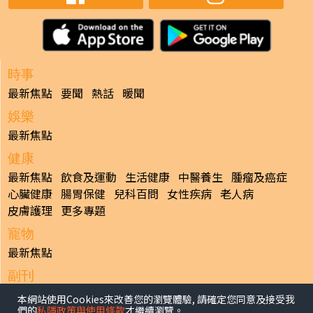
時事
最新焦點
要聞
熱話
暖聞
娛樂
最新焦點
健康
最新焦點
飲食及運動
生活健康
中醫養生
腫瘤及癌症
心臟健康
腸胃保健
兒科百問
女性疾病
老人病
皮膚護理
更多專題
寵物
最新焦點
副刊
最新焦點
本網站使用Cookies來改善您的瀏覽體驗, 請確定您同意及接受我
們的
私隱政策與使用條款
才繼續瀏覽。