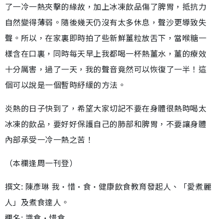
了一冷一熱夾擊的緣故，加上冰凍飲品傷了脾胃，抵抗力
自然變得薄弱。隨後幾天仍沒有太多休息，聲沙更導致失
聲。所以，在家裏即時拍了些新鮮薑粒放舌下，當喉糖一
樣含在口裏，同時每天早上我都喝一杯熱薑水，薑的療效
十分厲害，過了一天，我的聲音竟然可以恢復了一半！這
個可以說是一個暫時紓緩的方法。
炎熱的日子快到了，希望大家切記不要在身體很熱時喝太
冰凍的飲品，要好好保護自己的肺部和脾胃，不要讓身體
內部承受一冷一熱之苦！
（本欄逢周一刊登）
撰文: 陳彥琳 我•惜•食•健康飲食教育發起人、「愛煮麗
人」及煮食達人。
欄名: 識食•惜食