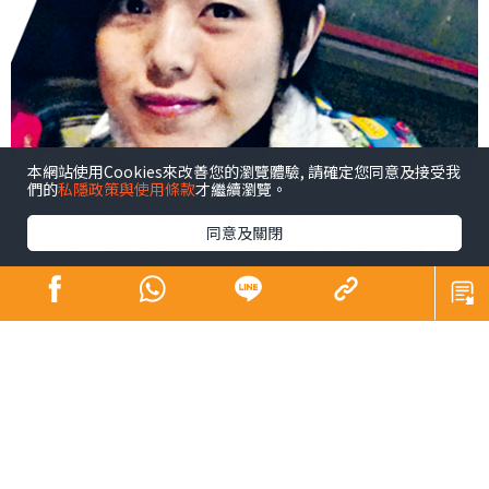
本網站使用Cookies來改善您的瀏覽體驗, 請確定您同意及接受我
們的
私隱政策與使用條款
才繼續瀏覽。
從收到《晴報》印刷版將於9月15日後停刊的消息，至今不
同意及關閉
足一個月，今天是我在這裏的最後一篇了。首先感激《晴
報》於2014年開這個專欄給我。當時我在亞洲區為Jamie
Oliver組織各地飲食教育義工工作，在香港找來拍檔琳琳推
動本港首個飲食教育。幸運地飲食教育工作一直十分順
利，更發行了一本中英對照的飲食教育專書，從烹飪、認
識食物到親子活動，讓父母可輕鬆與子女一同認識食物，
吃得更健康。這一切都感恩有琳琳及麥華章先生的鼎力支