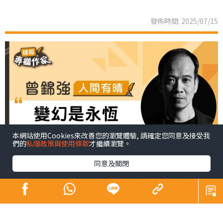
發佈時間: 2025/07/15
本網站使用Cookies來改善您的瀏覽體驗, 請確定您同意及接受我
們的
私隱政策與使用條款
才繼續瀏覽。
同意及關閉
幫《晴報》寫專欄近13年，這份報紙可說是見證着我創業
和成長。2011年《晴報》創刊，隔年我開始創業。當時
《晴報》總編輯潘少權對我說：「之前邀請你寫專欄，你