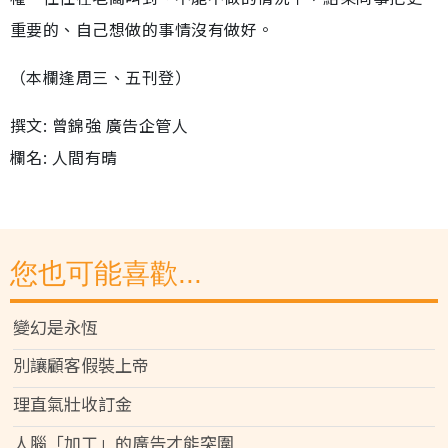
重要的、自己想做的事情沒有做好。
（本欄逢周三、五刊登）
撰文: 曾錦強 廣告企管人
欄名: 人間有晴
您也可能喜歡...
變幻是永恆
別讓顧客假裝上帝
理直氣壯收訂金
人腦「加工」的廣告才能突圍