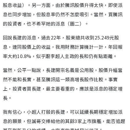
股息收益）。另一方面，由於騰訊股價升得太快，即使派
息也同步增加，但股息率仍然不怎麼吸引。當然，買騰訊
的投資者，也不希罕她的派息（圖二）。
回說長建的派息，過去22年，股東總共收到25.249元股
息，連同股價上的收益，我用財務計算機計一計，年回報
率大約10.8%，似乎跟李超人主政的長和仍有點距離。
當然，公平一點說，長建開宗名義是公用股，股價升幅當
然不能和長實，甚至騰訊這一類高增長股作比較。事實
上，投資者買長建，最主要看重的，應該是派息的穩定增
長。
我有信心，小超人打骰的長建，可以延續長期穩定增加派
息的願景，但誠哥交棒給他的其餘3家上市旗艦，能否追趕