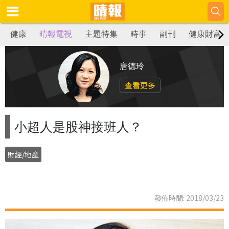
健康
晴報電視
主題特集
時事
副刊
健康財富
唐德玲
查看更多
小超人是股神接班人？
財經/地產
發佈時間: 2018/03/23