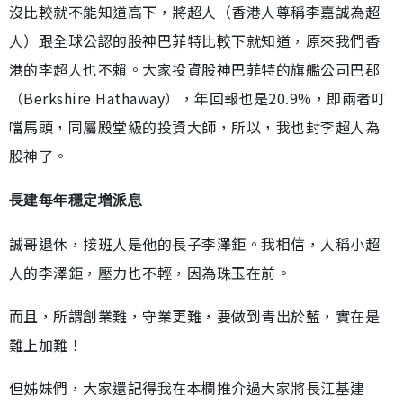
沒比較就不能知道高下，將超人（香港人尊稱李嘉誠為超
人）跟全球公認的股神巴菲特比較下就知道，原來我們香
港的李超人也不賴。大家投資股神巴菲特的旗艦公司巴郡
（Berkshire Hathaway），年回報也是20.9%，即兩者叮
噹馬頭，同屬殿堂級的投資大師，所以，我也封李超人為
股神了。
長建每年穩定增派息
誠哥退休，接班人是他的長子李澤鉅。我相信，人稱小超
人的李澤鉅，壓力也不輕，因為珠玉在前。
而且，所謂創業難，守業更難，要做到青出於藍，實在是
難上加難！
但姊妹們，大家還記得我在本欄推介過大家將長江基建