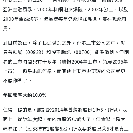
亞洲金融風暴、2000年科網泡沫爆破、2003年沙士，以及
2008年金融海嘯，但長建每年仍能增加派息，實在難能可
貴。
到目前為止，除了長建做到之外，香港上市公司之中，就
只有領展（00823）和股王騰訊（00700）能夠做到。但兩
者的上市時間只有十多年（騰訊2004年上市，領展2005年
上市），似乎未能作準，而其他上市歷史更短的公司就更
不能作準了。
年回報率大約10.8%
值得一提的是，騰訊於2014年曾經將股份1拆5，所以，表
面上，從該年度起，她的每股派息減少了，但實際上是大
幅增加了（股東持有1股變5股，所以要將股息乘5才是真正