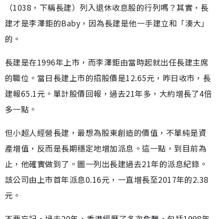
（1038，下稱長建）列入退休收息股的行列嗎？其實，長
建才是李澤鉅的Baby，因為長建是他一手建立和「湊大」
的。
長建是在1996年上市，而李澤鉅由當時起就出任長建主席
的職位。當日長建上市的招股價是12.65元，昨日收市，長
建報65.1元。單計股價回報，過去21年多，大約增長了4倍
多一點。
但小超人經營長建，最想為股東創造的價值，不單純是資
產增值，反而是長期穩定地增加派息。這一點，到目前為
止，他確實做到了。圖一列出長建過去21年的派息紀錄。
該公司由上市首年派息0.16元，一直增長至2017年的2.38
元。
不要忘記，過去20年，香港經歷了多次危難，包括1998年