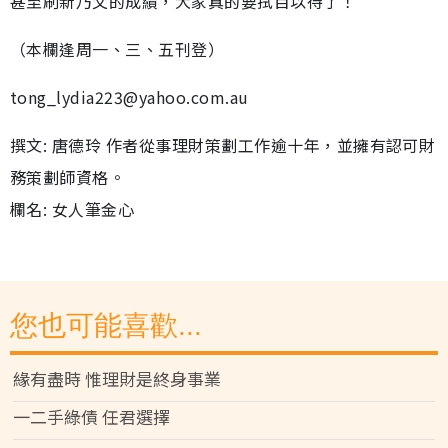
甚至刷新乃父的成績，大家真的要拭目以待了！
（本欄逢周一、三、五刊登）
tong_lydia223@yahoo.com.au
撰文: 唐德玲 作者從事理財策劃工作逾十年，並擁有認可財
務策劃師資格。
欄名: 女人筆金心
您也可能喜歡...
緣有盡時 惟理財是終身事業
一二手綠債 任君選擇