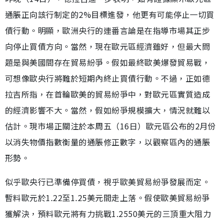
通脹正向該行制定的2%目標進發，他更有可能停止一切買
債行動。明顯，歐洲央行的連番言論是在指導市場其正步
向停止買債方向。當然，現在歐元區經濟雖好，但最大問
題是與美國間存在貿易紛爭。假如最終歐美爆發貿易戰，
可想像歐央行將難於短期內終止買債行動。不過，正如德
拉吉所指，在首輪歐美的貿易紛爭中，對歐元區實質造成
的經濟影響不大。當然，假如紛爭規模擴大，情況就難以
估計。現市場正關注於本周五（16日）歐元區公布的2月份
以消失物價指數衡量的通脹修正數字，以觀察區內的通脹
形勢。
似乎歐央行已準備停買債，視乎歐美貿易紛爭發展而定。
暫料歐元於1.22至1.25美元間走上落。假使歐美貿易紛爭
獲解決，預料歐元將有力挑戰1.2550美元的三頂重大阻力