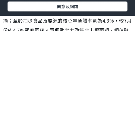
受油價上升拉動及與去年一個較低通脹基數作比較，美國8
同意及關閉
月份CPI年通脹率攀上3.7%水平，較7月份的3.2%大幅上
揚；至於扣除食品及能源的核心年通脹率則為4.3%，較7月
份的4.7%顯著回落。兩個數字大致符合市場預期，相信數
字不足以使美國聯儲局下周議息會有逼切性加息壓力，但
也不能完全在今年內放棄加息的需要。換言之，於下周議
息會，相信美儲局將維持所有貨幣政策不變，但在其聲明
中料將會保持有加息意向。至於市場看法如何？從利率期
貨價格變化顯示，現市場估計美儲局下周議息會加息機率
近乎零，而於今年內加息的機率也只有4成。
如果真是這樣，相信要美滙指數短期突破自去年12月引伸
的106指數點阻力位置相信將會有困難。至於美元會否從高
位回落，終止其維持了一個半月的升勢，這要看本港時間
周四（14日）晚上8時15分歐洲央行議息會結果，看其會否