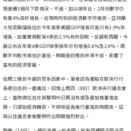
現連續3個月下跌情況。不過，如以按年比，2月份數字仍
有着4%良好增長。從現時所知的經濟數字作推測，亞特蘭
大地區聯儲局估計今年首季美國GDP增長可能只有1.9%年
增長，如屬實將較第4季的2.5%有所回軟。反觀新西蘭，今
晨公布去年第4季GDP按季按年分別增長0.6%及2.9%。兩
數字均較市場估計要低。明顯是奶價的呆滯不前，影響了
當地的經濟發展。
從周三晚到今晨的眾多因素中，筆者認為重點在歐央行行
長德拉吉的一番講話。回憶上周四（8日）歐洲央行議息會
上，當時德拉吉在其聲明中已再沒有提及要加推量寬金
額，只謂如經濟轉弱，不排除延長推行量寬的時間表。這
與以往議息會後聲明作出明顯強烈對比。
昨晚（14日），德拉吉進一步表明，如有證據顯示歐元區