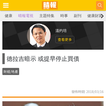
健康
晴報電視
主題特集
時事
副刊
健康財富
溫灼培
查看更多
德拉吉暗示 或提早停止買債
財經/地產
發佈時間: 2018/03/16