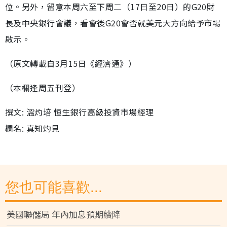
位。另外，留意本周六至下周二（17日至20日）的G20財
長及中央銀行會議，看會後G20會否就美元大方向給予市場
啟示。
（原文轉載自3月15日《經濟通》）
（本欄逢周五刊登）
撰文: 溫灼培 恒生銀行高級投資市場經理
欄名: 真知灼見
您也可能喜歡...
美國聯儲局 年內加息預期續降