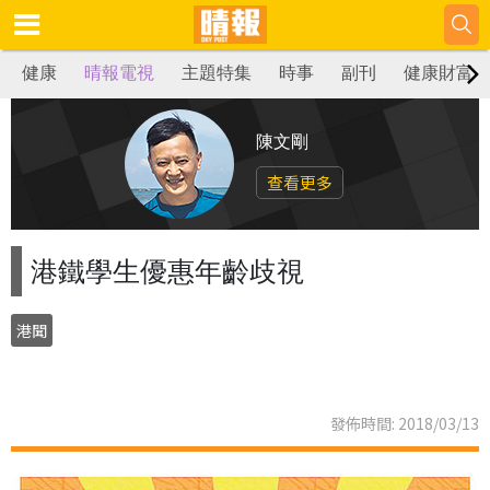
健康
晴報電視
主題特集
時事
副刊
健康財富
陳文剛
查看更多
港鐵學生優惠年齡歧視
港聞
發佈時間: 2018/03/13