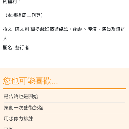
的福利。
（本欄逢周二刊登）
撰文: 陳文剛 糊塗戲班藝術總監，編劇、導演、演員及填詞
人
欄名: 藝行者
您也可能喜歡...
是告終也是開始
策劃一次藝術旅程
用想像力排練