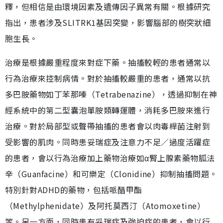
釋，但相信是由環境因素及遺傳因子異常有關。根據研究
指出，患者涉及SLITRK1基因突變，影響腦部的樹突狀細
胞生長。
治療是根據嚴重程度來對症下藥。抽搐較輕的患者通常以
行為治療來控制病情。對於抽搐較嚴重的患者，通常以抗
多巴胺藥物如丁苯那嗪（Tetrabenazine），透過抑制在神
經系統中的第二型囊泡單胺類轉運體，消耗多巴胺來進行
治療。對於局部型或聲帶抽搐的患者會以肉毒桿菌注射到
受影響的肌肉。同時患妥瑞症及注意力不足／過度活躍症
的患者，會以行為治療加上藥物治療如α腎上腺素藥物胍法
辛（Guanfacine）和可樂定（Clonidine）抑制抽搐問題。
特別針對ADHD的藥物，包括哌醋甲酯
（Methylphenidate）及阿托莫西汀（Atomoxetine）
等。另一方面，同時患有妥瑞症及強迫症的患者，會以行