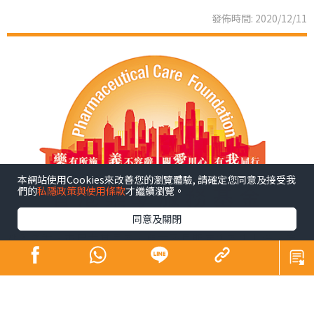
發佈時間: 2020/12/11
本網站使用Cookies來改善您的瀏覽體驗, 請確定您同意及接受我
們的
私隱政策與使用條款
才繼續瀏覽。
同意及關閉
踏入冬季，市民尤其長者、兒童及長期病患者患上低溫症
的風險增加。究竟低溫症是甚麼？
正常人體溫度一般是約攝氏37度，體溫需維持在恰當的範