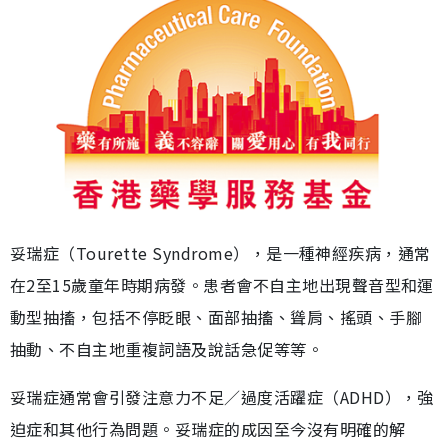
妥瑞症（Tourette Syndrome），是一種神經疾病，通常
在2至15歲童年時期病發。患者會不自主地出現聲音型和運
動型抽搐，包括不停眨眼、面部抽搐、聳肩、搖頭、手腳
抽動、不自主地重複詞語及說話急促等等。
妥瑞症通常會引發注意力不足／過度活躍症（ADHD），強
迫症和其他行為問題。妥瑞症的成因至今沒有明確的解