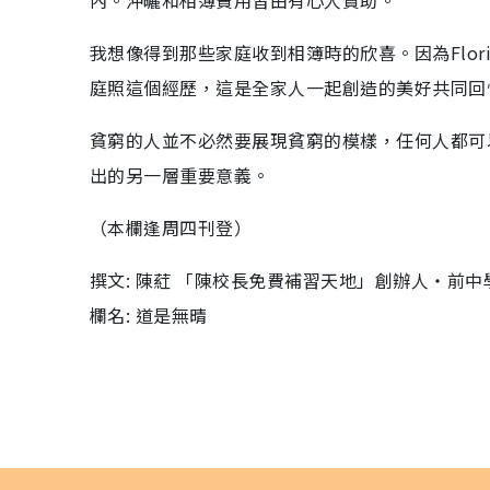
內。沖曬和相簿費用皆由有心人贊助。
我想像得到那些家庭收到相簿時的欣喜。因為Flo
庭照這個經歷，這是全家人一起創造的美好共同回
貧窮的人並不必然要展現貧窮的模樣，任何人都可
出的另一層重要意義。
（本欄逢周四刊登）
撰文: 陳葒 「陳校長免費補習天地」創辦人‧前
欄名: 道是無晴