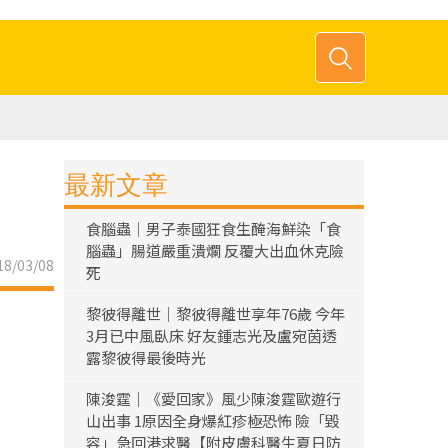
最新文章
食腦蟲｜男子泰國狂食生醃海鮮染「食
腦蟲」腸道嚴重潰爛 反覆大出血休克險
8/03/08
死
黎彼得離世｜黎彼得離世享年76歲 今年
3月已中風臥床 好友鍾志光及盧宛茵透
露黎彼得最後時光
陳浚霆｜《愛回家》風少陳浚霆歐遊行
山出事 1原因全身爆紅疹極恐怖 險「毀
容」急回港求醫【附皮膚科醫生夏日防