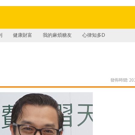
刊
健康財富
我的麻煩糖友
心律知多D
發佈時間: 201