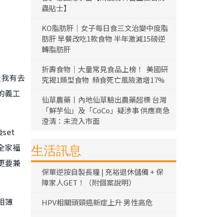
蟲貼士】
KO脂肪肝｜女子每日食三文治變中度脂
肪肝 早餐改吃1款食物 半年激減15磅逆
轉脂肪肝
折壽食物｜大量常見食品上榜！ 美國研
天我有去
究揭1類型食物 頻食死亡風險激增17%
的義工
仙草農藥丨內地仙草驗出農藥超標 台灣
「鮮芋仙」及「CoCo」疑涉事 供應商急
澄清：未流入市面
set
全家福
生活訊息
更要兼
保單逆按自製長糧 | 充裕退休儲備 + 保
障家人GET！（附個案說明）
相簿
HPV相關頭頸癌新症上升 男性高危