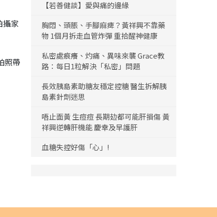
【若善健談】愛與痛的邊緣
拍攝家
胸悶、頭脹、手腳麻痺？黃祥興不靠藥
物 1個月拆走血管炸彈 重拾醒神健康
私密處痕癢、灼痛、異味來襲 Grace教
拍照帶
路：每日1粒解決「私密」問題
長效胰島素助糖友穩定控糖 醫生拆解胰
島素針劑迷思
唔止面黃 生痘痘 長期攰都可能肝損傷 黃
祥興逆轉肝機能 慶幸及早護肝
血糖失控好傷「心」!