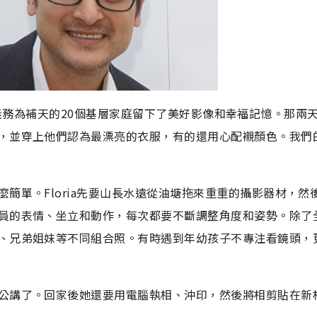
天時間，義務為補天的20個基層家庭留下了美好影像和幸福記憶。那兩
，並穿上他們認為最漂亮的衣服，有的還用心配襯顏色。我們
單。Floria先要山長水遠從油塘拖來重重的攝影器材，然後
員的表情、坐立和動作，每次都要不斷調整角度和姿勢。除了
、兄弟姐妹等不同組合照。有時遇到年幼孩子不專注看鏡頭，
公講了。回家後她還要用電腦執相、沖印，然後將相剪貼在新