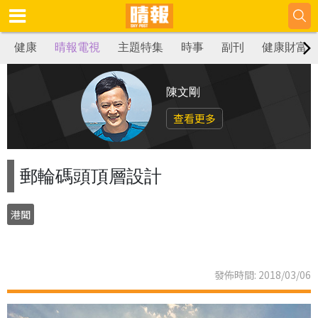
健康
晴報電視
主題特集
時事
副刊
健康財富
陳文剛
查看更多
郵輪碼頭頂層設計
港聞
發佈時間: 2018/03/06