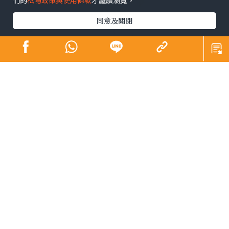
們的
私隱政策與使用條款
才繼續瀏覽。
同意及關閉
天下無不散之筵席，由2016年3月8日第一次撰寫「藝行
者」這個專欄，7年多的時間，終於因為《晴報》決定結束