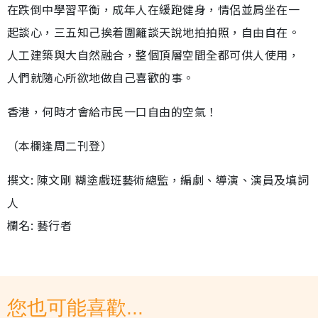
在跌倒中學習平衡，成年人在緩跑健身，情侶並肩坐在一
起談心，三五知己挨着圍籬談天說地拍拍照，自由自在。
人工建築與大自然融合，整個頂層空間全都可供人使用，
人們就隨心所欲地做自己喜歡的事。
香港，何時才會給市民一口自由的空氣！
（本欄逢周二刊登）
撰文: 陳文剛 糊塗戲班藝術總監，編劇、導演、演員及填詞
人
欄名: 藝行者
您也可能喜歡...