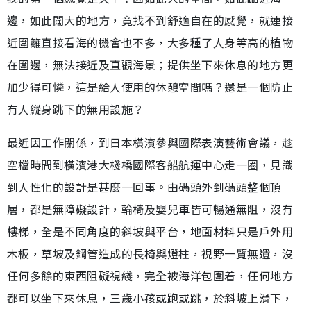
邊，如此闊大的地方，竟找不到舒適自在的感覺，就連接
近圍籬直接看海的機會也不多，大多種了人身等高的植物
在圍邊，無法接近及直觀海景；提供坐下來休息的地方更
加少得可憐，這是給人使用的休憩空間嗎？還是一個防止
有人縱身跳下的無用設施？
最近因工作關係，到日本橫濱參與國際表演藝術會議，趁
空檔時間到橫濱港大棧橋國際客船航運中心走一圈，見識
到人性化的設計是甚麼一回事。由碼頭外到碼頭整個頂
層，都是無障礙設計，輪椅及嬰兒車皆可暢通無阻，沒有
樓梯，全是不同角度的斜坡與平台，地面材料只是戶外用
木板，草坡及鋼管造成的長椅與燈柱，視野一覽無遺，沒
任何多餘的東西阻礙視綫，完全被海洋包圍着，任何地方
都可以坐下來休息，三歲小孩或跑或跳，於斜坡上滑下，