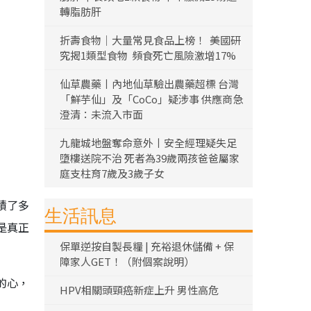
轉脂肪肝
折壽食物｜大量常見食品上榜！ 美國研
究揭1類型食物 頻食死亡風險激增17%
仙草農藥丨內地仙草驗出農藥超標 台灣
「鮮芋仙」及「CoCo」疑涉事 供應商急
澄清：未流入市面
九龍城地盤奪命意外丨安全經理疑失足
墮樓送院不治 死者為39歲兩孩爸爸屬家
庭支柱育7歲及3歲子女
積了多
生活訊息
是真正
保單逆按自製長糧 | 充裕退休儲備 + 保
障家人GET！（附個案說明）
的心，
HPV相關頭頸癌新症上升 男性高危