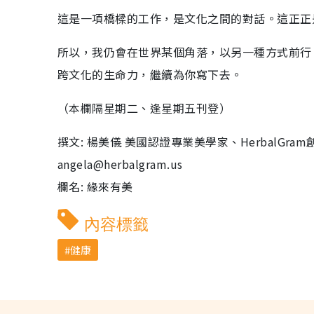
這是一項橋樑的工作，是文化之間的對話。這正正
所以，我仍會在世界某個角落，以另一種方式前行
跨文化的生命力，繼續為你寫下去。
（本欄隔星期二、逢星期五刊登）
撰文: 楊美儀 美國認證專業美學家、HerbalG
angela@herbalgram.us
欄名: 緣來有美
內容標籤
健康