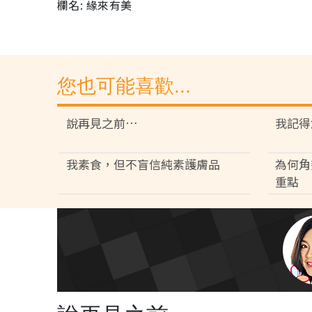
欄名: 緣來有美
您也可能喜歡...
說再見之前…
我記得
我素食，但不盲信純素護膚品
為何角
重點