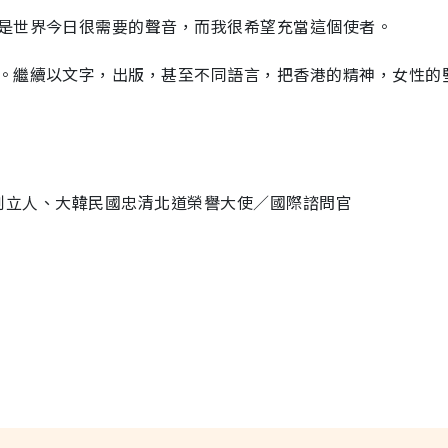
是世界今日很需要的聲音，而我很希望充當這個使者。
。繼續以文字，出版，甚至不同語言，把香港的精神，女性的
ram創立人、大韓民國忠清北道榮譽大使／國際諮問官