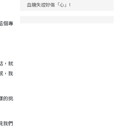
血糖失控好傷「心」!
這個專
話，就
感，我
樣的挑
見我們