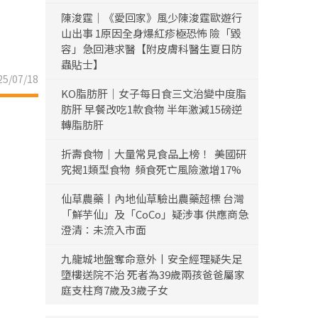
陳浚霆｜《愛回家》風少陳浚霆歐遊行
山出事 1原因全身爆紅疹極恐怖 險「毀
容」急回港求醫【附皮膚科醫生夏日防
蟲貼士】
5/07/18
KO脂肪肝｜女子每日食三文治變中度脂
肪肝 早餐改吃1款食物 半年激減15磅逆
轉脂肪肝
折壽食物｜大量常見食品上榜！ 美國研
究揭1類型食物 頻食死亡風險激增17%
仙草農藥丨內地仙草驗出農藥超標 台灣
「鮮芋仙」及「CoCo」疑涉事 供應商急
澄清：未流入市面
九龍城地盤奪命意外丨安全經理疑失足
墮樓送院不治 死者為39歲兩孩爸爸屬家
庭支柱育7歲及3歲子女