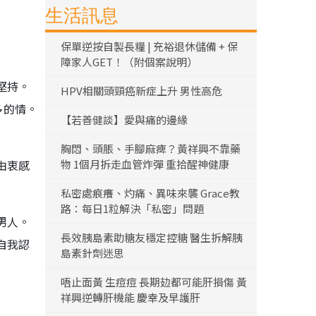
生活訊息
保單逆按自製長糧 | 充裕退休儲備 + 保
障家人GET！（附個案說明）
堅持。
HPV相關頭頸癌新症上升 男性高危
多的情。
【若善健談】愛與痛的邊緣
胸悶、頭脹、手腳麻痺？黃祥興不靠藥
由衷感
物 1個月拆走血管炸彈 重拾醒神健康
私密處痕癢、灼痛、異味來襲 Grace教
路：每日1粒解決「私密」問題
男人。
長效胰島素助糖友穩定控糖 醫生拆解胰
自我認
島素針劑迷思
唔止面黃 生痘痘 長期攰都可能肝損傷 黃
祥興逆轉肝機能 慶幸及早護肝