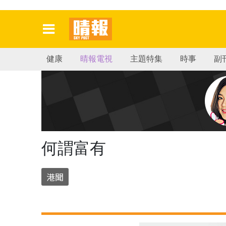
健康
晴報電視
主題特集
時事
副
何謂富有
港聞