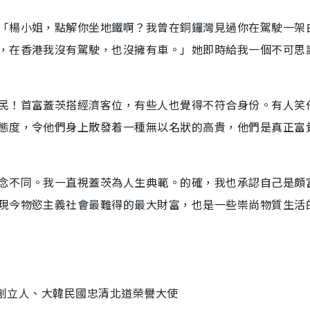
「楊小姐，點解你坐地鐵啊？我曾在銅鑼灣見過你在駕駛一架
，在香港我沒有駕駛，也沒擁有車。」她即時給我一個不可思
民！首富蓋茨搭經濟客位，有些人也覺得不符合身份。有人笑
態度，令他們身上散發着一種無以名狀的高貴，他們是真正富
念不同。我一直視蓋茨為人生典範。的確，我也承認自己是頗
現今物慾主義社會最難得的最大財富，也是一些崇尚物質生活
ram創立人、大韓民國忠清北道榮譽大使