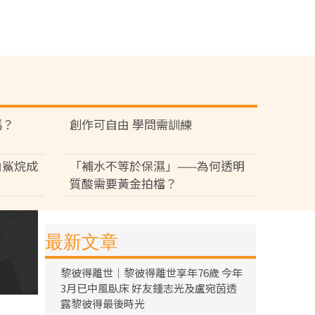
嗎？
創作可自由 學問需訓練
角鯊烷成
「補水不等於保濕」——為何透明
質酸需要黃金拍檔？
最新文章
黎彼得離世｜黎彼得離世享年76歲 今年
3月已中風臥床 好友鍾志光及盧宛茵透
露黎彼得最後時光