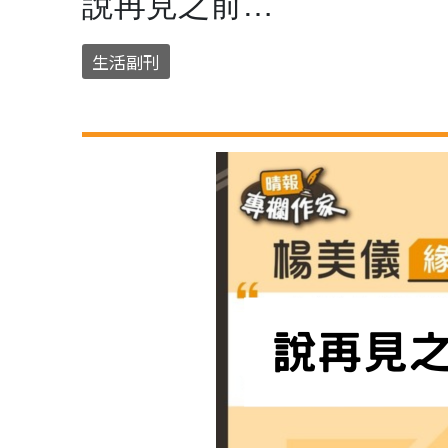
說再見之前…
生活副刊