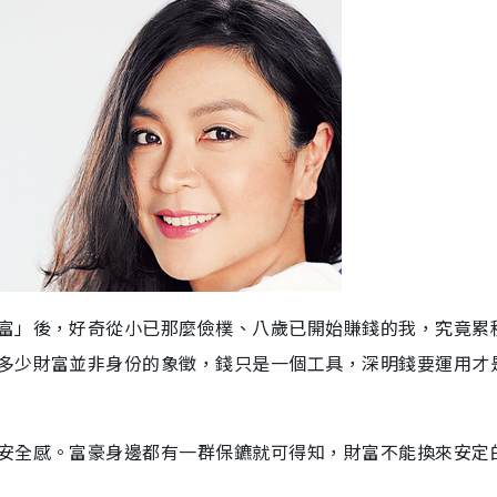
富」後，好奇從小已那麼儉樸、八歲已開始賺錢的我，究竟累
多少財富並非身份的象徵，錢只是一個工具，深明錢要運用才
安全感。富豪身邊都有一群保鑣就可得知，財富不能換來安定