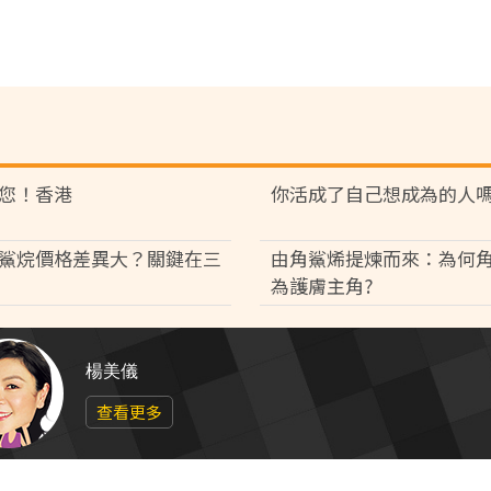
您！香港
你活成了自己想成為的人
鯊烷價格差異大？關鍵在三
由角鯊烯提煉而來：為何
為護膚主角?
楊美儀
查看更多