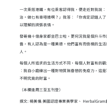
一次乘搭港鐵，有位乘客認得我，便走近對我說︰
治。做乜有車唔揸啊？」我答︰「你肯定認錯人了
以理解的誇張表情。
發哥幾十億身家都坐巴士啦，更何況我是個升斗市
嗇，有人認為是一種美德。他們富有而儉樸的生活
人。
每個人所追求的生活方式不同，每個人對富有的觀
︰我自小磨練出一種對物質無眷戀的免疫力，這是
不明究竟的財富。
（本欄逢周三至五刊登）
撰文: 楊美儀 美國認證專業美學家、 HerbalG