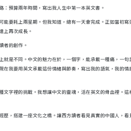
路：預算兩年時間，寫出我人生中第一本英文書。
可能要耗上兩星期。但我知道，總有一天會完成。正如當初寫
達上再次成長。
讀者的創作。
上就是不同。中文的魅力在於，一個字，能𠄘載一種痛，一句
現在我要用英文承載這份情緒與節奏，寫出我的語氣，我的情
種文字裡的挑戰。我想讓中文的靈魂，活在英文的骨血裡。這
經歷，搭建一座文化之橋。讓西方讀者看見真實的中國人，看