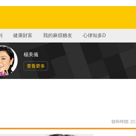
刊
健康財富
我的麻煩糖友
心律知多D
楊美儀
查看更多
發佈時間: 201