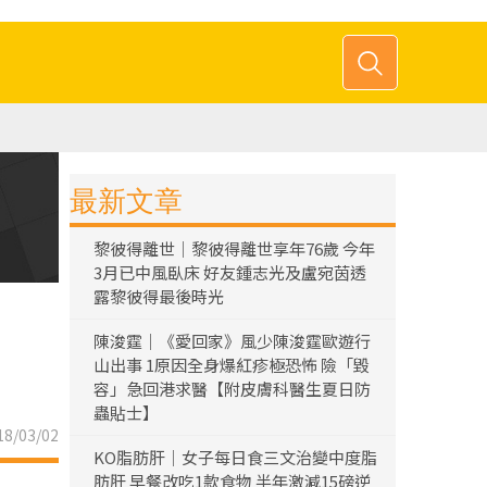
最新文章
黎彼得離世｜黎彼得離世享年76歲 今年
3月已中風臥床 好友鍾志光及盧宛茵透
露黎彼得最後時光
陳浚霆｜《愛回家》風少陳浚霆歐遊行
山出事 1原因全身爆紅疹極恐怖 險「毀
容」急回港求醫【附皮膚科醫生夏日防
蟲貼士】
8/03/02
KO脂肪肝｜女子每日食三文治變中度脂
肪肝 早餐改吃1款食物 半年激減15磅逆