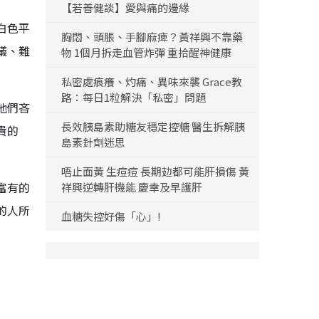
【若善健談】愛與痛的邊緣
白色平
胸悶、頭脹、手腳麻痺？黃祥興不靠藥
議、難
物 1個月拆走血管炸彈 重拾醒神健康
私密處痕癢、灼痛、異味來襲 Grace教
路：每日1粒解決「私密」問題
他們吝
長效胰島素助糖友穩定控糖 醫生拆解胰
貴的
島素針劑迷思
唔止面黃 生痘痘 長期攰都可能肝損傷 黃
富有的
祥興逆轉肝機能 慶幸及早護肝
的人所
血糖失控好傷「心」!