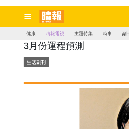
健康
晴報電視
主題特集
時事
副
3月份運程預測
生活副刊