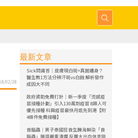
最新文章
Sick問識答｜皮膚現白斑=真菌纏身？
醫生教1方法分辨汗斑vs白蝕 解析發作
8/02/28
成因大不同
政府資助免費打針｜新一季度「流感疫
苗接種計劃」引入130萬劑疫苗 8類人可
優先接種 科興疫苗最快月底先到港【附
4條件免費接種】
食腦蟲｜男子泰國狂食生醃海鮮染「食
腦蟲」腸道嚴重潰爛 反覆大出血休克險