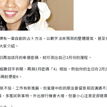
傅有一套自創的占卜方法，以數字法來預測的整體運氣、甚至
大家介紹。
日再加該月的幸運密碼，就可測出自己3月份的運程。
組數目字拆開，再與3月密碼「4」相加。例如你的生日在2月2
運號碼就便是6。
運氣不俗，工作有新進展，但蜜運中的的朋友要留意易因溝通不
展，多嘗試新事物。外出旅行機會大增，但要小心注意足部健