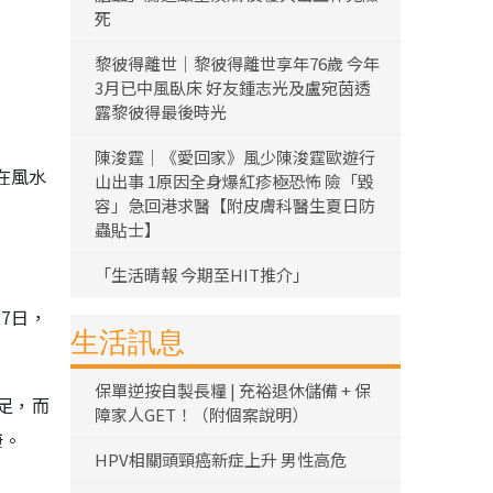
死
黎彼得離世｜黎彼得離世享年76歲 今年
3月已中風臥床 好友鍾志光及盧宛茵透
露黎彼得最後時光
陳浚霆｜《愛回家》風少陳浚霆歐遊行
在風水
山出事 1原因全身爆紅疹極恐怖 險「毀
容」急回港求醫【附皮膚科醫生夏日防
蟲貼士】
「生活晴報 今期至HIT推介」
7日，
生活訊息
保單逆按自製長糧 | 充裕退休儲備 + 保
足，而
障家人GET！（附個案說明）
康。
HPV相關頭頸癌新症上升 男性高危