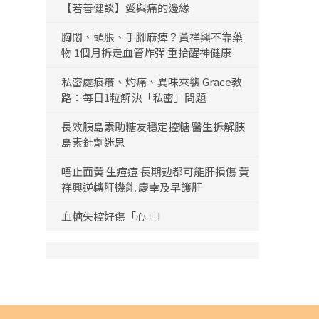
【若善健談】愛與痛的邊緣
胸悶、頭脹、手腳麻痺？黃祥興不靠藥
物 1個月拆走血管炸彈 重拾醒神健康
私密處痕癢、灼痛、異味來襲 Grace教
路：每日1粒解決「私密」問題
長效胰島素助糖友穩定控糖 醫生拆解胰
島素針劑迷思
唔止面黃 生痘痘 長期攰都可能肝損傷 黃
祥興逆轉肝機能 慶幸及早護肝
血糖失控好傷「心」!