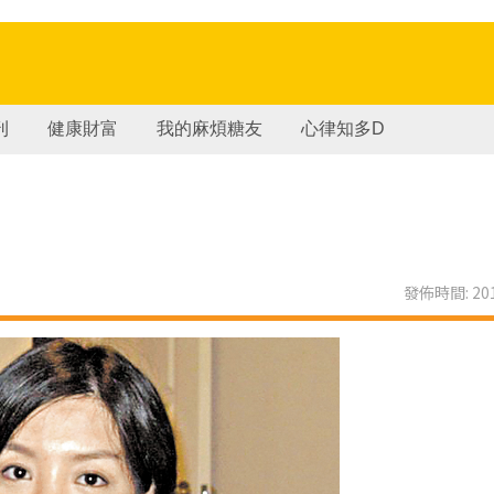
刊
健康財富
我的麻煩糖友
心律知多D
發佈時間: 201