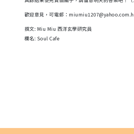
其餘結果便先賣個關子，請留意明天的答案吧！（
歡迎意見，可電郵：miumiu1207@yahoo.com.h
撰文: Miu Miu 西洋玄學研究員
欄名: Soul Cafe