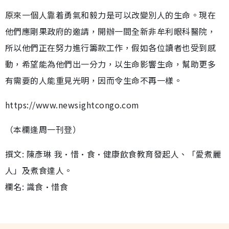
原來一個人靠着勇氣和毅力是可以改變別人的生命。現在
他們應剛果政府的邀請，開辦一間全新非牟利眼科醫院，
所以他們正在努力進行籌款工作，假如各位讀者也受到感
動，希望能為他們出一分力，以生命影響生命，幫助更多
有需要的人能重見光明，因而令生命不再一樣。
https://www.newsightcongo.com
（本欄逢周一刊登）
撰文: 陳彥琳 我•惜•食•健康飲食教育發起人、「愛煮麗
人」及煮食達人。
欄名: 識食•惜食