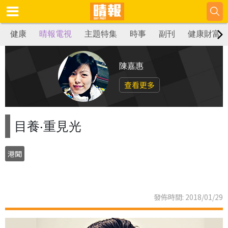
健康
晴報電視
主題特集
時事
副刊
健康財富
陳嘉惠
查看更多
目養‧重見光
港聞
發佈時間: 2018/01/29