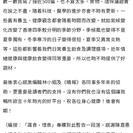
數一數我寫了接近500篇，也不算太多。食物、環保議題實
在說之不盡。隨着科技、醫學的進步亦會不時有更新，一
些舊有養生、健康觀念都會隨着時間而改變。就如氣候變
化改變了香港四季較分明的季節分野，季候風也變得不是
夏季獨有，冬季寒冷的日子變得很短，夏季又異常炎熱
等。這些都影響着我們日常養生飲食及調理選項。近年情
緒健康與健康飲食變得同等重要，所以也時不時提供了好
題材。
最後衷心感激編輯林小姐及《晴報》各同事多年來的協
助，更重要是讀者們的支持，沒有你們我也沒有這個讓我
暢所欲言十年時光的好平台。祝各位身心健康！後會有
期！
（編按︰「識食•惜食」專欄到此暫告一段落，感謝陳嘉惠