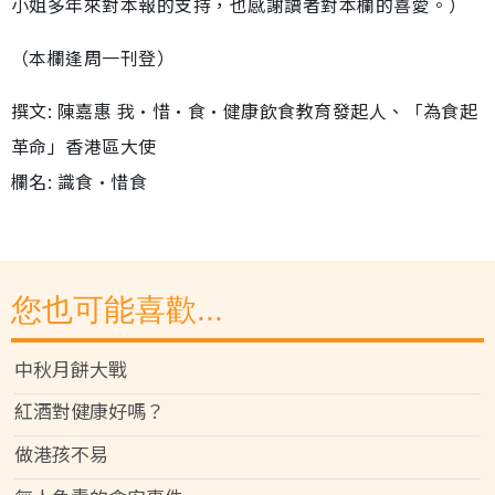
小姐多年來對本報的支持，也感謝讀者對本欄的喜愛。）
（本欄逢周一刊登）
撰文: 陳嘉惠 我•惜•食•健康飲食教育發起人、「為食起
革命」香港區大使
欄名: 識食•惜食
您也可能喜歡...
中秋月餅大戰
紅酒對健康好嗎？
做港孩不易