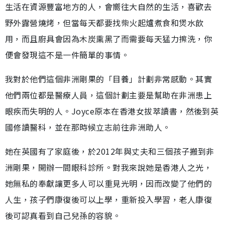
生活在資源豐富地方的人，會嚮往大自然的生活，喜歡去
野外露營燒烤，但當每天都要找柴火起爐煮食和煲水飲
用，而且廚具會因為木炭熏黑了而需要每天猛力擦洗，你
便會發現這不是一件簡單的事情。
我對於他們這個非洲剛果的「目養」計劃非常感動。其實
他們兩位都是醫療人員，這個計劃主要是幫助在非洲患上
眼疾而失明的人。Joyce原本在香港女拔萃讀書，然後到英
國修讀醫科，並在那時候立志前往非洲助人。
她在英國有了家庭後，於2012年與丈夫和三個孩子搬到非
洲剛果，開辦一間眼科診所。對我來說她是香港人之光，
她無私的奉獻讓更多人可以重見光明，因而改變了他們的
人生，孩子們康復後可以上學，重新投入學習，老人康復
後可認真看到自己兒孫的容貌。