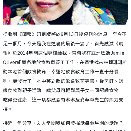
從收到《晴報》印刷版將於9月15日後停刊的消息，至今不
足一個月，今天是我在這裏的最後一篇了。首先感激《晴
報》於2014年開這個專欄給我。當時我在亞洲區為Jamie
Oliver組織各地飲食教育義工工作，在香港找來拍檔琳琳推
動本港首個飲食教育。幸運地飲食教育工作一直十分順
利，更發行了一本中英對照的飲食教育專書，從烹飪、認
識食物到親子活動，讓父母可輕鬆與子女一同認識食物，
吃得更健康。這一切都感恩有琳琳及麥華章先生的鼎力支
持。
接近十年分享，友人常問我如何發掘話每個星期的話題？